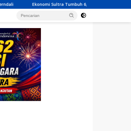
a Tumbuh 6,23 Persen, KUA-PPAS 2027 Resmi Diserahkan ke DPR