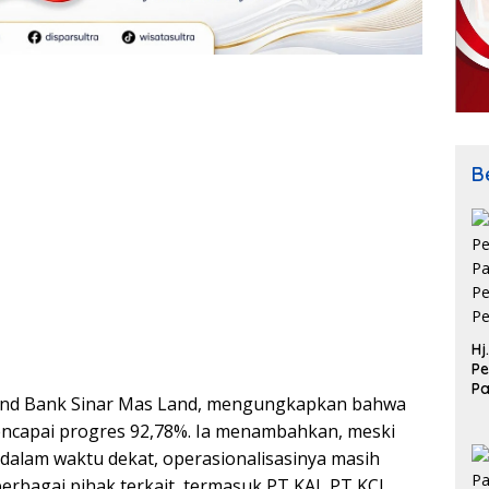
Be
Hj
Pe
P
 Land Bank Sinar Mas Land, mengungkapkan bahwa
Pe
Pe
encapai progres 92,78%. Ia menambahkan, meski
 dalam waktu dekat, operasionalisasinya masih
bagai pihak terkait, termasuk PT KAI, PT KCI,