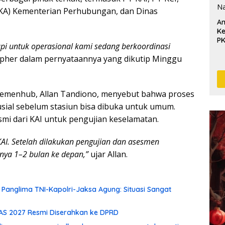
DJKA) Kementerian Perhubungan, dan Dinas
An
Ke
P
 tapi untuk operasional kami sedang berkoordinasi
opher dalam pernyataannya yang dikutip Minggu
 Kemenhub, Allan Tandiono, menyebut bahwa proses
sial sebelum stasiun bisa dibuka untuk umum.
mi dari KAI untuk pengujian keselamatan.
AI. Setelah dilakukan pengujian dan asesmen
tnya 1–2 bulan ke depan,”
ujar Allan.
Panglima TNI-Kapolri-Jaksa Agung: Situasi Sangat
PAS 2027 Resmi Diserahkan ke DPRD