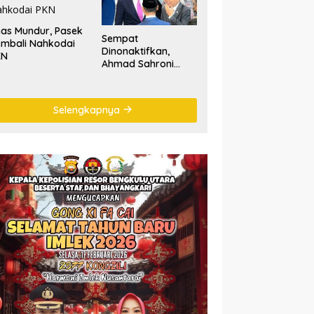
NasDem
as Mundur, Pasek
Sempat
mbali Nahkodai
Dinonaktifkan,
KN
Ahmad Sahroni
‘Comeback’ Jadi
Pimpinan Komisi III
DPR RI
Selengkapnya