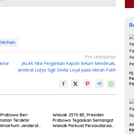
Be
NI Polri
Pos selanjutnya
antai
JALAK Nilai Pergantian Kapolri Belum Mendesak,
Jenderal Listyo Sigit Dinilai Loyal pada Merah Putih
Hj
Pe
P
Pe
Pe
 Prabowo Beri
Waisak 2570 BE, Presiden
matan Terakhir
Prabowo Tegaskan Semangat
An
Almarhum Jenderal
Waisak Perkuat Persaudaraan
Ke
n) Ryamizard Ryacudu
dan Persatuan Bangsa