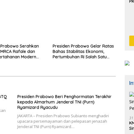
P
n Prabowo Serahkan
Presiden Prabowo Gelar Ratas
 MRCA Rafale dan
Bahas Stabilitas Ekonomi,
Pertahanan Modern
Pertumbuhan RI Salah Satu
rkuat Pertahanan
Tertinggi di G20
sional
I
BTQ
Presiden Prabowo Beri Penghormatan Terakhir
kepada Almarhum Jenderal TNI (Purn)
Ryamizard Ryacudu
kan
JAKARTA – Presiden Prabowo Subianto menghadiri
31
upacara persemayaman dan pelepasan jenazah
KM
Jenderal TNI (Purn) Ryamizard…
Si
Pe