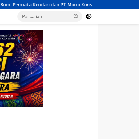
T Murni Konstruksi Indonesia Dilaporkan MPM UHO Terkait Duga