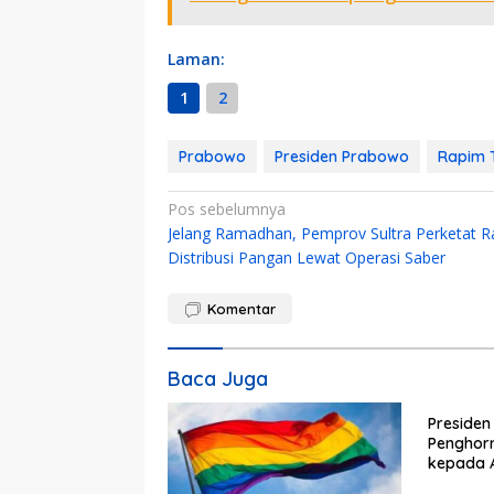
Laman:
1
2
Prabowo
Presiden Prabowo
Rapim T
Navigasi
Pos sebelumnya
Jelang Ramadhan, Pemprov Sultra Perketat R
pos
Distribusi Pangan Lewat Operasi Saber
Komentar
Baca Juga
Presiden
Penghor
kepada 
TNI (Pur