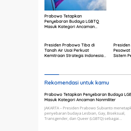
Prabowo Tetapkan
Penyebaran Budaya LGBTQ
Masuk Kategori Ancaman
Nonmiliter
Presiden Prabowo Tiba di
Preside
Tanah Air Usai Perkuat
Pesawat
Kemitraan Strategis Indonesia–
Sistem 
Prancis
untuk Pe
Udara Na
Rekomendasi untuk kamu
Prabowo Tetapkan Penyebaran Budaya LG
Masuk Kategori Ancaman Nonmiliter
JAKARTA – Presiden Prabowo Subianto menetap
penyebaran budaya Lesbian, Gay, Biseksual,
Transgender, dan Queer (LGBTQ) sebagai…