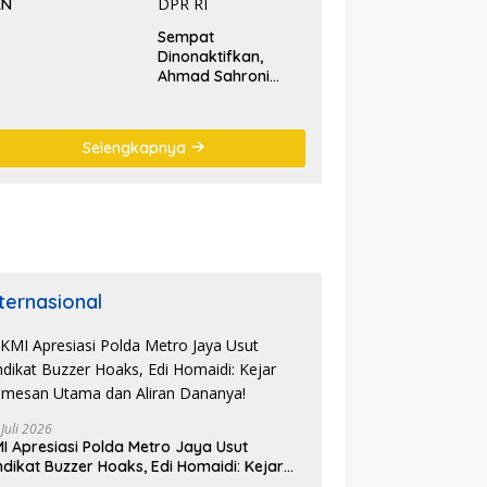
KN
Sempat
Dinonaktifkan,
Ahmad Sahroni
‘Comeback’ Jadi
Pimpinan Komisi III
DPR RI
Selengkapnya
nternasional
 Juli 2026
I Apresiasi Polda Metro Jaya Usut
ndikat Buzzer Hoaks, Edi Homaidi: Kejar
mesan Utama dan Aliran Dananya!