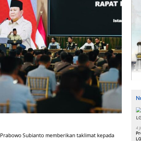
N
4 J
P
a Prabowo Subianto memberikan taklimat kepada
LG