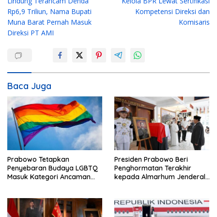
Lindung Terancam Denda
Kelola BPR Lewat Sertifikasi
v
Rp6,9 Triliun, Nama Bupati
Kompetensi Direksi dan
i
Muna Barat Pernah Masuk
Komisaris
g
Direksi PT AMI
a
s
i
Baca Juga
p
o
s
Prabowo Tetapkan
Presiden Prabowo Beri
Penyebaran Budaya LGBTQ
Penghormatan Terakhir
Masuk Kategori Ancaman
kepada Almarhum Jenderal
Nonmiliter
TNI (Purn) Ryamizard
Ryacudu