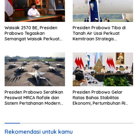
Waisak 2570 BE, Presiden
Presiden Prabowo Tiba di
Prabowo Tegaskan
Tanah Air Usai Perkuat
Semangat Waisak Perkuat
Kemitraan Strategis
Persaudaraan dan
Indonesia–Prancis
Persatuan Bangsa
Presiden Prabowo Serahkan
Presiden Prabowo Gelar
Pesawat MRCA Rafale dan
Ratas Bahas Stabilitas
Sistem Pertahanan Modern
Ekonomi, Pertumbuhan RI
untuk Perkuat Pertahanan
Salah Satu Tertinggi di G20
Udara Nasional
Rekomendasi untuk kamu