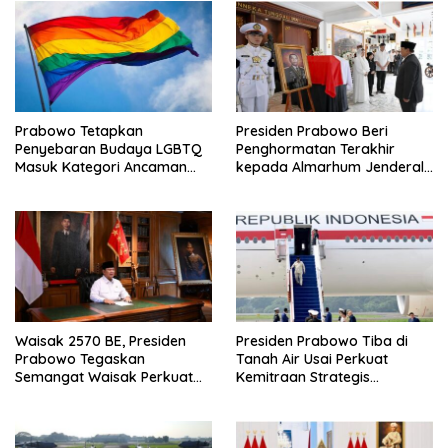
Prabowo Tetapkan
Presiden Prabowo Beri
Penyebaran Budaya LGBTQ
Penghormatan Terakhir
Masuk Kategori Ancaman
kepada Almarhum Jenderal
Nonmiliter
TNI (Purn) Ryamizard
Ryacudu
Waisak 2570 BE, Presiden
Presiden Prabowo Tiba di
Prabowo Tegaskan
Tanah Air Usai Perkuat
Semangat Waisak Perkuat
Kemitraan Strategis
Persaudaraan dan
Indonesia–Prancis
Persatuan Bangsa