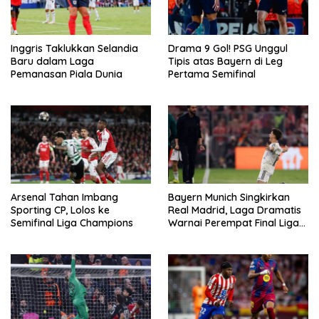
Inggris Taklukkan Selandia
Drama 9 Gol! PSG Unggul
Baru dalam Laga
Tipis atas Bayern di Leg
Pemanasan Piala Dunia
Pertama Semifinal
Arsenal Tahan Imbang
Bayern Munich Singkirkan
Sporting CP, Lolos ke
Real Madrid, Laga Dramatis
Semifinal Liga Champions
Warnai Perempat Final Liga
Champions