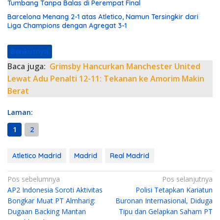
Tumbang Tanpa Balas di Perempat Final
Barcelona Menang 2-1 atas Atletico, Namun Tersingkir dari
Liga Champions dengan Agregat 3-1
Berikutnya
Baca juga:
Grimsby Hancurkan Manchester United
Lewat Adu Penalti 12-11: Tekanan ke Amorim Makin
Berat
Laman:
1
2
Atletico Madrid
Madrid
Real Madrid
N
Pos sebelumnya
Pos selanjutnya
AP2 Indonesia Soroti Aktivitas
Polisi Tetapkan Kariatun
a
Bongkar Muat PT Almharig:
Buronan Internasional, Diduga
v
Dugaan Backing Mantan
Tipu dan Gelapkan Saham PT