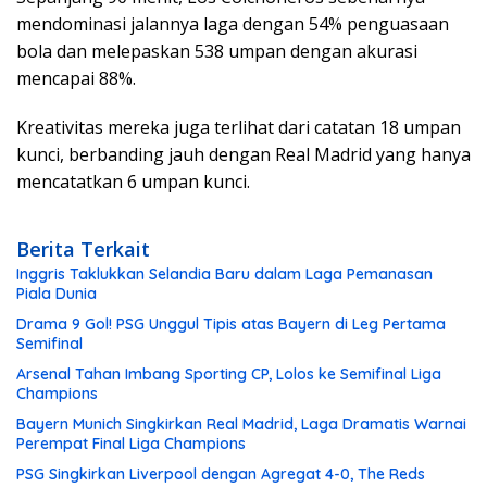
mendominasi jalannya laga dengan 54% penguasaan
bola dan melepaskan 538 umpan dengan akurasi
mencapai 88%.
Kreativitas mereka juga terlihat dari catatan 18 umpan
kunci, berbanding jauh dengan Real Madrid yang hanya
mencatatkan 6 umpan kunci.
Berita Terkait
Inggris Taklukkan Selandia Baru dalam Laga Pemanasan
Piala Dunia
Drama 9 Gol! PSG Unggul Tipis atas Bayern di Leg Pertama
Semifinal
Arsenal Tahan Imbang Sporting CP, Lolos ke Semifinal Liga
Champions
Bayern Munich Singkirkan Real Madrid, Laga Dramatis Warnai
Perempat Final Liga Champions
PSG Singkirkan Liverpool dengan Agregat 4-0, The Reds