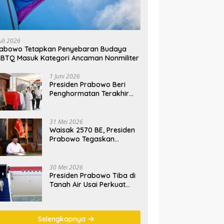
uli 2026
rabowo Tetapkan Penyebaran Budaya
BTQ Masuk Kategori Ancaman Nonmiliter
1 Juni 2026
Presiden Prabowo Beri
Penghormatan Terakhir
kepada Almarhum
Jenderal TNI (Purn)
Ryamizard Ryacudu
31 Mei 2026
Waisak 2570 BE, Presiden
Prabowo Tegaskan
Semangat Waisak Perkuat
Persaudaraan dan
Persatuan Bangsa
30 Mei 2026
Presiden Prabowo Tiba di
Tanah Air Usai Perkuat
Kemitraan Strategis
Indonesia–Prancis
Selengkapnya