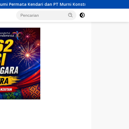
ni Konstruksi Indonesia Dilaporkan MPM UHO Terkait Dugaan Ko