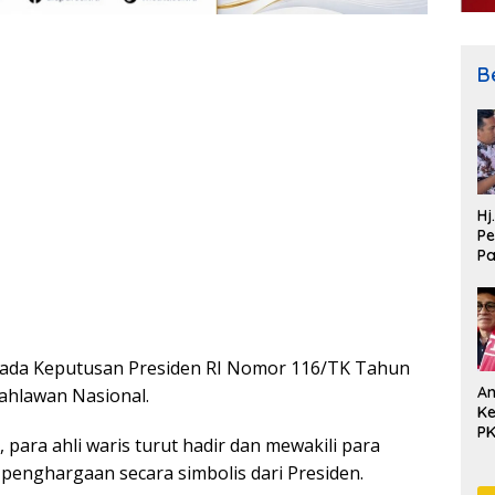
Be
Hj
Pe
P
Pe
Pe
 pada Keputusan Presiden RI Nomor 116/TK Tahun
An
ahlawan Nasional.
Ke
P
para ahli waris turut hadir dan mewakili para
penghargaan secara simbolis dari Presiden.