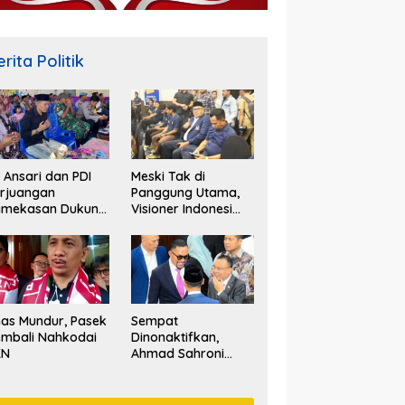
rita Politik
. Ansari dan PDI
Meski Tak di
rjuangan
Panggung Utama,
amekasan Dukung
Visioner Indonesi
lestarian Tradisi
Nilai Tariala Tetap
tik Laut
Jadi Perhatian
Publik di Rakerwil
NasDem
as Mundur, Pasek
Sempat
mbali Nahkodai
Dinonaktifkan,
KN
Ahmad Sahroni
‘Comeback’ Jadi
Pimpinan Komisi III
DPR RI