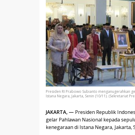
Presiden RI Prabowo Subianto menganugerahkan gel
Istana Negara, Jakarta, Senin (10/11). (Sekretariat Pre
JAKARTA, —
Presiden Republik Indon
gelar Pahlawan Nasional kepada sepul
kenegaraan di Istana Negara, Jakarta, S