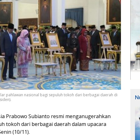
ar pahlawan nasional bagi sepuluh tokoh dari berbagai daerah di
N
siden).
esia Prabowo Subianto resmi menganugerahkan
uh tokoh dari berbagai daerah dalam upacara
enin (10/11).