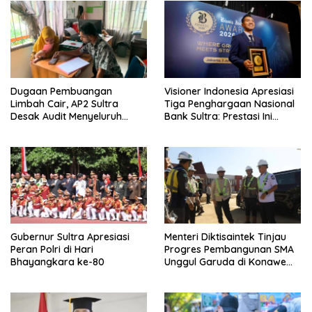
p
o
s
Dugaan Pembuangan
Visioner Indonesia Apresiasi
Limbah Cair, AP2 Sultra
Tiga Penghargaan Nasional
Desak Audit Menyeluruh
Bank Sultra: Prestasi Ini
Sistem IPAL RS Hermina
Bungkam Keraguan
Kendari Diusut Secara
terhadap Kepemimpinan
Hukum
Andri Permana
Gubernur Sultra Apresiasi
Menteri Diktisaintek Tinjau
Peran Polri di Hari
Progres Pembangunan SMA
Bhayangkara ke-80
Unggul Garuda di Konawe
Selatan