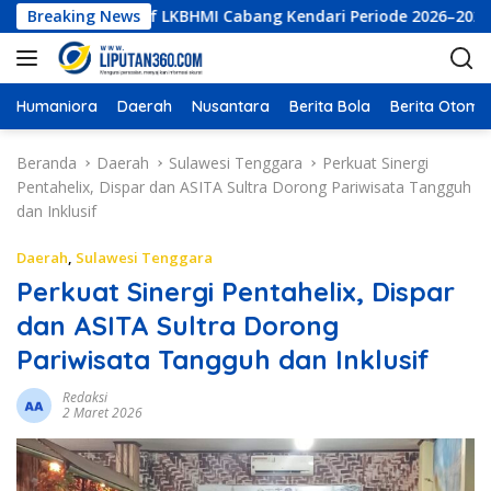
L
tur Eksekutif LKBHMI Cabang Kendari Periode 2026–2027
Breaking News
a
n
g
s
Humaniora
Daerah
Nusantara
Berita Bola
Berita Otomot
u
n
Beranda
Daerah
Sulawesi Tenggara
Perkuat Sinergi
g
Pentahelix, Dispar dan ASITA Sultra Dorong Pariwisata Tangguh
k
dan Inklusif
e
k
Daerah
,
Sulawesi Tenggara
o
Perkuat Sinergi Pentahelix, Dispar
n
dan ASITA Sultra Dorong
t
e
Pariwisata Tangguh dan Inklusif
n
Redaksi
2 Maret 2026