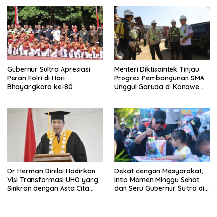
Kendari Diusut Secara
terhadap Kepemimpinan
Hukum
Andri Permana
Gubernur Sultra Apresiasi
Menteri Diktisaintek Tinjau
Peran Polri di Hari
Progres Pembangunan SMA
Bhayangkara ke-80
Unggul Garuda di Konawe
Selatan
Dr. Herman Dinilai Hadirkan
Dekat dengan Masyarakat,
Visi Transformasi UHO yang
Intip Momen Minggu Sehat
Sinkron dengan Asta Cita
dan Seru Gubernur Sultra di
Presiden Prabowo
Kendari