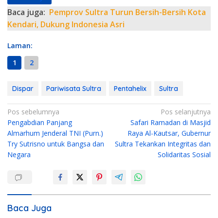
Baca juga:
Pemprov Sultra Turun Bersih-Bersih Kota
Kendari, Dukung Indonesia Asri
Laman:
1
2
Dispar
Pariwisata Sultra
Pentahelix
Sultra
N
Pos sebelumnya
Pos selanjutnya
Pengabdian Panjang
Safari Ramadan di Masjid
a
Almarhum Jenderal TNI (Purn.)
Raya Al-Kautsar, Gubernur
v
Try Sutrisno untuk Bangsa dan
Sultra Tekankan Integritas dan
i
Negara
Solidaritas Sosial
g
a
s
i
Baca Juga