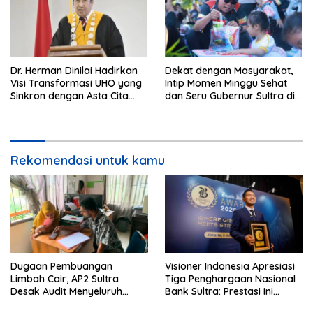
Dr. Herman Dinilai Hadirkan
Dekat dengan Masyarakat,
Visi Transformasi UHO yang
Intip Momen Minggu Sehat
Sinkron dengan Asta Cita
dan Seru Gubernur Sultra di
Presiden Prabowo
Kendari
Rekomendasi untuk kamu
Dugaan Pembuangan
Visioner Indonesia Apresiasi
Limbah Cair, AP2 Sultra
Tiga Penghargaan Nasional
Desak Audit Menyeluruh
Bank Sultra: Prestasi Ini
Sistem IPAL RS Hermina
Bungkam Keraguan