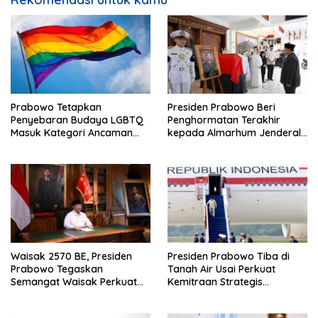
Prabowo Tetapkan
Presiden Prabowo Beri
Penyebaran Budaya LGBTQ
Penghormatan Terakhir
Masuk Kategori Ancaman
kepada Almarhum Jenderal
Nonmiliter
TNI (Purn) Ryamizard
Ryacudu
Waisak 2570 BE, Presiden
Presiden Prabowo Tiba di
Prabowo Tegaskan
Tanah Air Usai Perkuat
Semangat Waisak Perkuat
Kemitraan Strategis
Persaudaraan dan
Indonesia–Prancis
Persatuan Bangsa