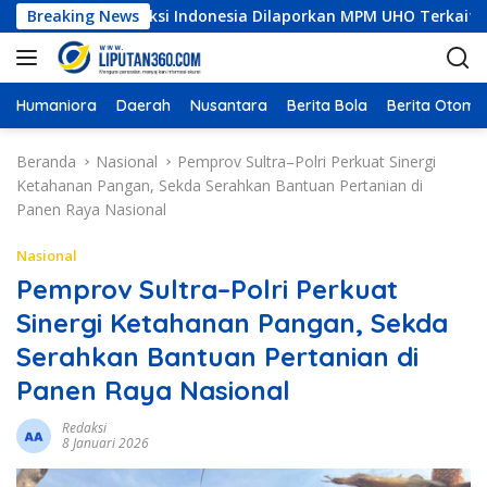
L
i Konstruksi Indonesia Dilaporkan MPM UHO Terkait Dugaan Kor
Breaking News
a
n
g
s
Humaniora
Daerah
Nusantara
Berita Bola
Berita Otomot
u
n
Beranda
Nasional
Pemprov Sultra–Polri Perkuat Sinergi
g
Ketahanan Pangan, Sekda Serahkan Bantuan Pertanian di
k
Panen Raya Nasional
e
k
Nasional
o
Pemprov Sultra–Polri Perkuat
n
Sinergi Ketahanan Pangan, Sekda
t
e
Serahkan Bantuan Pertanian di
n
Panen Raya Nasional
Redaksi
8 Januari 2026