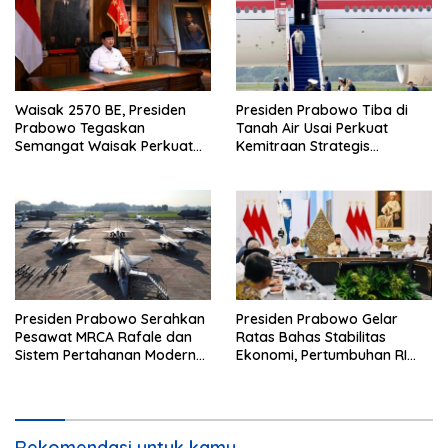
Waisak 2570 BE, Presiden
Presiden Prabowo Tiba di
Prabowo Tegaskan
Tanah Air Usai Perkuat
Semangat Waisak Perkuat
Kemitraan Strategis
Persaudaraan dan
Indonesia–Prancis
Persatuan Bangsa
Presiden Prabowo Serahkan
Presiden Prabowo Gelar
Pesawat MRCA Rafale dan
Ratas Bahas Stabilitas
Sistem Pertahanan Modern
Ekonomi, Pertumbuhan RI
untuk Perkuat Pertahanan
Salah Satu Tertinggi di G20
Udara Nasional
Rekomendasi untuk kamu