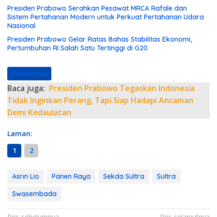
Presiden Prabowo Serahkan Pesawat MRCA Rafale dan
Sistem Pertahanan Modern untuk Perkuat Pertahanan Udara
Nasional
Presiden Prabowo Gelar Ratas Bahas Stabilitas Ekonomi,
Pertumbuhan RI Salah Satu Tertinggi di G20
Berikutnya
Baca juga:
Presiden Prabowo Tegaskan Indonesia
Tidak Inginkan Perang, Tapi Siap Hadapi Ancaman
Demi Kedaulatan
Laman:
1
2
Asrın Lio
Panen Raya
Sekda Sultra
Sultra
Swasembada
Pos sebelumnya
Pos selanjutnya