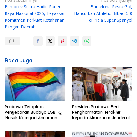
N
Pemprov Sultra Hadiri Panen
Barcelona Pesta Gol,
a
Raya Nasional 2025, Tegaskan
Hancurkan Athletic Bilbao 5-0
v
Komitmen Perkuat Ketahanan
di Piala Super Spanyol
i
Pangan Daerah
g
a
s
i
Baca Juga
p
o
s
Prabowo Tetapkan
Presiden Prabowo Beri
Penyebaran Budaya LGBTQ
Penghormatan Terakhir
Masuk Kategori Ancaman
kepada Almarhum Jenderal
Nonmiliter
TNI (Purn) Ryamizard
Ryacudu