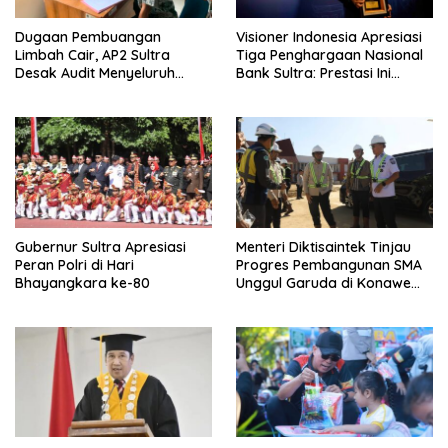
Dugaan Pembuangan
Visioner Indonesia Apresiasi
Limbah Cair, AP2 Sultra
Tiga Penghargaan Nasional
Desak Audit Menyeluruh
Bank Sultra: Prestasi Ini
Sistem IPAL RS Hermina
Bungkam Keraguan
Kendari Diusut Secara
terhadap Kepemimpinan
Hukum
Andri Permana
Gubernur Sultra Apresiasi
Menteri Diktisaintek Tinjau
Peran Polri di Hari
Progres Pembangunan SMA
Bhayangkara ke-80
Unggul Garuda di Konawe
Selatan