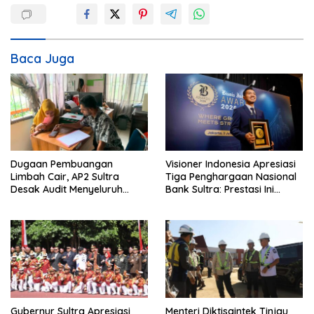
a
s
i
Baca Juga
p
o
s
Dugaan Pembuangan
Visioner Indonesia Apresiasi
Limbah Cair, AP2 Sultra
Tiga Penghargaan Nasional
Desak Audit Menyeluruh
Bank Sultra: Prestasi Ini
Sistem IPAL RS Hermina
Bungkam Keraguan
Kendari Diusut Secara
terhadap Kepemimpinan
Hukum
Andri Permana
Gubernur Sultra Apresiasi
Menteri Diktisaintek Tinjau