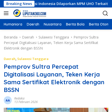
L
i Konstruksi Indonesia Dilaporkan MPM UHO Terkait Dugaan Kor
Breaking News
a
n
g
s
Humaniora
Daerah
Nusantara
Berita Bola
Berita Otomot
u
n
Beranda
Daerah
Sulawesi Tenggara
Pemprov Sultra
g
Percepat Digitalisasi Layanan, Teken Kerja Sama Sertifikat
k
Elektronik dengan BSSN
e
k
Daerah
,
Sulawesi Tenggara
o
Pemprov Sultra Percepat
n
Digitalisasi Layanan, Teken Kerja
t
e
Sama Sertifikat Elektronik dengan
n
BSSN
Redaksi
13 Februari 2026