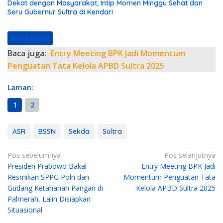
Dekat dengan Masyarakat, Intip Momen Minggu Sehat dan
Seru Gubernur Sultra di Kendari
Berikutnya
Baca juga:
Entry Meeting BPK Jadi Momentum
Penguatan Tata Kelola APBD Sultra 2025
Laman:
1
2
ASR
BSSN
Sekda
Sultra
N
Pos sebelumnya
Pos selanjutnya
Presiden Prabowo Bakal
Entry Meeting BPK Jadi
a
Resmikan SPPG Polri dan
Momentum Penguatan Tata
v
Gudang Ketahanan Pangan di
Kelola APBD Sultra 2025
i
Palmerah, Lalin Disiapkan
g
Situasional