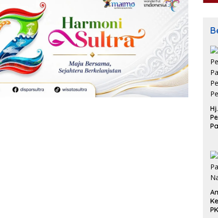
Be
Hj
Pe
P
Pe
Pe
An
Ke
P