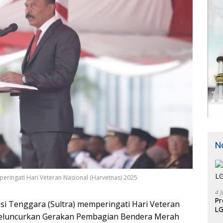
N
peringati Hari Veteran Nasional (Harvetnas) 2025
4 J
P
si Tenggara (Sultra) memperingati Hari Veteran
LG
 meluncurkan Gerakan Pembagian Bendera Merah