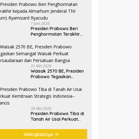
1 Juni 2026
Presiden Prabowo Beri
Penghormatan Terakhir
kepada Almarhum
Jenderal TNI (Purn)
Ryamizard Ryacudu
31 Mei 2026
Waisak 2570 BE, Presiden
Prabowo Tegaskan
Semangat Waisak Perkuat
Persaudaraan dan
Persatuan Bangsa
30 Mei 2026
Presiden Prabowo Tiba di
Tanah Air Usai Perkuat
Kemitraan Strategis
Indonesia–Prancis
Selengkapnya