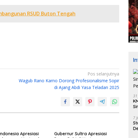
embangunan RSUD Buton Tengah
I
Pos selanjutnya
Wagub Rano Karno Dorong Profesionalisme Sopir
di Ajang Abdi Yasa Teladan 2025
31
KM
Si
Pe
7 
St
De
Indonesia Apresiasi
Gubernur Sultra Apresiasi
K