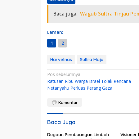
Baca juga:
Wagub Sultra Tinjau P
Laman:
1
2
Harvetnas
Sultra Maju
Navigasi
Pos sebelumnya
Ratusan Ribu Warga Israel Tolak Rencana
pos
Netanyahu Perluas Perang Gaza
Komentar
Baca Juga
Dugaan Pembuangan Limbah
Visioner 