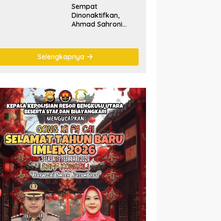
Sempat
Dinonaktifkan,
Ahmad Sahroni
‘Comeback’ Jadi
Pimpinan Komisi III
DPR RI
Selengkapnya