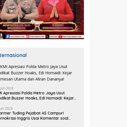
nternasional
 Juli 2026
I Apresiasi Polda Metro Jaya Usut
ndikat Buzzer Hoaks, Edi Homaidi: Kejar
mesan Utama dan Aliran Dananya!
Juni 2026
armer Tuding Pejabat AS Campuri
mokrasi Inggris Usai Komentar soal
asus Henry Nowak