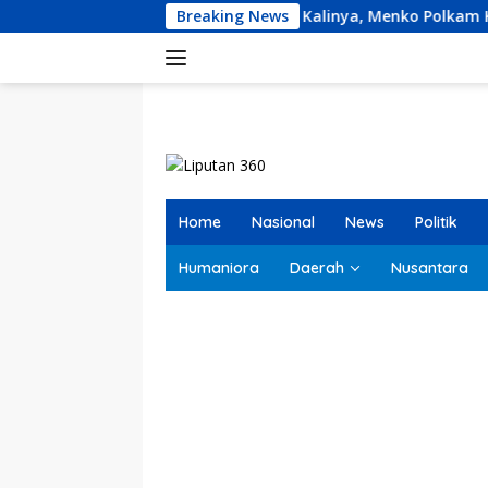
Langsung
Pertama Kalinya, Menko Polkam Kumpulkan Panglima TNI-Ka
Breaking News
ke
konten
Home
Nasional
News
Politik
Humaniora
Daerah
Nusantara