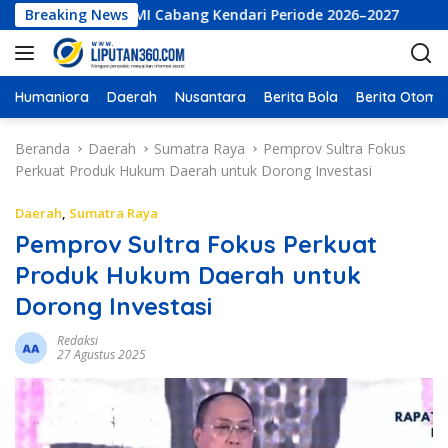
L
sekutif LKBHMI Cabang Kendari Periode 2026–2027
Breaking News
PT Bu
a
n
g
s
Humaniora
Daerah
Nusantara
Berita Bola
Berita Otomot
u
n
Beranda
Daerah
Sumatra Raya
Pemprov Sultra Fokus
g
Perkuat Produk Hukum Daerah untuk Dorong Investasi
k
e
Daerah
,
Sumatra Raya
k
Pemprov Sultra Fokus Perkuat
o
Produk Hukum Daerah untuk
n
t
Dorong Investasi
e
n
Redaksi
27 Agustus 2025