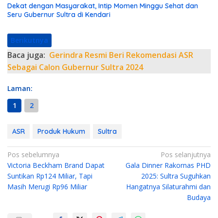
Dekat dengan Masyarakat, Intip Momen Minggu Sehat dan
Seru Gubernur Sultra di Kendari
Berikutnya
Baca juga:
Gerindra Resmi Beri Rekomendasi ASR
Sebagai Calon Gubernur Sultra 2024
Laman:
1
2
ASR
Produk Hukum
Sultra
N
Pos sebelumnya
Pos selanjutnya
Victoria Beckham Brand Dapat
Gala Dinner Rakornas PHD
a
Suntikan Rp124 Miliar, Tapi
2025: Sultra Suguhkan
v
Masih Merugi Rp96 Miliar
Hangatnya Silaturahmi dan
i
Budaya
g