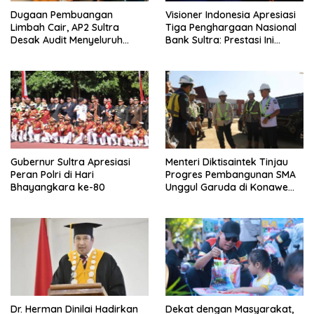
Dugaan Pembuangan
Visioner Indonesia Apresiasi
Limbah Cair, AP2 Sultra
Tiga Penghargaan Nasional
Desak Audit Menyeluruh
Bank Sultra: Prestasi Ini
Sistem IPAL RS Hermina
Bungkam Keraguan
Kendari Diusut Secara
terhadap Kepemimpinan
Hukum
Andri Permana
Gubernur Sultra Apresiasi
Menteri Diktisaintek Tinjau
Peran Polri di Hari
Progres Pembangunan SMA
Bhayangkara ke-80
Unggul Garuda di Konawe
Selatan
Dr. Herman Dinilai Hadirkan
Dekat dengan Masyarakat,