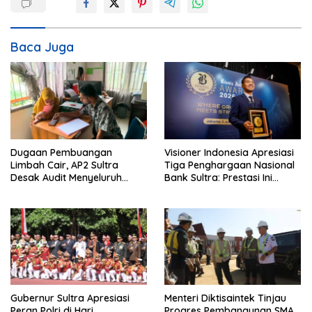
a
s
i
Baca Juga
p
o
s
Dugaan Pembuangan
Visioner Indonesia Apresiasi
Limbah Cair, AP2 Sultra
Tiga Penghargaan Nasional
Desak Audit Menyeluruh
Bank Sultra: Prestasi Ini
Sistem IPAL RS Hermina
Bungkam Keraguan
Kendari Diusut Secara
terhadap Kepemimpinan
Hukum
Andri Permana
Gubernur Sultra Apresiasi
Menteri Diktisaintek Tinjau
Peran Polri di Hari
Progres Pembangunan SMA