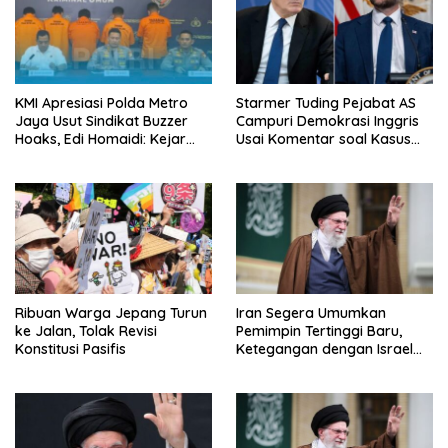
KMI Apresiasi Polda Metro
Starmer Tuding Pejabat AS
Jaya Usut Sindikat Buzzer
Campuri Demokrasi Inggris
Hoaks, Edi Homaidi: Kejar
Usai Komentar soal Kasus
Pemesan Utama dan Aliran
Henry Nowak
Dananya!
Ribuan Warga Jepang Turun
Iran Segera Umumkan
ke Jalan, Tolak Revisi
Pemimpin Tertinggi Baru,
Konstitusi Pasifis
Ketegangan dengan Israel
Semakin Memanas