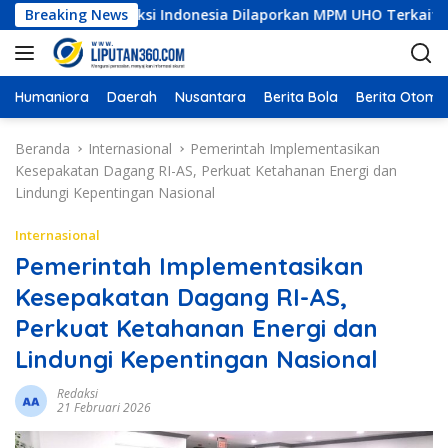
L
i Konstruksi Indonesia Dilaporkan MPM UHO Terkait Dugaan Kor
Breaking News
a
n
g
s
Humaniora
Daerah
Nusantara
Berita Bola
Berita Otomot
u
n
Beranda
Internasional
Pemerintah Implementasikan
g
Kesepakatan Dagang RI-AS, Perkuat Ketahanan Energi dan
k
Lindungi Kepentingan Nasional
e
k
Internasional
o
Pemerintah Implementasikan
n
Kesepakatan Dagang RI-AS,
t
e
Perkuat Ketahanan Energi dan
n
Lindungi Kepentingan Nasional
Redaksi
21 Februari 2026