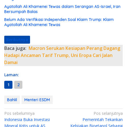
Ayatollah Ali Khamenei Tewas dalam Serangan AS-Israel, Iran
Bersumpah Balas
Belum Ada Verifikasi Independen Soal Klaim Trump: Klaim
Ayatollah Ali Khamenei Tewas
Berikutnya
Baca juga:
Macron Serukan Kesiapan Perang Dagang
Hadapi Ancaman Tarif Trump, Uni Eropa Cari Jalan
Damai
Laman:
1
2
Bahlil
Menteri ESDM
N
Pos sebelumnya
Pos selanjutnya
Indonesia Buka Investasi
Pemerintah Tekankan
a
Mineral Kritis untuk AS
Kebijakan Bioetanol Sebagai