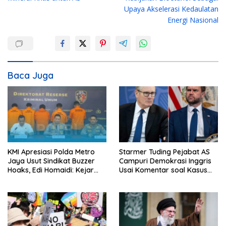
v
Upaya Akselerasi Kedaulatan
i
Energi Nasional
g
a
s
i
Baca Juga
p
o
s
KMI Apresiasi Polda Metro
Starmer Tuding Pejabat AS
Jaya Usut Sindikat Buzzer
Campuri Demokrasi Inggris
Hoaks, Edi Homaidi: Kejar
Usai Komentar soal Kasus
Pemesan Utama dan Aliran
Henry Nowak
Dananya!