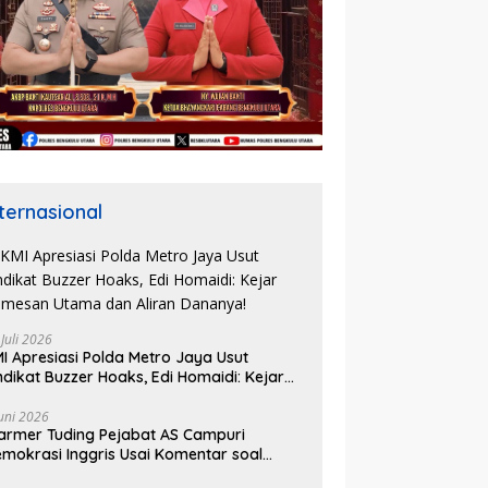
nternasional
 Juli 2026
I Apresiasi Polda Metro Jaya Usut
ndikat Buzzer Hoaks, Edi Homaidi: Kejar
mesan Utama dan Aliran Dananya!
Juni 2026
armer Tuding Pejabat AS Campuri
mokrasi Inggris Usai Komentar soal
asus Henry Nowak