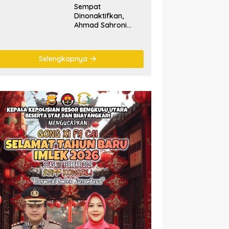
Sempat
Dinonaktifkan,
Ahmad Sahroni
‘Comeback’ Jadi
Pimpinan Komisi III
DPR RI
Selengkapnya