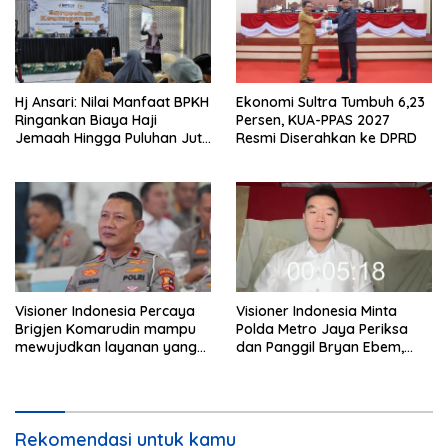
Hj Ansari: Nilai Manfaat BPKH
Ekonomi Sultra Tumbuh 6,23
Ringankan Biaya Haji
Persen, KUA-PPAS 2027
Jemaah Hingga Puluhan Juta
Resmi Diserahkan ke DPRD
Rupiah
Visioner Indonesia Percaya
Visioner Indonesia Minta
Brigjen Komarudin mampu
Polda Metro Jaya Periksa
mewujudkan layanan yang
dan Panggil Bryan Ebem,
cepat dan anti-ribet
Tegaskan Permintaan Maaf
Tidak Menggugurkan Proses
Hukum
Rekomendasi untuk kamu