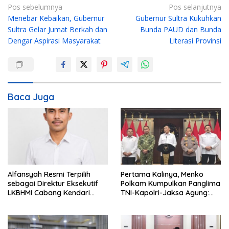
N
Pos sebelumnya
Pos selanjutnya
Menebar Kebaikan, Gubernur
Gubernur Sultra Kukuhkan
a
Sultra Gelar Jumat Berkah dan
Bunda PAUD dan Bunda
v
Dengar Aspirasi Masyarakat
Literasi Provinsi
i
g
a
s
Baca Juga
i
p
o
s
Alfansyah Resmi Terpilih
Pertama Kalinya, Menko
sebagai Direktur Eksekutif
Polkam Kumpulkan Panglima
LKBHMI Cabang Kendari
TNI-Kapolri-Jaksa Agung:
Periode 2026–2027
Situasi Sangat Terndali