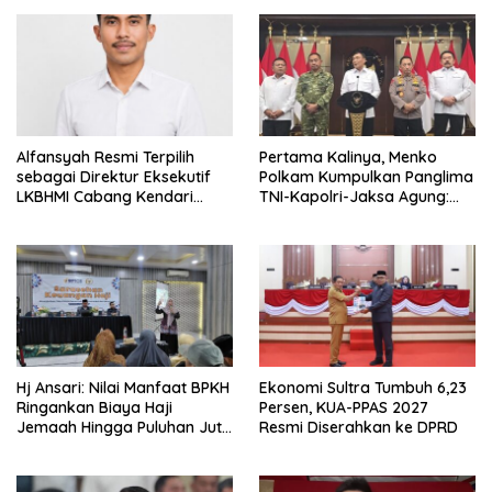
Alfansyah Resmi Terpilih
Pertama Kalinya, Menko
sebagai Direktur Eksekutif
Polkam Kumpulkan Panglima
LKBHMI Cabang Kendari
TNI-Kapolri-Jaksa Agung:
Periode 2026–2027
Situasi Sangat Terndali
Hj Ansari: Nilai Manfaat BPKH
Ekonomi Sultra Tumbuh 6,23
Ringankan Biaya Haji
Persen, KUA-PPAS 2027
Jemaah Hingga Puluhan Juta
Resmi Diserahkan ke DPRD
Rupiah