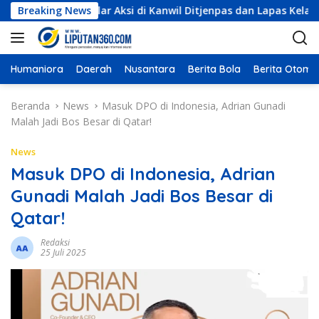
L
i, Siap Gelar Aksi di Kanwil Ditjenpas dan Lapas Kelas IIA
Breaking News
a
n
g
s
Humaniora
Daerah
Nusantara
Berita Bola
Berita Otomot
u
n
Beranda
News
Masuk DPO di Indonesia, Adrian Gunadi
g
Malah Jadi Bos Besar di Qatar!
k
e
News
k
Masuk DPO di Indonesia, Adrian
o
Gunadi Malah Jadi Bos Besar di
n
t
Qatar!
e
n
Redaksi
25 Juli 2025