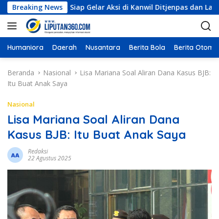
L
Kendari, Siap Gelar Aksi di Kanwil Ditjenpas dan Lapas Kelas I
Breaking News
a
n
g
s
Humaniora
Daerah
Nusantara
Berita Bola
Berita Otomot
u
n
Beranda
Nasional
Lisa Mariana Soal Aliran Dana Kasus BJB:
g
Itu Buat Anak Saya
k
e
Nasional
k
Lisa Mariana Soal Aliran Dana
o
Kasus BJB: Itu Buat Anak Saya
n
t
Redaksi
e
22 Agustus 2025
n