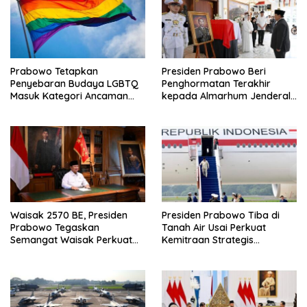
Prabowo Tetapkan
Presiden Prabowo Beri
Penyebaran Budaya LGBTQ
Penghormatan Terakhir
Masuk Kategori Ancaman
kepada Almarhum Jenderal
Nonmiliter
TNI (Purn) Ryamizard
Ryacudu
Waisak 2570 BE, Presiden
Presiden Prabowo Tiba di
Prabowo Tegaskan
Tanah Air Usai Perkuat
Semangat Waisak Perkuat
Kemitraan Strategis
Persaudaraan dan
Indonesia–Prancis
Persatuan Bangsa