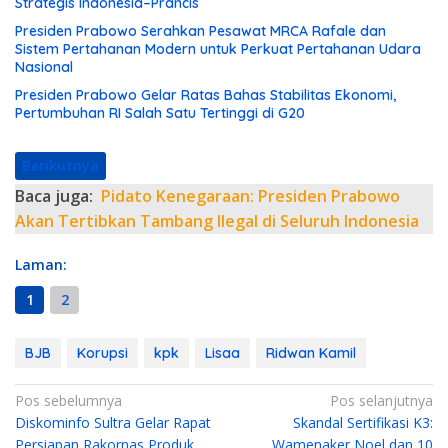
Strategis Indonesia–Prancis
Presiden Prabowo Serahkan Pesawat MRCA Rafale dan
Sistem Pertahanan Modern untuk Perkuat Pertahanan Udara
Nasional
Presiden Prabowo Gelar Ratas Bahas Stabilitas Ekonomi,
Pertumbuhan RI Salah Satu Tertinggi di G20
Berikutnya
Baca juga:
Pidato Kenegaraan: Presiden Prabowo
Akan Tertibkan Tambang Ilegal di Seluruh Indonesia
Laman:
1
2
BJB
Korupsi
kpk
Lisaa
Ridwan Kamil
N
Pos sebelumnya
Pos selanjutnya
Diskominfo Sultra Gelar Rapat
Skandal Sertifikasi K3:
a
Persiapan Rakornas Produk
Wamenaker Noel dan 10