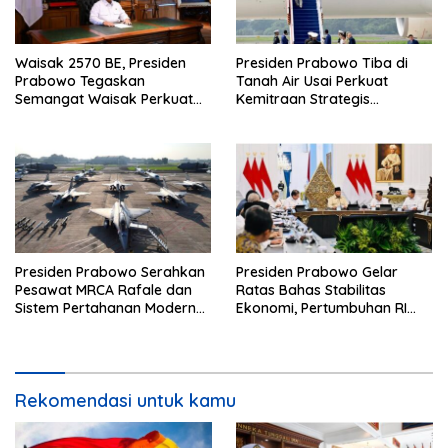
Waisak 2570 BE, Presiden
Presiden Prabowo Tiba di
Prabowo Tegaskan
Tanah Air Usai Perkuat
Semangat Waisak Perkuat
Kemitraan Strategis
Persaudaraan dan
Indonesia–Prancis
Persatuan Bangsa
Presiden Prabowo Serahkan
Presiden Prabowo Gelar
Pesawat MRCA Rafale dan
Ratas Bahas Stabilitas
Sistem Pertahanan Modern
Ekonomi, Pertumbuhan RI
untuk Perkuat Pertahanan
Salah Satu Tertinggi di G20
Udara Nasional
Rekomendasi untuk kamu