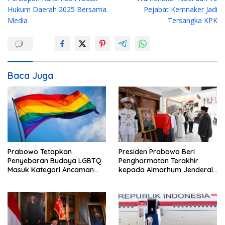
v
Hukum Daerah 2025 Bersama
Pejabat Kemnaker Jadi
i
Media
Tersangka KPK
g
a
s
i
Baca Juga
p
o
s
Prabowo Tetapkan
Presiden Prabowo Beri
Penyebaran Budaya LGBTQ
Penghormatan Terakhir
Masuk Kategori Ancaman
kepada Almarhum Jenderal
Nonmiliter
TNI (Purn) Ryamizard
Ryacudu