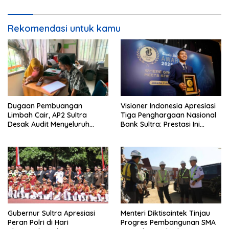
Rekomendasi untuk kamu
Dugaan Pembuangan
Visioner Indonesia Apresiasi
Limbah Cair, AP2 Sultra
Tiga Penghargaan Nasional
Desak Audit Menyeluruh
Bank Sultra: Prestasi Ini
Sistem IPAL RS Hermina
Bungkam Keraguan
Kendari Diusut Secara
terhadap Kepemimpinan
Hukum
Andri Permana
Gubernur Sultra Apresiasi
Menteri Diktisaintek Tinjau
Peran Polri di Hari
Progres Pembangunan SMA