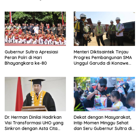
Sistem IPAL RS Hermina
Bungkam Keraguan
Kendari Diusut Secara
terhadap Kepemimpinan
Hukum
Andri Permana
Gubernur Sultra Apresiasi
Menteri Diktisaintek Tinjau
Peran Polri di Hari
Progres Pembangunan SMA
Bhayangkara ke-80
Unggul Garuda di Konawe
Selatan
Dr. Herman Dinilai Hadirkan
Dekat dengan Masyarakat,
Visi Transformasi UHO yang
Intip Momen Minggu Sehat
Sinkron dengan Asta Cita
dan Seru Gubernur Sultra di
Presiden Prabowo
Kendari