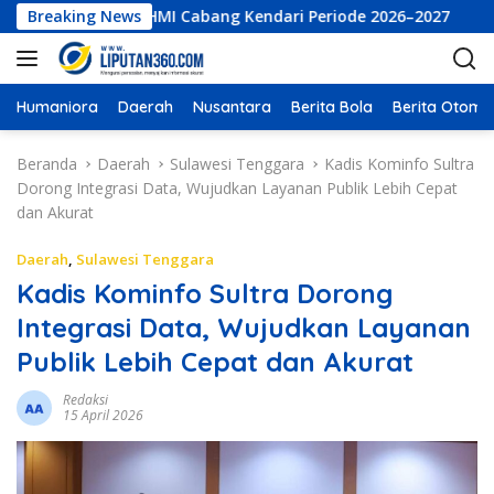
L
sekutif LKBHMI Cabang Kendari Periode 2026–2027
Breaking News
PT Bu
a
n
g
s
Humaniora
Daerah
Nusantara
Berita Bola
Berita Otomot
u
n
Beranda
Daerah
Sulawesi Tenggara
Kadis Kominfo Sultra
g
Dorong Integrasi Data, Wujudkan Layanan Publik Lebih Cepat
k
dan Akurat
e
k
Daerah
,
Sulawesi Tenggara
o
Kadis Kominfo Sultra Dorong
n
Integrasi Data, Wujudkan Layanan
t
e
Publik Lebih Cepat dan Akurat
n
Redaksi
15 April 2026