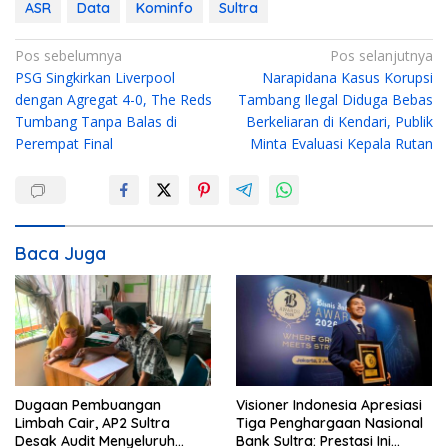
ASR
Data
Kominfo
Sultra
N
Pos sebelumnya
Pos selanjutnya
PSG Singkirkan Liverpool
Narapidana Kasus Korupsi
a
dengan Agregat 4-0, The Reds
Tambang Ilegal Diduga Bebas
v
Tumbang Tanpa Balas di
Berkeliaran di Kendari, Publik
i
Perempat Final
Minta Evaluasi Kepala Rutan
g
a
s
i
Baca Juga
p
o
s
Dugaan Pembuangan
Visioner Indonesia Apresiasi
Limbah Cair, AP2 Sultra
Tiga Penghargaan Nasional
Desak Audit Menyeluruh
Bank Sultra: Prestasi Ini