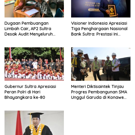
s
Dugaan Pembuangan
Visioner Indonesia Apresiasi
Limbah Cair, AP2 Sultra
Tiga Penghargaan Nasional
Desak Audit Menyeluruh
Bank Sultra: Prestasi Ini
Sistem IPAL RS Hermina
Bungkam Keraguan
Kendari Diusut Secara
terhadap Kepemimpinan
Hukum
Andri Permana
Gubernur Sultra Apresiasi
Menteri Diktisaintek Tinjau
Peran Polri di Hari
Progres Pembangunan SMA
Bhayangkara ke-80
Unggul Garuda di Konawe
Selatan