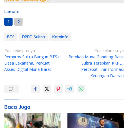
Laman:
1
2
BTS
DPRD Sultra
Kominfo
N
Pos sebelumnya
Pos selanjutnya
Pemprov Sultra Bangun BTS di
Pemkab Muna Gandeng Bank
a
Desa Lakanaha, Perkuat
Sultra Terapkan KKPD,
v
Akses Digital Muna Barat
Percepat Transformasi
i
Keuangan Daerah
g
a
s
i
Baca Juga
p
o