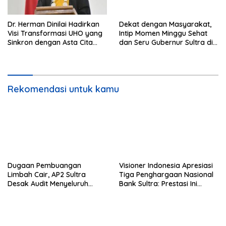
Dr. Herman Dinilai Hadirkan
Dekat dengan Masyarakat,
Visi Transformasi UHO yang
Intip Momen Minggu Sehat
Sinkron dengan Asta Cita
dan Seru Gubernur Sultra di
Presiden Prabowo
Kendari
Rekomendasi untuk kamu
Dugaan Pembuangan
Visioner Indonesia Apresiasi
Limbah Cair, AP2 Sultra
Tiga Penghargaan Nasional
Desak Audit Menyeluruh
Bank Sultra: Prestasi Ini
Sistem IPAL RS Hermina
Bungkam Keraguan
Kendari Diusut Secara
terhadap Kepemimpinan
Hukum
Andri Permana