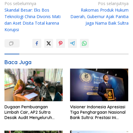
N
Pos sebelumnya
Pos selanjutnya
Skandal Besar: Eks Bos
Rakornas Produk Hukum
a
Teknologi China Divonis Mati
Daerah, Gubernur Ajak Panitia
v
dan Aset Disita Total karena
Jaga Nama Baik Sultra
i
Korupsi
g
a
s
i
Baca Juga
p
o
s
Dugaan Pembuangan
Visioner Indonesia Apresiasi
Limbah Cair, AP2 Sultra
Tiga Penghargaan Nasional
Desak Audit Menyeluruh
Bank Sultra: Prestasi Ini
Sistem IPAL RS Hermina
Bungkam Keraguan
Kendari Diusut Secara
terhadap Kepemimpinan