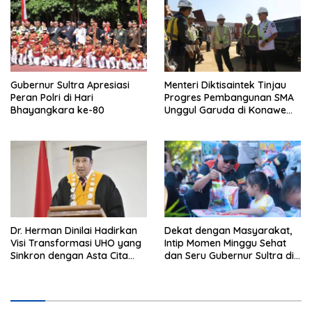
Hukum
Andri Permana
Gubernur Sultra Apresiasi
Menteri Diktisaintek Tinjau
Peran Polri di Hari
Progres Pembangunan SMA
Bhayangkara ke-80
Unggul Garuda di Konawe
Selatan
Dr. Herman Dinilai Hadirkan
Dekat dengan Masyarakat,
Visi Transformasi UHO yang
Intip Momen Minggu Sehat
Sinkron dengan Asta Cita
dan Seru Gubernur Sultra di
Presiden Prabowo
Kendari