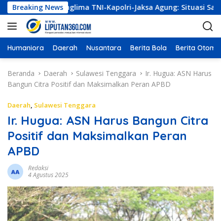
L
ulkan Panglima TNI-Kapolri-Jaksa Agung: Situasi Sangat Tern
Breaking News
a
n
g
s
Humaniora
Daerah
Nusantara
Berita Bola
Berita Otomot
u
n
Beranda
Daerah
Sulawesi Tenggara
Ir. Hugua: ASN Harus
g
Bangun Citra Positif dan Maksimalkan Peran APBD
k
e
Daerah
,
Sulawesi Tenggara
k
Ir. Hugua: ASN Harus Bangun Citra
o
Positif dan Maksimalkan Peran
n
t
APBD
e
n
Redaksi
4 Agustus 2025