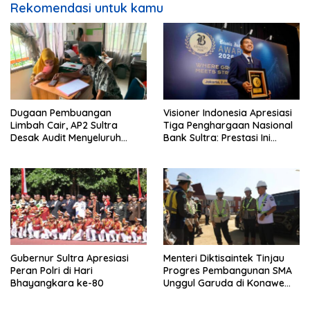
Rekomendasi untuk kamu
Dugaan Pembuangan
Visioner Indonesia Apresiasi
Limbah Cair, AP2 Sultra
Tiga Penghargaan Nasional
Desak Audit Menyeluruh
Bank Sultra: Prestasi Ini
Sistem IPAL RS Hermina
Bungkam Keraguan
Kendari Diusut Secara
terhadap Kepemimpinan
Hukum
Andri Permana
Gubernur Sultra Apresiasi
Menteri Diktisaintek Tinjau
Peran Polri di Hari
Progres Pembangunan SMA
Bhayangkara ke-80
Unggul Garuda di Konawe
Selatan