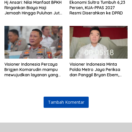
Hj Ansari: Nilai Manfaat BPKH
Ekonomi Sultra Tumbuh 6,23
Ringankan Biaya Haji
Persen, KUA-PPAS 2027
Jemaah Hingga Puluhan Juta
Resmi Diserahkan ke DPRD
Rupiah
Visioner Indonesia Percaya
Visioner Indonesia Minta
Brigjen Komarudin mampu
Polda Metro Jaya Periksa
mewujudkan layanan yang
dan Panggil Bryan Ebem,
cepat dan anti-ribet
Tegaskan Permintaan Maaf
Tidak Menggugurkan Proses
Hukum
Tambah Komentar