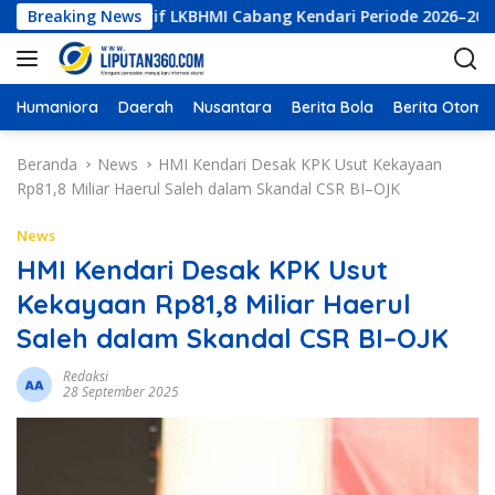
L
tur Eksekutif LKBHMI Cabang Kendari Periode 2026–2027
Breaking News
a
n
g
s
Humaniora
Daerah
Nusantara
Berita Bola
Berita Otomot
u
n
Beranda
News
HMI Kendari Desak KPK Usut Kekayaan
g
Rp81,8 Miliar Haerul Saleh dalam Skandal CSR BI–OJK
k
e
News
k
HMI Kendari Desak KPK Usut
o
Kekayaan Rp81,8 Miliar Haerul
n
t
Saleh dalam Skandal CSR BI–OJK
e
n
Redaksi
28 September 2025