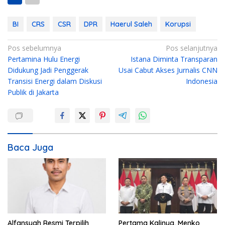
BI
CRS
CSR
DPR
Haerul Saleh
Korupsi
N
Pos sebelumnya
Pos selanjutnya
Pertamina Hulu Energi
Istana Diminta Transparan
a
Didukung Jadi Penggerak
Usai Cabut Akses Jurnalis CNN
v
Transisi Energi dalam Diskusi
Indonesia
i
Publik di Jakarta
g
a
s
i
Baca Juga
p
o
s
Alfansyah Resmi Terpilih
Pertama Kalinya, Menko