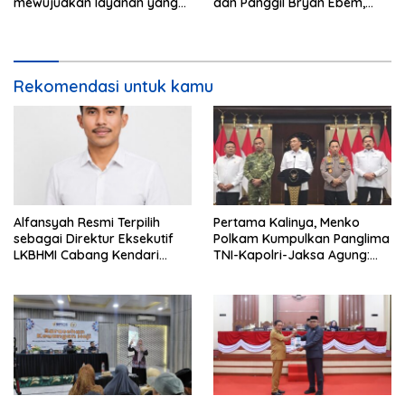
mewujudkan layanan yang
dan Panggil Bryan Ebem,
cepat dan anti-ribet
Tegaskan Permintaan Maaf
Tidak Menggugurkan Proses
Hukum
Rekomendasi untuk kamu
Alfansyah Resmi Terpilih
Pertama Kalinya, Menko
sebagai Direktur Eksekutif
Polkam Kumpulkan Panglima
LKBHMI Cabang Kendari
TNI-Kapolri-Jaksa Agung:
Periode 2026–2027
Situasi Sangat Terndali