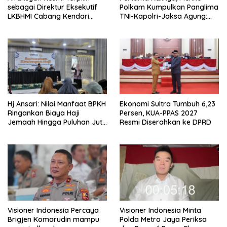
sebagai Direktur Eksekutif
Polkam Kumpulkan Panglima
LKBHMI Cabang Kendari
TNI-Kapolri-Jaksa Agung:
Periode 2026–2027
Situasi Sangat Terndali
Hj Ansari: Nilai Manfaat BPKH
Ekonomi Sultra Tumbuh 6,23
Ringankan Biaya Haji
Persen, KUA-PPAS 2027
Jemaah Hingga Puluhan Juta
Resmi Diserahkan ke DPRD
Rupiah
Visioner Indonesia Percaya
Visioner Indonesia Minta
Brigjen Komarudin mampu
Polda Metro Jaya Periksa