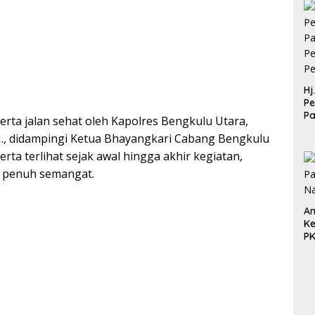
Hj
Pe
P
erta jalan sehat oleh Kapolres Bengkulu Utara,
Pe
 M.H., didampingi Ketua Bhayangkari Cabang Bengkulu
Pe
rta terlihat sejak awal hingga akhir kegiatan,
 penuh semangat.
An
Ke
P