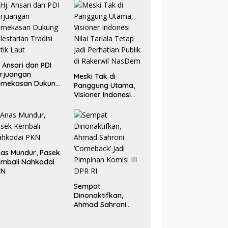
. Ansari dan PDI
rjuangan
Meski Tak di
amekasan Dukung
Panggung Utama,
lestarian Tradisi
Visioner Indonesi
tik Laut
Nilai Tariala Tetap
Jadi Perhatian
Publik di Rakerwil
NasDem
as Mundur, Pasek
mbali Nahkodai
KN
Sempat
Dinonaktifkan,
Ahmad Sahroni
‘Comeback’ Jadi
Pimpinan Komisi III