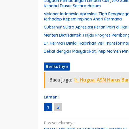
Dugaan Pembuangan Limbah Cair, AP2 Sultra
Kendari Diusut Secara Hukum
Visioner Indonesia Apresiasi Tiga Pengharg
terhadap Kepemimpinan Andri Permana
Gubernur Sultra Apresiasi Peran Polri di Ha
Menteri Diktisaintek Tinjau Progres Pemba
Dr. Herman Dinilai Hadirkan Visi Transform
Dekat dengan Masyarakat, Intip Momen Ming
Berikutnya
Baca juga:
Ir. Hugua: ASN Harus Ba
Laman:
1
2
Navigasi
Pos sebelumnya