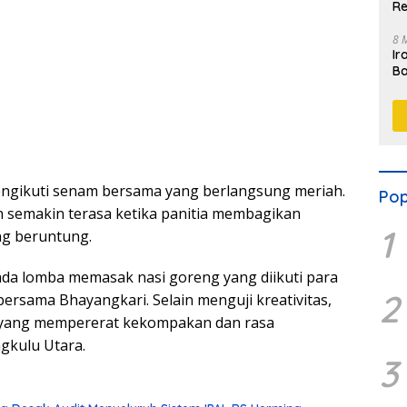
Re
8 
Ir
Ba
M
mengikuti senam bersama yang berlangsung meriah.
Pop
 semakin terasa ketika panitia membagikan
1
ng beruntung.
ada lomba memasak nasi goreng yang diikuti para
2
ersama Bhayangkari. Selain menguji kreativitas,
 yang mempererat kekompakan dan rasa
gkulu Utara.
3