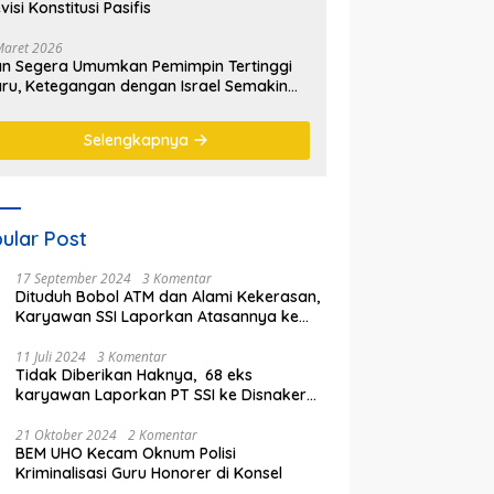
visi Konstitusi Pasifis
Maret 2026
an Segera Umumkan Pemimpin Tertinggi
ru, Ketegangan dengan Israel Semakin
emanas
Selengkapnya
ular Post
17 September 2024
3 Komentar
Dituduh Bobol ATM dan Alami Kekerasan,
Karyawan SSI Laporkan Atasannya ke
Polisi
11 Juli 2024
3 Komentar
Tidak Diberikan Haknya, 68 eks
karyawan Laporkan PT SSI ke Disnaker
kota Bekasi
21 Oktober 2024
2 Komentar
BEM UHO Kecam Oknum Polisi
Kriminalisasi Guru Honorer di Konsel