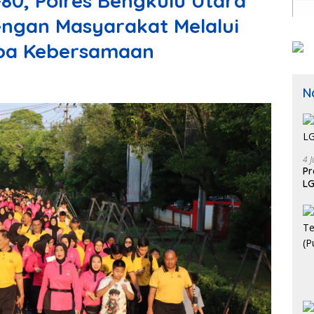
80, Polres Bengkulu Utara
ngan Masyarakat Melalui
mba Kebersamaan
N
4 J
P
LG