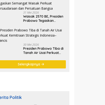
Ryamizard Ryacudu
31 Mei 2026
Waisak 2570 BE, Presiden
Prabowo Tegaskan
Semangat Waisak Perkuat
Persaudaraan dan
Persatuan Bangsa
30 Mei 2026
Presiden Prabowo Tiba di
Tanah Air Usai Perkuat
Kemitraan Strategis
Indonesia–Prancis
Selengkapnya
rita Politik