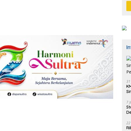
I
31
KM
Si
Pe
7 
St
De
K
22
Ri