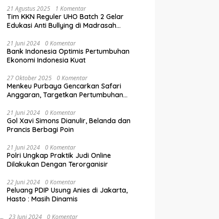
21 Agustus 2025
1 Komentar
Tim KKN Reguler UHO Batch 2 Gelar
Edukasi Anti Bullying di Madrasah
Ibtidaiyyah Kelurahan Inalahi
21 Juni 2024
0 Komentar
Bank Indonesia Optimis Pertumbuhan
Ekonomi Indonesia Kuat
27 Oktober 2025
0 Komentar
Menkeu Purbaya Gencarkan Safari
Anggaran, Targetkan Pertumbuhan
Ekonomi Tembus 5,5% di Akhir 2025
21 Juni 2024
0 Komentar
Gol Xavi Simons Dianulir, Belanda dan
Prancis Berbagi Poin
21 Juni 2024
0 Komentar
Polri Ungkap Praktik Judi Online
Dilakukan Dengan Terorganisir
22 Juni 2024
0 Komentar
Peluang PDIP Usung Anies di Jakarta,
Hasto : Masih Dinamis
23 Juni 2024
0 Komentar