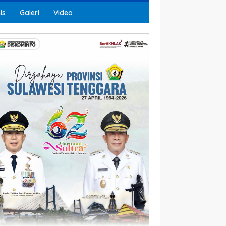
is
Galeri
Video