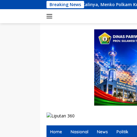
Langsung
Pertama Kalinya, Menko Polkam Kumpulkan Panglima TNI-Ka
Breaking News
ke
konten
Home
Nasional
News
Politik