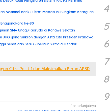
 Desak Audit Menyeluruh Sistem IPAL RS Hermina
4
aan Nasional Bank Sultra: Prestasi Ini Bungkam Keraguan
5
ri Bhayangkara ke-80
ngunan SMA Unggul Garuda di Konawe Selatan
asi UHO yang Sinkron dengan Asta Cita Presiden Prabowo
6
gu Sehat dan Seru Gubernur Sultra di Kendari
7
ngun Citra Positif dan Maksimalkan Peran APBD
8
9
Pos selanjutnya