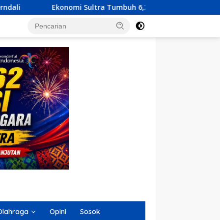
ultra Tumbuh 6,23 Persen, KUA-PPAS 2027 Resmi Diserahkan k
Olahraga
Opini
Sosok