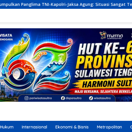
polri-Jaksa Agung: Situasi Sangat Terndali
Ekonomi S
Hukum
Internasional
Ekonomi & Bisnis
Metropolitan