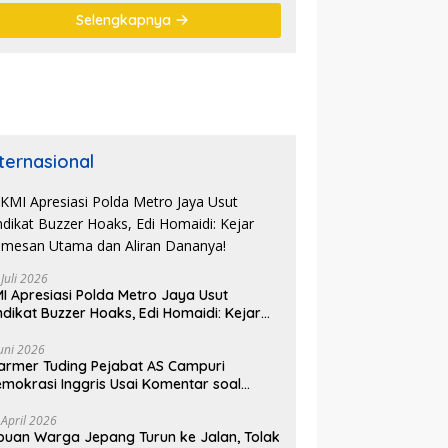
DPR RI
Selengkapnya
nternasional
 Juli 2026
I Apresiasi Polda Metro Jaya Usut
ndikat Buzzer Hoaks, Edi Homaidi: Kejar
mesan Utama dan Aliran Dananya!
Juni 2026
armer Tuding Pejabat AS Campuri
mokrasi Inggris Usai Komentar soal
asus Henry Nowak
 April 2026
buan Warga Jepang Turun ke Jalan, Tolak