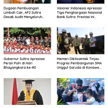
Dugaan Pembuangan
Visioner Indonesia Apresiasi
Limbah Cair, AP2 Sultra
Tiga Penghargaan Nasional
Desak Audit Menyeluruh
Bank Sultra: Prestasi Ini
Sistem IPAL RS Hermina
Bungkam Keraguan
Kendari Diusut Secara
terhadap Kepemimpinan
Hukum
Andri Permana
Gubernur Sultra Apresiasi
Menteri Diktisaintek Tinjau
Peran Polri di Hari
Progres Pembangunan SMA
Bhayangkara ke-80
Unggul Garuda di Konawe
Selatan