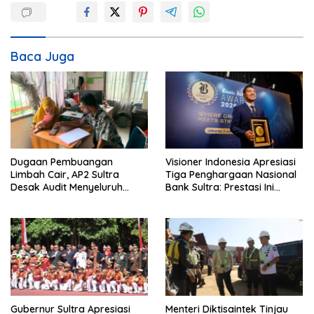
a
s
i
Baca Juga
p
o
s
Dugaan Pembuangan
Visioner Indonesia Apresiasi
Limbah Cair, AP2 Sultra
Tiga Penghargaan Nasional
Desak Audit Menyeluruh
Bank Sultra: Prestasi Ini
Sistem IPAL RS Hermina
Bungkam Keraguan
Kendari Diusut Secara
terhadap Kepemimpinan
Hukum
Andri Permana
Gubernur Sultra Apresiasi
Menteri Diktisaintek Tinjau