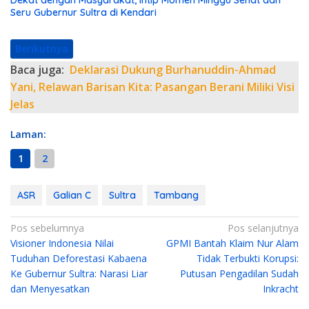
Dekat dengan Masyarakat, Intip Momen Minggu Sehat dan
Seru Gubernur Sultra di Kendari
Berikutnya
Baca juga:
Deklarasi Dukung Burhanuddin-Ahmad
Yani, Relawan Barisan Kita: Pasangan Berani Miliki Visi
Jelas
Laman:
1
2
ASR
Galian C
Sultra
Tambang
N
Pos sebelumnya
Pos selanjutnya
Visioner Indonesia Nilai
GPMI Bantah Klaim Nur Alam
a
Tuduhan Deforestasi Kabaena
Tidak Terbukti Korupsi:
v
Ke Gubernur Sultra: Narasi Liar
Putusan Pengadilan Sudah
i
dan Menyesatkan
Inkracht
g