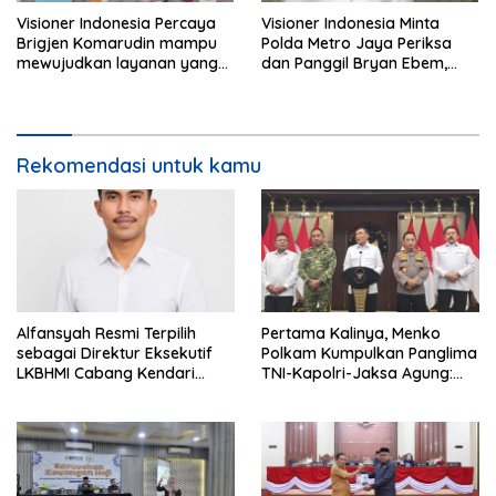
Visioner Indonesia Percaya
Visioner Indonesia Minta
Brigjen Komarudin mampu
Polda Metro Jaya Periksa
mewujudkan layanan yang
dan Panggil Bryan Ebem,
cepat dan anti-ribet
Tegaskan Permintaan Maaf
Tidak Menggugurkan Proses
Hukum
Rekomendasi untuk kamu
Alfansyah Resmi Terpilih
Pertama Kalinya, Menko
sebagai Direktur Eksekutif
Polkam Kumpulkan Panglima
LKBHMI Cabang Kendari
TNI-Kapolri-Jaksa Agung:
Periode 2026–2027
Situasi Sangat Terndali