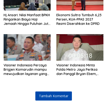
Hj Ansari: Nilai Manfaat BPKH
Ekonomi Sultra Tumbuh 6,23
Ringankan Biaya Haji
Persen, KUA-PPAS 2027
Jemaah Hingga Puluhan Juta
Resmi Diserahkan ke DPRD
Rupiah
Visioner Indonesia Percaya
Visioner Indonesia Minta
Brigjen Komarudin mampu
Polda Metro Jaya Periksa
mewujudkan layanan yang
dan Panggil Bryan Ebem,
cepat dan anti-ribet
Tegaskan Permintaan Maaf
Tidak Menggugurkan Proses
Hukum
Tambah Komentar