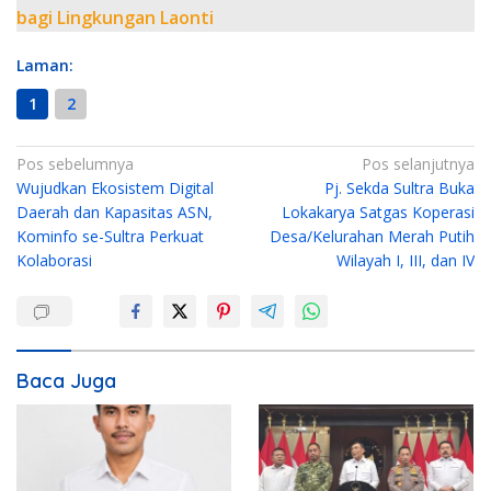
bagi Lingkungan Laonti
Laman:
1
2
N
Pos sebelumnya
Pos selanjutnya
Wujudkan Ekosistem Digital
Pj. Sekda Sultra Buka
a
Daerah dan Kapasitas ASN,
Lokakarya Satgas Koperasi
v
Kominfo se-Sultra Perkuat
Desa/Kelurahan Merah Putih
i
Kolaborasi
Wilayah I, III, dan IV
g
a
s
i
Baca Juga
p
o
s