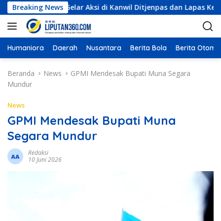
L
, Siap Gelar Aksi di Kanwil Ditjenpas dan Lapas Kelas IIA
Breaking News
a
n
g
s
Humaniora
Daerah
Nusantara
Berita Bola
Berita Otomot
u
n
Beranda
News
GPMI Mendesak Bupati Muna Segara
g
Mundur
k
e
News
k
GPMI Mendesak Bupati Muna
o
Segara Mundur
n
t
Redaksi
e
10 Juni 2026
n