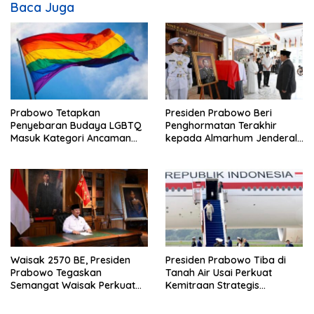
i
Baca Juga
p
o
s
Prabowo Tetapkan
Presiden Prabowo Beri
Penyebaran Budaya LGBTQ
Penghormatan Terakhir
Masuk Kategori Ancaman
kepada Almarhum Jenderal
Nonmiliter
TNI (Purn) Ryamizard
Ryacudu
Waisak 2570 BE, Presiden
Presiden Prabowo Tiba di
Prabowo Tegaskan
Tanah Air Usai Perkuat
Semangat Waisak Perkuat
Kemitraan Strategis
Persaudaraan dan
Indonesia–Prancis
Persatuan Bangsa