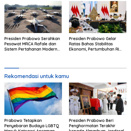
Presiden Prabowo Serahkan
Presiden Prabowo Gelar
Pesawat MRCA Rafale dan
Ratas Bahas Stabilitas
Sistem Pertahanan Modern
Ekonomi, Pertumbuhan RI
untuk Perkuat Pertahanan
Salah Satu Tertinggi di G20
Udara Nasional
Rekomendasi untuk kamu
Prabowo Tetapkan
Presiden Prabowo Beri
Penyebaran Budaya LGBTQ
Penghormatan Terakhir
Masuk Kategori Ancaman
kepada Almarhum Jenderal