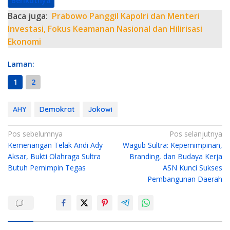
Berikutnya
Baca juga:
Prabowo Panggil Kapolri dan Menteri
Investasi, Fokus Keamanan Nasional dan Hilirisasi
Ekonomi
Laman:
1
2
AHY
Demokrat
Jokowi
N
Pos sebelumnya
Pos selanjutnya
Kemenangan Telak Andi Ady
Wagub Sultra: Kepemimpinan,
a
Aksar, Bukti Olahraga Sultra
Branding, dan Budaya Kerja
v
Butuh Pemimpin Tegas
ASN Kunci Sukses
i
Pembangunan Daerah
g
a
s