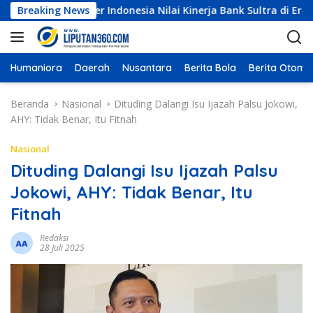
L
rsen, Visioner Indonesia Nilai Kinerja Bank Sultra di Era Andri
Breaking News
a
n
g
s
Humaniora
Daerah
Nusantara
Berita Bola
Berita Otomot
u
n
Beranda
Nasional
Dituding Dalangi Isu Ijazah Palsu Jokowi,
g
AHY: Tidak Benar, Itu Fitnah
k
e
Nasional
k
Dituding Dalangi Isu Ijazah Palsu
o
Jokowi, AHY: Tidak Benar, Itu
n
t
Fitnah
e
n
Redaksi
28 Juli 2025