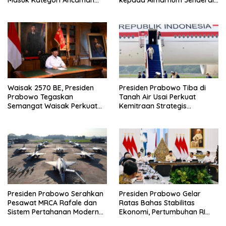
Nonmiliter
TNI (Purn) Ryamizard
Ryacudu
Waisak 2570 BE, Presiden
Presiden Prabowo Tiba di
Prabowo Tegaskan
Tanah Air Usai Perkuat
Semangat Waisak Perkuat
Kemitraan Strategis
Persaudaraan dan
Indonesia–Prancis
Persatuan Bangsa
Presiden Prabowo Serahkan
Presiden Prabowo Gelar
Pesawat MRCA Rafale dan
Ratas Bahas Stabilitas
Sistem Pertahanan Modern
Ekonomi, Pertumbuhan RI
untuk Perkuat Pertahanan
Salah Satu Tertinggi di G20