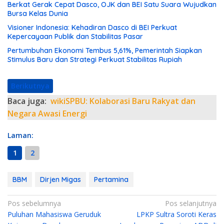
Berkat Gerak Cepat Dasco, OJK dan BEI Satu Suara Wujudkan
Bursa Kelas Dunia
Visioner Indonesia: Kehadiran Dasco di BEI Perkuat
Kepercayaan Publik dan Stabilitas Pasar
Pertumbuhan Ekonomi Tembus 5,61%, Pemerintah Siapkan
Stimulus Baru dan Strategi Perkuat Stabilitas Rupiah
Berikutnya
Baca juga:
wikiSPBU: Kolaborasi Baru Rakyat dan
Negara Awasi Energi
Laman:
1
2
BBM
Dirjen Migas
Pertamina
N
Pos sebelumnya
Pos selanjutnya
Puluhan Mahasiswa Geruduk
LPKP Sultra Soroti Keras
a