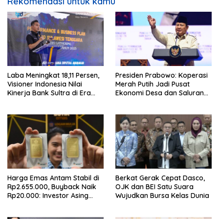
Rekomendasi untuk kamu
Laba Meningkat 18,11 Persen,
Presiden Prabowo: Koperasi
Visioner Indonesia Nilai
Merah Putih Jadi Pusat
Kinerja Bank Sultra di Era
Ekonomi Desa dan Saluran
Andri Permana Semakin Solid
Utama Subsidi Rakyat
dan Kompetitif
Harga Emas Antam Stabil di
Berkat Gerak Cepat Dasco,
Rp2.655.000, Buyback Naik
OJK dan BEI Satu Suara
Rp20.000: Investor Asing
Wujudkan Bursa Kelas Dunia
Borong Rp192 Miliar