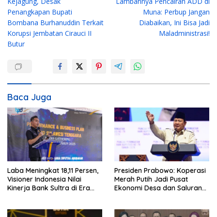
Kejagung, Desak
Lambannya Pencairan ADD di
v
Penangkapan Bupati
Muna: Perbup Jangan
i
Bombana Burhanuddin Terkait
Diabaikan, Ini Bisa Jadi
g
Korupsi Jembatan Cirauci II
Maladministrasi!
Butur
a
s
i
p
Baca Juga
o
s
Laba Meningkat 18,11 Persen,
Presiden Prabowo: Koperasi
Visioner Indonesia Nilai
Merah Putih Jadi Pusat
Kinerja Bank Sultra di Era
Ekonomi Desa dan Saluran
Andri Permana Semakin Solid
Utama Subsidi Rakyat
dan Kompetitif