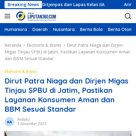
L
di Kanwil Ditjenpas dan Lapas Kelas IIA
Breaking News
Arinta Nilai F
a
n
g
s
Humaniora
Daerah
Nusantara
Berita Bola
Berita Otomot
u
n
Beranda
Ekonomi & Bisnis
Dirut Patra Niaga dan Dirjen
g
Migas Tinjau SPBU di Jatim, Pastikan Layanan Konsumen Aman
k
dan BBM Sesuai Standar
e
k
Ekonomi & Bisnis
o
Dirut Patra Niaga dan Dirjen Migas
n
Tinjau SPBU di Jatim, Pastikan
t
e
Layanan Konsumen Aman dan
n
BBM Sesuai Standar
Redaksi
5 November 2025