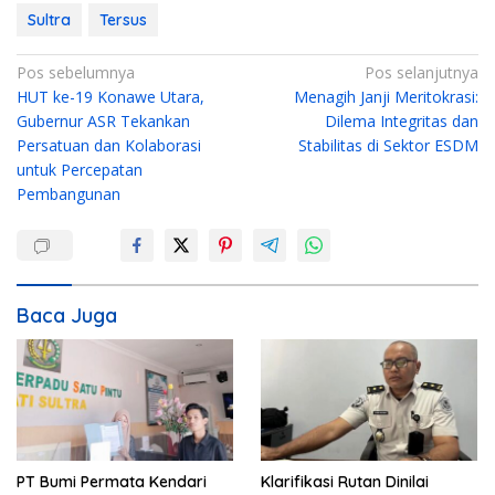
Sultra
Tersus
N
Pos sebelumnya
Pos selanjutnya
HUT ke-19 Konawe Utara,
Menagih Janji Meritokrasi:
a
Gubernur ASR Tekankan
Dilema Integritas dan
v
Persatuan dan Kolaborasi
Stabilitas di Sektor ESDM
i
untuk Percepatan
g
Pembangunan
a
s
i
Baca Juga
p
o
s
PT Bumi Permata Kendari
Klarifikasi Rutan Dinilai