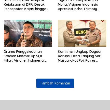
Hinca Panjaitan Semprot
Tiga Bulan Pimpin Kajari
Kejaksaan di DPR, Desak
Muna, Visioner Indonesia
Pencopotan Kajari hingga
Apresiasi Indra Thimoty
Kasi Terkait Kasus Amsal
Ungkap Kasus Rp1,2 Miliar
Sitepu
dan Rp15,2 Miliar
Drama Penggeledahan
Komitmen Ungkap Dugaan
Stadion Motewe Rp34,8
Korupsi Desa Tanjung Sari,
Miliar, Visioner Indonesia:
Masyarakat Puji Polres
Bukti Keseriusan Kajari Indra
Bengkulu Utara
Thimoty
Tambah Komentar