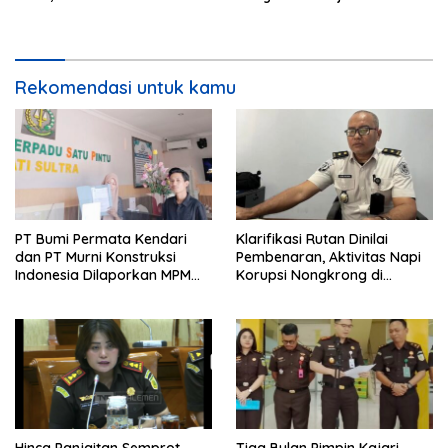
Bukti Keseriusan Kajari Indra
Bengkulu Utara
Thimoty
Rekomendasi untuk kamu
PT Bumi Permata Kendari
Klarifikasi Rutan Dinilai
dan PT Murni Konstruksi
Pembenaran, Aktivitas Napi
Indonesia Dilaporkan MPM
Korupsi Nongkrong di
UHO Terkait Dugaan Korupsi
Warkop Picu Desakan
dan Material Ilegal Proyek
Evaluasi Rutan
Kantor Bupati Buton Selatan