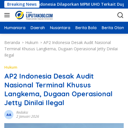
L
nstruksi Indonesia Dilaporkan MPM UHO Terkait Dugaan Korupsi
Breaking News
a
n
g
s
Humaniora
Daerah
Nusantara
Berita Bola
Berita Otomot
u
n
Beranda
Hukum
AP2 Indonesia Desak Audit Nasional
g
Terminal Khusus Langkema, Dugaan Operasional Jetty Dinilai
k
Ilegal
e
k
Hukum
o
AP2 Indonesia Desak Audit
n
Nasional Terminal Khusus
t
e
Langkema, Dugaan Operasional
n
Jetty Dinilai Ilegal
Redaksi
2 Januari 2026