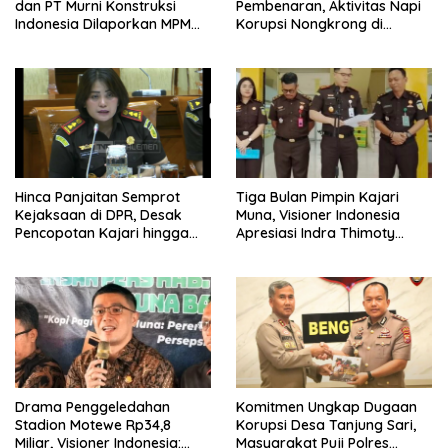
dan PT Murni Konstruksi
Pembenaran, Aktivitas Napi
Indonesia Dilaporkan MPM
Korupsi Nongkrong di
UHO Terkait Dugaan Korupsi
Warkop Picu Desakan
dan Material Ilegal Proyek
Evaluasi Rutan
Kantor Bupati Buton Selatan
Hinca Panjaitan Semprot
Tiga Bulan Pimpin Kajari
Kejaksaan di DPR, Desak
Muna, Visioner Indonesia
Pencopotan Kajari hingga
Apresiasi Indra Thimoty
Kasi Terkait Kasus Amsal
Ungkap Kasus Rp1,2 Miliar
Sitepu
dan Rp15,2 Miliar
Drama Penggeledahan
Komitmen Ungkap Dugaan
Stadion Motewe Rp34,8
Korupsi Desa Tanjung Sari,
Miliar, Visioner Indonesia:
Masyarakat Puji Polres