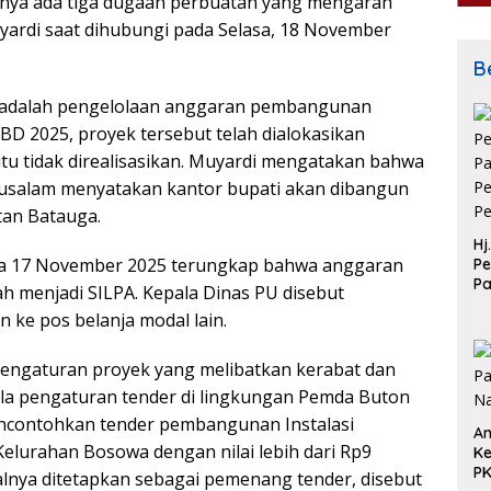
tnya ada tiga dugaan perbuatan yang mengarah
uyardi saat dihubungi pada Selasa, 18 November
Be
t adalah pengelolaan anggaran pembangunan
BD 2025, proyek tersebut telah dialokasikan
tu tidak direalisasikan. Muyardi mengatakan bahwa
arusalam menyatakan kantor bupati akan dibangun
tan Batauga.
Hj
da 17 November 2025 terungkap bahwa anggaran
Pe
P
h menjadi SILPA. Kepala Dinas PU disebut
Pe
 ke pos belanja modal lain.
Pe
 pengaturan proyek yang melibatkan kerabat dan
ola pengaturan tender di lingkungan Pemda Buton
mencontohkan tender pembangunan Instalasi
An
elurahan Bosowa dengan nilai lebih dari Rp9
Ke
P
alnya ditetapkan sebagai pemenang tender, disebut