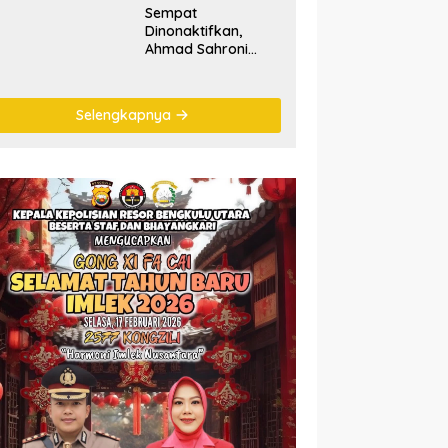
Sempat
Dinonaktifkan,
Ahmad Sahroni
‘Comeback’ Jadi
Pimpinan Komisi III
DPR RI
Selengkapnya