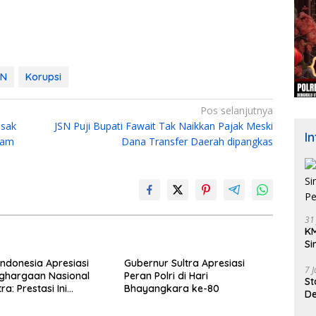
KN
Korupsi
Pos selanjutnya
esak
JSN Puji Bupati Fawait Tak Naikkan Pajak Meski
I
lam
Dana Transfer Daerah dipangkas
31
KM
Si
Pe
Indonesia Apresiasi
Gubernur Sultra Apresiasi
7 
ghargaan Nasional
Peran Polri di Hari
St
ra: Prestasi Ini
Bhayangkara ke-80
De
 Keraguan terhadap
K
pinan Andri Permana