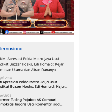
nternasional
 Juli 2026
I Apresiasi Polda Metro Jaya Usut
ndikat Buzzer Hoaks, Edi Homaidi: Kejar
mesan Utama dan Aliran Dananya!
Juni 2026
armer Tuding Pejabat AS Campuri
mokrasi Inggris Usai Komentar soal
asus Henry Nowak