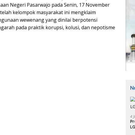
saan Negeri Pasarwajo pada Senin, 17 November
etelah kelompok masyarakat ini mengklaim
hgunaan wewenang yang dinilai berpotensi
arah pada praktik korupsi, kolusi, dan nepotisme
N
4 J
P
LG