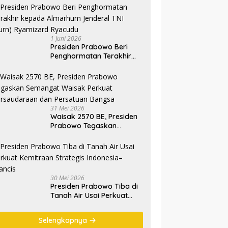
1 Juni 2026
Presiden Prabowo Beri
Penghormatan Terakhir
kepada Almarhum
Jenderal TNI (Purn)
Ryamizard Ryacudu
31 Mei 2026
Waisak 2570 BE, Presiden
Prabowo Tegaskan
Semangat Waisak Perkuat
Persaudaraan dan
Persatuan Bangsa
30 Mei 2026
Presiden Prabowo Tiba di
Tanah Air Usai Perkuat
Kemitraan Strategis
Indonesia–Prancis
Selengkapnya