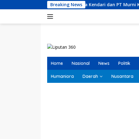
Langsung
T Bumi Permata Kendari dan PT Murni Konstruksi Indonesia Dil
Breaking News
ke
konten
Home
Nasional
News
Politik
Humaniora
Daerah
Nusantara