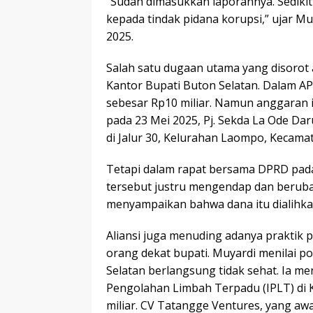
“Sudah dimasukkan laporannya. Sediki
kepada tindak pidana korupsi,” ujar M
2025.
Salah satu dugaan utama yang disoro
Kantor Bupati Buton Selatan. Dalam AP
sebesar Rp10 miliar. Namun anggaran i
pada 23 Mei 2025, Pj. Sekda La Ode D
di Jalur 30, Kelurahan Laompo, Kecama
Tetapi dalam rapat bersama DPRD pa
tersebut justru mengendap dan beruba
menyampaikan bahwa dana itu dialihkan
Aliansi juga menuding adanya praktik
orang dekat bupati. Muyardi menilai p
Selatan berlangsung tidak sehat. Ia 
Pengolahan Limbah Terpadu (IPLT) di K
miliar. CV Tatangge Ventures, yang aw