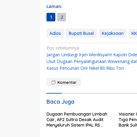
Laman:
1
2
Adios
Bupati Busel
Kejaksaan
K
Navigasi
Pos sebelumnya
Jangan Lindungi Irjen Merdisyam! Kapolri Did
pos
Usut Dugaan Penyalahgunaan Wewenang da
Kasus Pencurian Ore Nikel 80 Ribu Ton
Komentar
Baca Juga
Dugaan Pembuangan Limbah
Visioner 
Cair, AP2 Sultra Desak Audit
Tiga Pen
Menyeluruh Sistem IPAL RS
Bank Sult
Hermina Kendari Diusut Secara
Bungkam
Hukum
Kepemim