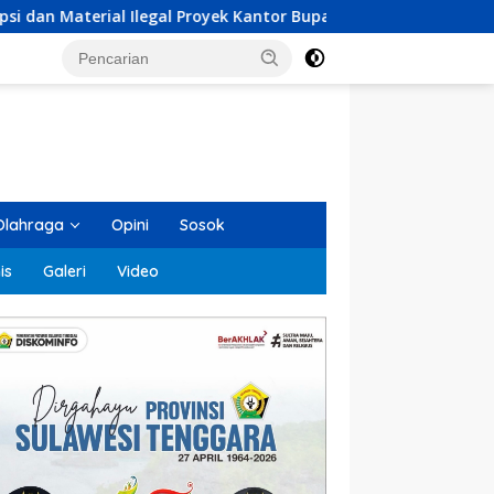
Proyek Kantor Bupati Buton Selatan
Laba Meningkat 18,
Olahraga
Opini
Sosok
is
Galeri
Video