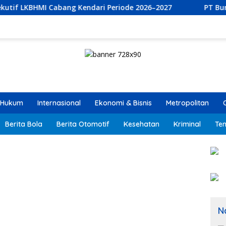
g Kendari Periode 2026–2027
PT Bumi Permata Kendari d
Hukum
Internasional
Ekonomi & Bisnis
Metropolitan
Berita Bola
Berita Otomotif
Kesehatan
Kriminal
Ten
N