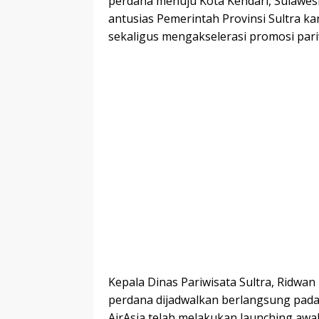
perdana menuju Kota Kendari, Sulawes
antusias Pemerintah Provinsi Sultra k
sekaligus mengakselerasi promosi pari
Kepala Dinas Pariwisata Sultra, Rid
perdana dijadwalkan berlangsung pada 
AirAsia telah melakukan launching aw