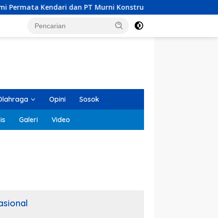
an PT Murni Konstruksi Indonesia Dilaporkan MPM UHO Terkait
Olahraga
Opini
Sosok
is
Galeri
Video
asional