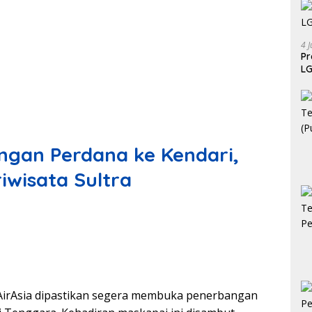
4 J
P
LG
ngan Perdana ke Kendari,
iwisata Sultra
AirAsia dipastikan segera membuka penerbangan