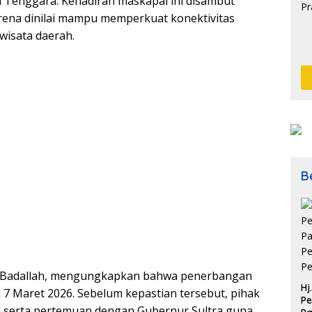
i Tenggara. Kehadiran maskapai ini disambut
arena dinilai mampu memperkuat konektivitas
wisata daerah.
Be
wan Badallah, mengungkapkan bahwa penerbangan
Hj
7 Maret 2026. Sebelum kepastian tersebut, pihak
Pe
al serta pertemuan dengan Gubernur Sultra guna