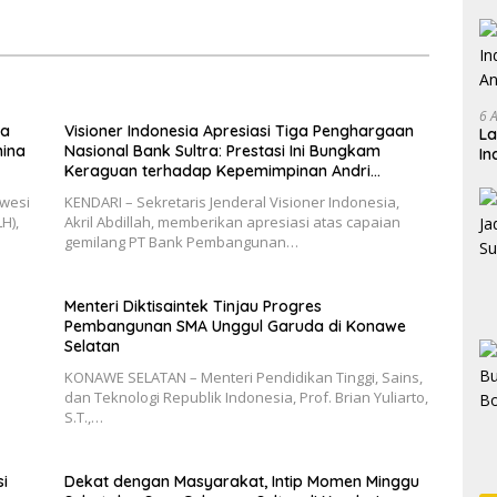
n Prabowo
Kendari
6 
ra
Visioner Indonesia Apresiasi Tiga Penghargaan
La
mina
Nasional Bank Sultra: Prestasi Ini Bungkam
In
Keraguan terhadap Kepemimpinan Andri
An
Permana
Ko
awesi
KENDARI – Sekretaris Jenderal Visioner Indonesia,
H),
Akril Abdillah, memberikan apresiasi atas capaian
gemilang PT Bank Pembangunan…
Menteri Diktisaintek Tinjau Progres
Pembangunan SMA Unggul Garuda di Konawe
Selatan
KONAWE SELATAN – Menteri Pendidikan Tinggi, Sains,
dan Teknologi Republik Indonesia, Prof. Brian Yuliarto,
S.T.,…
si
Dekat dengan Masyarakat, Intip Momen Minggu