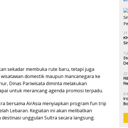
31
KM
Si
Pe
7 
St
De
K
an sekadar membuka rute baru, tetapi juga
22
 wisatawan domestik maupun mancanegara ke
Ri
ur, Dinas Pariwisata diminta melakukan
Re
kapai untuk merancang agenda promosi terpadu.
8 
Ir
tra bersama AirAsia menyiapkan program fun trip
Ba
M
elah Lebaran. Kegiatan ini akan melibatkan
destinasi unggulan Sultra secara langsung.