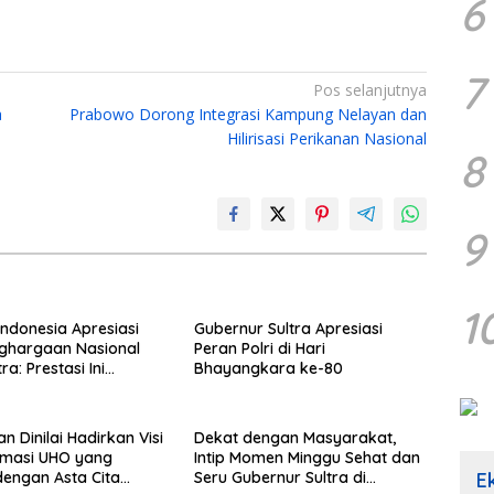
6
7
Pos selanjutnya
a
Prabowo Dorong Integrasi Kampung Nelayan dan
Hilirisasi Perikanan Nasional
8
9
1
Indonesia Apresiasi
Gubernur Sultra Apresiasi
ghargaan Nasional
Peran Polri di Hari
ra: Prestasi Ini
Bhayangkara ke-80
 Keraguan terhadap
pinan Andri Permana
n Dinilai Hadirkan Visi
Dekat dengan Masyarakat,
rmasi UHO yang
Intip Momen Minggu Sehat dan
E
dengan Asta Cita
Seru Gubernur Sultra di