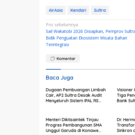
AirAsia
Kendari
Sultra
Navigasi
Pos sebelumnya
Sail Wakatobi 2026 Disiapkan, Pemprov Sultr
pos
Bidik Penguatan Ekosistem Wisata Bahari
Terintegrasi
Komentar
Baca Juga
Dugaan Pembuangan Limbah
Visioner 
Cair, AP2 Sultra Desak Audit
Tiga Pen
Menyeluruh Sistem IPAL RS
Bank Sult
Hermina Kendari Diusut Secara
Bungkam
Hukum
Kepemim
Menteri Diktisaintek Tinjau
Dr. Herma
Progres Pembangunan SMA
Transfo
Unggul Garuda di Konawe
Sinkron 