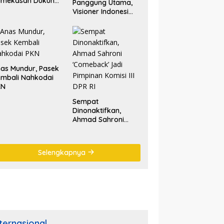
amekasan Dukung
Panggung Utama,
lestarian Tradisi
Visioner Indonesi
tik Laut
Nilai Tariala Tetap
Jadi Perhatian
Publik di Rakerwil
NasDem
as Mundur, Pasek
mbali Nahkodai
KN
Sempat
Dinonaktifkan,
Ahmad Sahroni
‘Comeback’ Jadi
Pimpinan Komisi III
DPR RI
Selengkapnya
nternasional