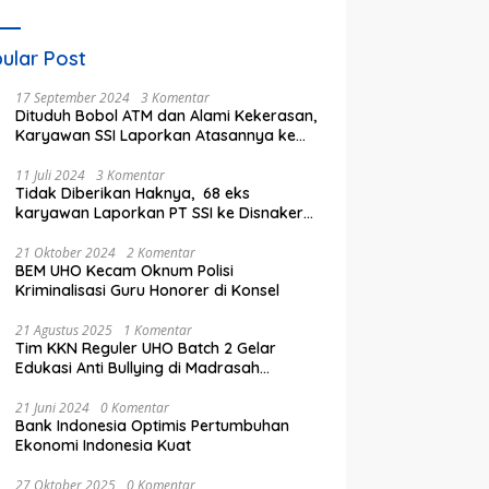
ular Post
17 September 2024
3 Komentar
Dituduh Bobol ATM dan Alami Kekerasan,
Karyawan SSI Laporkan Atasannya ke
Polisi
11 Juli 2024
3 Komentar
Tidak Diberikan Haknya, 68 eks
karyawan Laporkan PT SSI ke Disnaker
kota Bekasi
21 Oktober 2024
2 Komentar
BEM UHO Kecam Oknum Polisi
Kriminalisasi Guru Honorer di Konsel
21 Agustus 2025
1 Komentar
Tim KKN Reguler UHO Batch 2 Gelar
Edukasi Anti Bullying di Madrasah
Ibtidaiyyah Kelurahan Inalahi
21 Juni 2024
0 Komentar
Bank Indonesia Optimis Pertumbuhan
Ekonomi Indonesia Kuat
27 Oktober 2025
0 Komentar