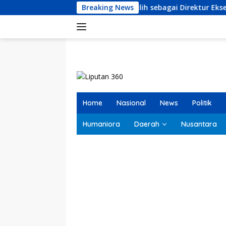
Langsung
ansyah Resmi Terpilih sebagai Direktur Eksekutif LKBHMI Caban
Breaking News
ke
konten
Home
Nasional
News
Politik
Humaniora
Daerah
Nusantara