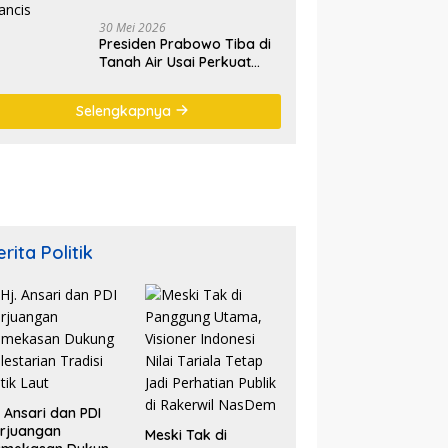
30 Mei 2026
Presiden Prabowo Tiba di
Tanah Air Usai Perkuat
Kemitraan Strategis
Indonesia–Prancis
Selengkapnya
rita Politik
. Ansari dan PDI
rjuangan
Meski Tak di