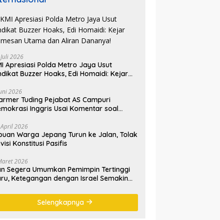
 Juli 2026
I Apresiasi Polda Metro Jaya Usut
ndikat Buzzer Hoaks, Edi Homaidi: Kejar
mesan Utama dan Aliran Dananya!
Juni 2026
armer Tuding Pejabat AS Campuri
mokrasi Inggris Usai Komentar soal
asus Henry Nowak
 April 2026
buan Warga Jepang Turun ke Jalan, Tolak
visi Konstitusi Pasifis
Maret 2026
an Segera Umumkan Pemimpin Tertinggi
ru, Ketegangan dengan Israel Semakin
emanas
Selengkapnya