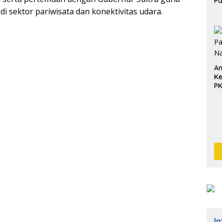
P
Pe
i sektor pariwisata dan konektivitas udara.
Pe
An
Ke
P
I