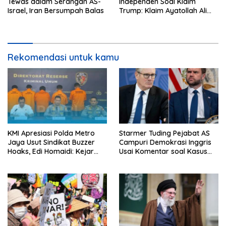
Tewas dalam Serangan AS-
Independen Soal Klaim
Israel, Iran Bersumpah Balas
Trump: Klaim Ayatollah Ali
Khamenei Tewas
Rekomendasi untuk kamu
KMI Apresiasi Polda Metro
Starmer Tuding Pejabat AS
Jaya Usut Sindikat Buzzer
Campuri Demokrasi Inggris
Hoaks, Edi Homaidi: Kejar
Usai Komentar soal Kasus
Pemesan Utama dan Aliran
Henry Nowak
Dananya!