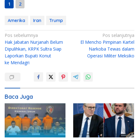
1
2
Amerika
Iran
Trump
N
Pos sebelumnya
Pos selanjutnya
Hak Jabatan Nurjanah Belum
El Mencho Pimpinan Kartel
a
Dipulihkan, KRPK Sultra Siap
Narkoba Tewas dalam
v
Laporkan Bupati Konut
Operasi Militer Meksiko
i
ke Mendagri
g
a
s
i
Baca Juga
p
o
s