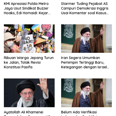
KMI Apresiasi Polda Metro
Starmer Tuding Pejabat AS
Jaya Usut Sindikat Buzzer
Campuri Demokrasi Inggris
Hoaks, Edi Homaidi: Kejar
Usai Komentar soal Kasus
Pemesan Utama dan Aliran
Henry Nowak
Dananya!
Ribuan Warga Jepang Turun
Iran Segera Umumkan
ke Jalan, Tolak Revisi
Pemimpin Tertinggi Baru,
Konstitusi Pasifis
Ketegangan dengan Israel
Semakin Memanas
Ayatollah Ali Khamenei
Belum Ada Verifikasi