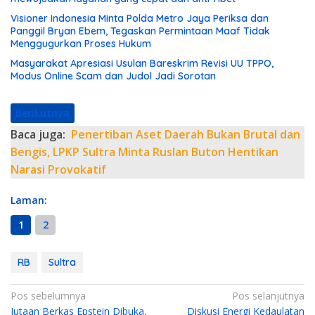
Visioner Indonesia Minta Polda Metro Jaya Periksa dan
Panggil Bryan Ebem, Tegaskan Permintaan Maaf Tidak
Menggugurkan Proses Hukum
Masyarakat Apresiasi Usulan Bareskrim Revisi UU TPPO,
Modus Online Scam dan Judol Jadi Sorotan
Berikutnya
Baca juga:
Penertiban Aset Daerah Bukan Brutal dan
Bengis, LPKP Sultra Minta Ruslan Buton Hentikan
Narasi Provokatif
Laman:
1
2
RB
Sultra
N
Pos sebelumnya
Pos selanjutnya
Jutaan Berkas Epstein Dibuka,
Diskusi Energi Kedaulatan