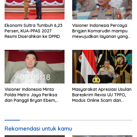
Ekonomi Sultra Tumbuh 6,23
Visioner Indonesia Percaya
Persen, KUA-PPAS 2027
Brigjen Komarudin mampu
Resmi Diserahkan ke DPRD
mewujudkan layanan yang
cepat dan anti-ribet
Visioner Indonesia Minta
Masyarakat Apresiasi Usulan
Polda Metro Jaya Periksa
Bareskrim Revisi UU TPPO,
dan Panggil Bryan Ebem,
Modus Online Scam dan
Tegaskan Permintaan Maaf
Judol Jadi Sorotan
Tidak Menggugurkan Proses
Hukum
Rekomendasi untuk kamu