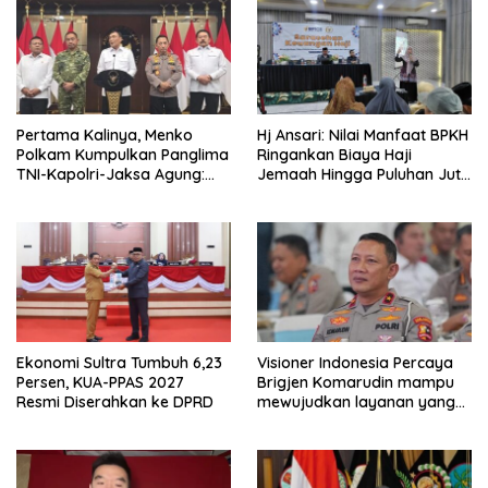
Pertama Kalinya, Menko
Hj Ansari: Nilai Manfaat BPKH
Polkam Kumpulkan Panglima
Ringankan Biaya Haji
TNI-Kapolri-Jaksa Agung:
Jemaah Hingga Puluhan Juta
Situasi Sangat Terndali
Rupiah
Ekonomi Sultra Tumbuh 6,23
Visioner Indonesia Percaya
Persen, KUA-PPAS 2027
Brigjen Komarudin mampu
Resmi Diserahkan ke DPRD
mewujudkan layanan yang
cepat dan anti-ribet