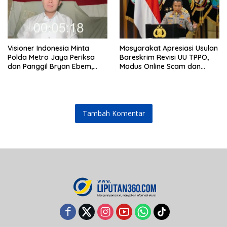
Visioner Indonesia Minta
Masyarakat Apresiasi Usulan
Polda Metro Jaya Periksa
Bareskrim Revisi UU TPPO,
dan Panggil Bryan Ebem,
Modus Online Scam dan
Tegaskan Permintaan Maaf
Judol Jadi Sorotan
Tidak Menggugurkan Proses
Hukum
Tambah Komentar