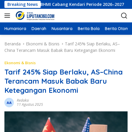
L
Eksekutif LKBHMI Cabang Kendari Periode 2026–2027
Breaking News
PT B
a
n
g
s
Humaniora
Daerah
Nusantara
Berita Bola
Berita Otomot
u
n
Beranda
Ekonomi & Bisnis
Tarif 245% Siap Berlaku, AS–
g
China Terancam Masuk Babak Baru Ketegangan Ekonomi
k
e
Ekonomi & Bisnis
k
Tarif 245% Siap Berlaku, AS–China
o
Terancam Masuk Babak Baru
n
t
Ketegangan Ekonomi
e
n
Redaksi
11 Agustus 2025