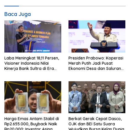
s
i
Baca Juga
p
o
s
Laba Meningkat 18,11 Persen,
Presiden Prabowo: Koperasi
Visioner Indonesia Nilai
Merah Putih Jadi Pusat
Kinerja Bank Sultra di Era
Ekonomi Desa dan Saluran
Andri Permana Semakin Solid
Utama Subsidi Rakyat
dan Kompetitif
Harga Emas Antam Stabil di
Berkat Gerak Cepat Dasco,
Rp2.655.000, Buyback Naik
OJK dan BEI Satu Suara
Rp20.000: Investor Asing
Wujudkan Bursa Kelas Dunia