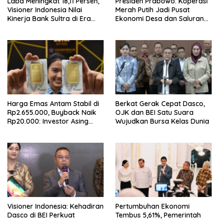
Laba Meningkat 18,11 Persen,
Presiden Prabowo: Koperasi
Visioner Indonesia Nilai
Merah Putih Jadi Pusat
Kinerja Bank Sultra di Era
Ekonomi Desa dan Saluran
Andri Permana Semakin Solid
Utama Subsidi Rakyat
dan Kompetitif
Harga Emas Antam Stabil di
Berkat Gerak Cepat Dasco,
Rp2.655.000, Buyback Naik
OJK dan BEI Satu Suara
Rp20.000: Investor Asing
Wujudkan Bursa Kelas Dunia
Borong Rp192 Miliar
Visioner Indonesia: Kehadiran
Pertumbuhan Ekonomi
Dasco di BEI Perkuat
Tembus 5,61%, Pemerintah