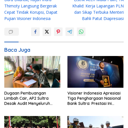
a
Thimoty Langsung Bergerak
Khalid: Kerja Lapangan PLN
v
Cepat Tindak Korupsi, Dapat
dan Sikap Terbuka Menteri
i
Pujian Visioner Indonesia
Bahli Patut Diapresiasi
g
a
s
i
Baca Juga
p
o
s
Dugaan Pembuangan
Visioner Indonesia Apresiasi
Limbah Cair, AP2 Sultra
Tiga Penghargaan Nasional
Desak Audit Menyeluruh
Bank Sultra: Prestasi Ini
Sistem IPAL RS Hermina
Bungkam Keraguan
Kendari Diusut Secara
terhadap Kepemimpinan
Hukum
Andri Permana