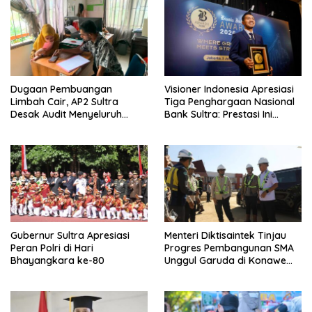
Dugaan Pembuangan
Visioner Indonesia Apresiasi
Limbah Cair, AP2 Sultra
Tiga Penghargaan Nasional
Desak Audit Menyeluruh
Bank Sultra: Prestasi Ini
Sistem IPAL RS Hermina
Bungkam Keraguan
Kendari Diusut Secara
terhadap Kepemimpinan
Hukum
Andri Permana
Gubernur Sultra Apresiasi
Menteri Diktisaintek Tinjau
Peran Polri di Hari
Progres Pembangunan SMA
Bhayangkara ke-80
Unggul Garuda di Konawe
Selatan