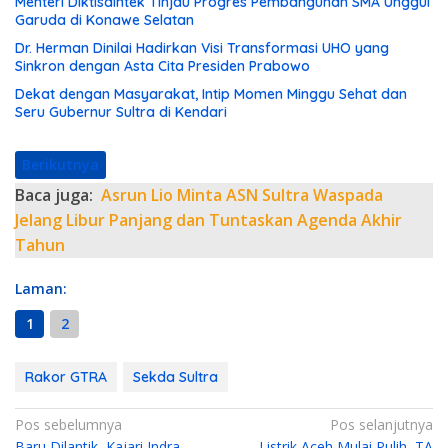
Menteri Diktisaintek Tinjau Progres Pembangunan SMA Unggul
Garuda di Konawe Selatan
Dr. Herman Dinilai Hadirkan Visi Transformasi UHO yang
Sinkron dengan Asta Cita Presiden Prabowo
Dekat dengan Masyarakat, Intip Momen Minggu Sehat dan
Seru Gubernur Sultra di Kendari
Berikutnya
Baca juga:
Asrun Lio Minta ASN Sultra Waspada
Jelang Libur Panjang dan Tuntaskan Agenda Akhir
Tahun
Laman:
1
2
Rakor GTRA
Sekda Sultra
N
Pos sebelumnya
Pos selanjutnya
Baru Dilantik, Kajari Indra
Listrik Aceh Mulai Pulih, TA