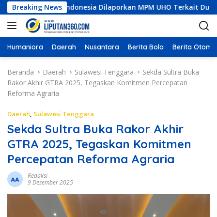
L
Konstruksi Indonesia Dilaporkan MPM UHO Terkait Dugaan Korup
Breaking News
a
n
g
s
Humaniora
Daerah
Nusantara
Berita Bola
Berita Otomot
u
n
Beranda
Daerah
Sulawesi Tenggara
Sekda Sultra Buka
g
Rakor Akhir GTRA 2025, Tegaskan Komitmen Percepatan
k
Reforma Agraria
e
k
Daerah
,
Sulawesi Tenggara
o
Sekda Sultra Buka Rakor Akhir
n
GTRA 2025, Tegaskan Komitmen
t
e
Percepatan Reforma Agraria
n
Redaksi
9 Desember 2025