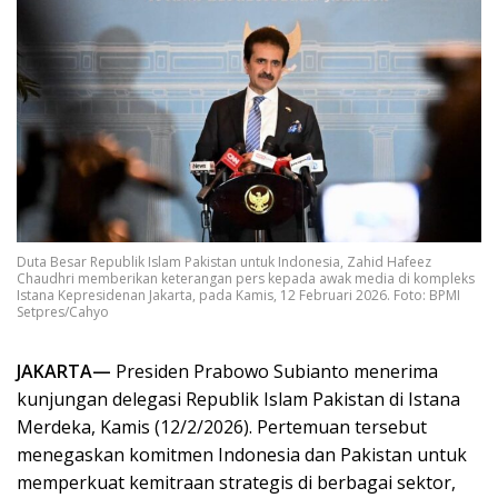
Duta Besar Republik Islam Pakistan untuk Indonesia, Zahid Hafeez
Chaudhri memberikan keterangan pers kepada awak media di kompleks
Istana Kepresidenan Jakarta, pada Kamis, 12 Februari 2026. Foto: BPMI
Setpres/Cahyo
JAKARTA—
Presiden Prabowo Subianto menerima
kunjungan delegasi Republik Islam Pakistan di Istana
Merdeka, Kamis (12/2/2026). Pertemuan tersebut
menegaskan komitmen Indonesia dan Pakistan untuk
memperkuat kemitraan strategis di berbagai sektor,