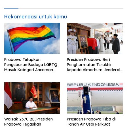
Udara Nasional
Rekomendasi untuk kamu
Prabowo Tetapkan
Presiden Prabowo Beri
Penyebaran Budaya LGBTQ
Penghormatan Terakhir
Masuk Kategori Ancaman
kepada Almarhum Jenderal
Nonmiliter
TNI (Purn) Ryamizard
Ryacudu
Waisak 2570 BE, Presiden
Presiden Prabowo Tiba di
Prabowo Tegaskan
Tanah Air Usai Perkuat