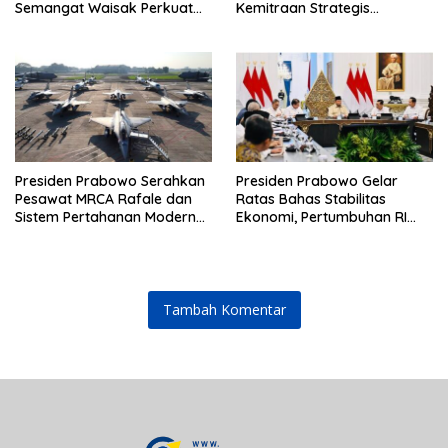
Semangat Waisak Perkuat
Kemitraan Strategis
Persaudaraan dan
Indonesia–Prancis
Persatuan Bangsa
Presiden Prabowo Serahkan
Presiden Prabowo Gelar
Pesawat MRCA Rafale dan
Ratas Bahas Stabilitas
Sistem Pertahanan Modern
Ekonomi, Pertumbuhan RI
untuk Perkuat Pertahanan
Salah Satu Tertinggi di G20
Udara Nasional
Tambah Komentar