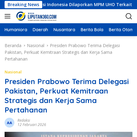
L
 Konstruksi Indonesia Dilaporkan MPM UHO Terkait Dugaan Koru
Breaking News
a
n
g
s
Humaniora
Daerah
Nusantara
Berita Bola
Berita Otomot
u
n
Beranda
Nasional
Presiden Prabowo Terima Delegasi
g
Pakistan, Perkuat Kemitraan Strategis dan Kerja Sama
k
Pertahanan
e
k
Nasional
o
Presiden Prabowo Terima Delegasi
n
Pakistan, Perkuat Kemitraan
t
e
Strategis dan Kerja Sama
n
Pertahanan
Redaksi
12 Februari 2026