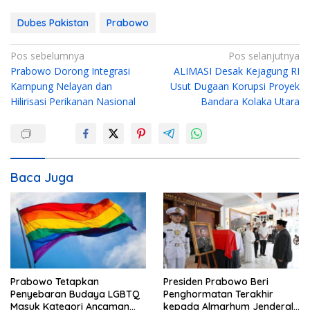
Dubes Pakistan
Prabowo
N
Pos sebelumnya
Pos selanjutnya
Prabowo Dorong Integrasi
ALIMASI Desak Kejagung RI
a
Kampung Nelayan dan
Usut Dugaan Korupsi Proyek
v
Hilirisasi Perikanan Nasional
Bandara Kolaka Utara
i
g
a
s
Baca Juga
i
p
o
s
Prabowo Tetapkan
Presiden Prabowo Beri
Penyebaran Budaya LGBTQ
Penghormatan Terakhir
Masuk Kategori Ancaman
kepada Almarhum Jenderal