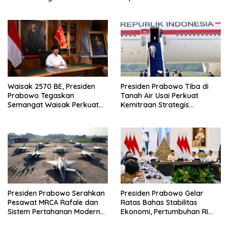
Nonmiliter
TNI (Purn) Ryamizard
Ryacudu
Waisak 2570 BE, Presiden
Presiden Prabowo Tiba di
Prabowo Tegaskan
Tanah Air Usai Perkuat
Semangat Waisak Perkuat
Kemitraan Strategis
Persaudaraan dan
Indonesia–Prancis
Persatuan Bangsa
Presiden Prabowo Serahkan
Presiden Prabowo Gelar
Pesawat MRCA Rafale dan
Ratas Bahas Stabilitas
Sistem Pertahanan Modern
Ekonomi, Pertumbuhan RI
untuk Perkuat Pertahanan
Salah Satu Tertinggi di G20