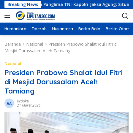
L
Kumpulkan Panglima TNI-Kapolri-Jaksa Agung: Situasi Sangat 
Breaking News
a
n
g
s
Humaniora
Daerah
Nusantara
Berita Bola
Berita Otomot
u
n
Beranda
Nasional
Presiden Prabowo Shalat Idul Fitri di
g
Mesjid Darussalam Aceh Tamiang
k
e
Nasional
k
Presiden Prabowo Shalat Idul Fitri
o
di Mesjid Darussalam Aceh
n
t
Tamiang
e
n
Redaksi
21 Maret 2026