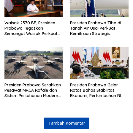
Waisak 2570 BE, Presiden
Presiden Prabowo Tiba di
Prabowo Tegaskan
Tanah Air Usai Perkuat
Semangat Waisak Perkuat
Kemitraan Strategis
Persaudaraan dan
Indonesia–Prancis
Persatuan Bangsa
Presiden Prabowo Serahkan
Presiden Prabowo Gelar
Pesawat MRCA Rafale dan
Ratas Bahas Stabilitas
Sistem Pertahanan Modern
Ekonomi, Pertumbuhan RI
untuk Perkuat Pertahanan
Salah Satu Tertinggi di G20
Udara Nasional
Tambah Komentar