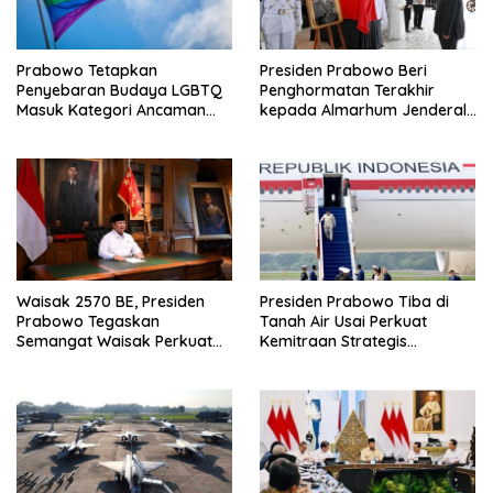
s
Prabowo Tetapkan
Presiden Prabowo Beri
Penyebaran Budaya LGBTQ
Penghormatan Terakhir
Masuk Kategori Ancaman
kepada Almarhum Jenderal
Nonmiliter
TNI (Purn) Ryamizard
Ryacudu
Waisak 2570 BE, Presiden
Presiden Prabowo Tiba di
Prabowo Tegaskan
Tanah Air Usai Perkuat
Semangat Waisak Perkuat
Kemitraan Strategis
Persaudaraan dan
Indonesia–Prancis
Persatuan Bangsa