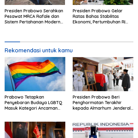
Presiden Prabowo Serahkan
Presiden Prabowo Gelar
Pesawat MRCA Rafale dan
Ratas Bahas Stabilitas
Sistem Pertahanan Modern
Ekonomi, Pertumbuhan RI
untuk Perkuat Pertahanan
Salah Satu Tertinggi di G20
Udara Nasional
Rekomendasi untuk kamu
Prabowo Tetapkan
Presiden Prabowo Beri
Penyebaran Budaya LGBTQ
Penghormatan Terakhir
Masuk Kategori Ancaman
kepada Almarhum Jenderal
Nonmiliter
TNI (Purn) Ryamizard
Ryacudu