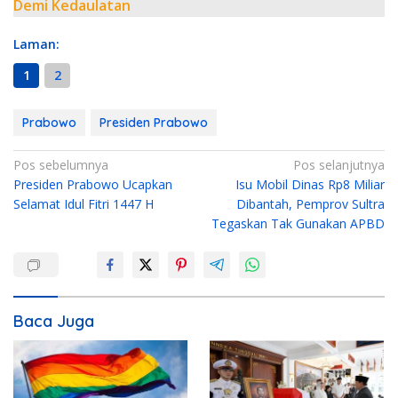
Demi Kedaulatan
Laman:
1
2
Prabowo
Presiden Prabowo
N
Pos sebelumnya
Pos selanjutnya
Presiden Prabowo Ucapkan
Isu Mobil Dinas Rp8 Miliar
a
Selamat Idul Fitri 1447 H
Dibantah, Pemprov Sultra
v
Tegaskan Tak Gunakan APBD
i
g
a
s
Baca Juga
i
p
o