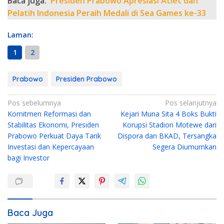
Baca juga:
Presiden Prabowo Apresiasi Atlet dan
Pelatih Indonesia Peraih Medali di Sea Games ke-33
Laman:
1
2
Prabowo
Presiden Prabowo
N
Pos sebelumnya
Pos selanjutnya
Komitmen Reformasi dan
Kejari Muna Sita 4 Boks Bukti
a
Stabilitas Ekonomi, Presiden
Korupsi Stadion Motewe dari
v
Prabowo Perkuat Daya Tarik
Dispora dan BKAD, Tersangka
i
Investasi dan Kepercayaan
Segera Diumumkan
g
bagi Investor
a
s
i
Baca Juga
p