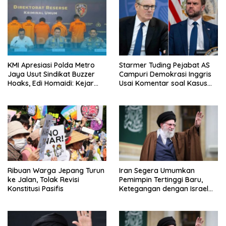
o
s
KMI Apresiasi Polda Metro
Starmer Tuding Pejabat AS
Jaya Usut Sindikat Buzzer
Campuri Demokrasi Inggris
Hoaks, Edi Homaidi: Kejar
Usai Komentar soal Kasus
Pemesan Utama dan Aliran
Henry Nowak
Dananya!
Ribuan Warga Jepang Turun
Iran Segera Umumkan
ke Jalan, Tolak Revisi
Pemimpin Tertinggi Baru,
Konstitusi Pasifis
Ketegangan dengan Israel
Semakin Memanas