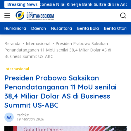
L
isioner Indonesia Nilai Kinerja Bank Sultra di Era Andri Perma
Breaking News
a
n
g
s
Humaniora
Daerah
Nusantara
Berita Bola
Berita Otomot
u
n
Beranda
Internasional
Presiden Prabowo Saksikan
g
Penandatanganan 11 MoU senilai 38,4 Miliar Dolar AS di
k
Business Summit US-ABC
e
k
Internasional
o
Presiden Prabowo Saksikan
n
Penandatanganan 11 MoU senilai
t
e
38,4 Miliar Dolar AS di Business
n
Summit US-ABC
Redaksi
19 Februari 2026