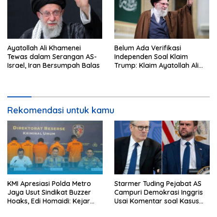
Ayatollah Ali Khamenei
Belum Ada Verifikasi
Tewas dalam Serangan AS-
Independen Soal Klaim
Israel, Iran Bersumpah Balas
Trump: Klaim Ayatollah Ali
Khamenei Tewas
Rekomendasi untuk kamu
KMI Apresiasi Polda Metro
Starmer Tuding Pejabat AS
Jaya Usut Sindikat Buzzer
Campuri Demokrasi Inggris
Hoaks, Edi Homaidi: Kejar
Usai Komentar soal Kasus
Pemesan Utama dan Aliran
Henry Nowak