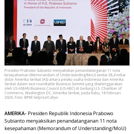
Presiden Prabowo Subianto menyaksikan penandatanganan 11 nota
kesepahaman (Memorandum of Understanding/MoU) senilai 38,4 miliar
dolar Amerika Serikat (AS) antara pelaku usaha Indonesia dan Amerika
Serikat dalam sesi roundtable Business Summit yang diselenggarakan
oleh US-ASEAN Business Council (US-ABC) di Gedung U.S. Chamber of
Commerce, Washington DC, Amerika Serikat, pada Rabu, 18 Februari
2026. Foto: BPMI Setpres/Cahyo
AMERIKA-
Presiden Republik Indonesia Prabowo
Subianto menyaksikan penandatanganan 11 nota
kesepahaman (Memorandum of Understanding/MoU)