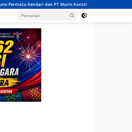
Murni Konstruksi Indonesia Dilaporkan MPM UHO Terkait Dugaa