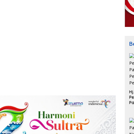
Be
Hj
Pe
P
Pe
Pe