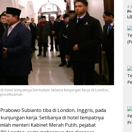
4 J
P
LG
 di hotel tempatnya bermalam selama kunjungan kerja di London,
Setpres/Rusman
 Prabowo Subianto tiba di London, Inggris, pada
 kunjungan kerja. Setibanya di hotel tempatnya
mlah menteri Kabinet Merah Putih, pejabat