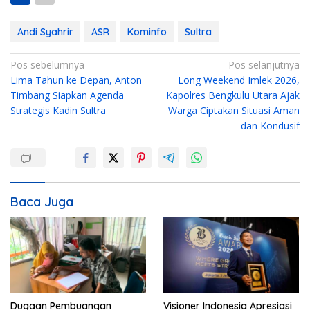
Andi Syahrir
ASR
Kominfo
Sultra
N
Pos sebelumnya
Pos selanjutnya
Lima Tahun ke Depan, Anton
Long Weekend Imlek 2026,
a
Timbang Siapkan Agenda
Kapolres Bengkulu Utara Ajak
v
Strategis Kadin Sultra
Warga Ciptakan Situasi Aman
i
dan Kondusif
g
a
s
i
Baca Juga
p
o
s
Dugaan Pembuangan
Visioner Indonesia Apresiasi