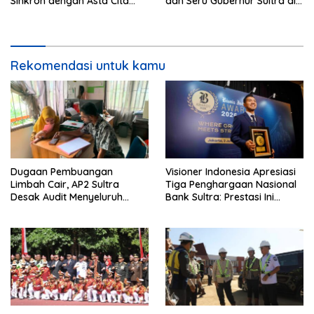
Sinkron dengan Asta Cita
dan Seru Gubernur Sultra di
Presiden Prabowo
Kendari
Rekomendasi untuk kamu
Dugaan Pembuangan
Visioner Indonesia Apresiasi
Limbah Cair, AP2 Sultra
Tiga Penghargaan Nasional
Desak Audit Menyeluruh
Bank Sultra: Prestasi Ini
Sistem IPAL RS Hermina
Bungkam Keraguan
Kendari Diusut Secara
terhadap Kepemimpinan
Hukum
Andri Permana