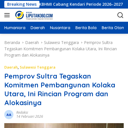
L
Eksekutif LKBHMI Cabang Kendari Periode 2026–2027
Breaking News
PT 
a
n
g
s
Humaniora
Daerah
Nusantara
Berita Bola
Berita Otomot
u
n
Beranda
Daerah
Sulawesi Tenggara
Pemprov Sultra
g
Tegaskan Komitmen Pembangunan Kolaka Utara, Ini Rincian
k
Program dan Alokasinya
e
k
Daerah
,
Sulawesi Tenggara
o
Pemprov Sultra Tegaskan
n
Komitmen Pembangunan Kolaka
t
e
Utara, Ini Rincian Program dan
n
Alokasinya
Redaksi
14 Februari 2026