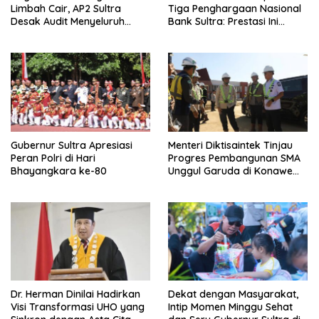
Limbah Cair, AP2 Sultra
Tiga Penghargaan Nasional
Desak Audit Menyeluruh
Bank Sultra: Prestasi Ini
Sistem IPAL RS Hermina
Bungkam Keraguan
Kendari Diusut Secara
terhadap Kepemimpinan
Hukum
Andri Permana
Gubernur Sultra Apresiasi
Menteri Diktisaintek Tinjau
Peran Polri di Hari
Progres Pembangunan SMA
Bhayangkara ke-80
Unggul Garuda di Konawe
Selatan
Dr. Herman Dinilai Hadirkan
Dekat dengan Masyarakat,
Visi Transformasi UHO yang
Intip Momen Minggu Sehat