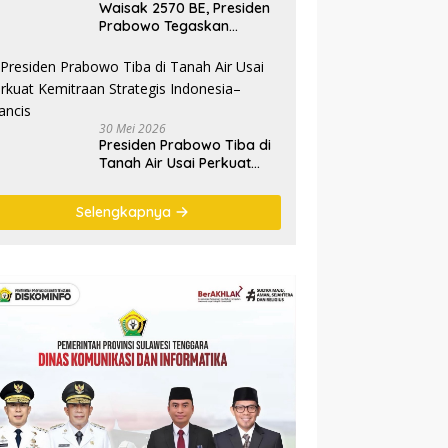
Waisak 2570 BE, Presiden
Prabowo Tegaskan
Semangat Waisak Perkuat
Persaudaraan dan
Persatuan Bangsa
30 Mei 2026
Presiden Prabowo Tiba di
Tanah Air Usai Perkuat
Kemitraan Strategis
Indonesia–Prancis
Selengkapnya