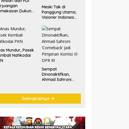
. Ansari dan PDI
rjuangan
Meski Tak di
amekasan Dukung
Panggung Utama,
lestarian Tradisi
Visioner Indonesi
tik Laut
Nilai Tariala Tetap
Jadi Perhatian
Publik di Rakerwil
NasDem
as Mundur, Pasek
mbali Nahkodai
KN
Sempat
Dinonaktifkan,
Ahmad Sahroni
‘Comeback’ Jadi
Pimpinan Komisi III
DPR RI
Selengkapnya