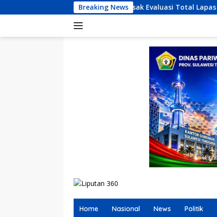
Langsung
TRA Desak Evaluasi Total Lapas Kendari, Siap Gelar Aksi di Kan
Breaking News
ke
konten
Home
Nasional
News
Politik