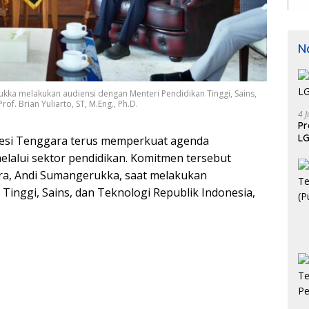
N
kka melakukan audiensi dengan Menteri Pendidikan Tinggi, Sains,
of. Brian Yuliarto, ST, M.Eng., Ph.D.
4 J
P
LG
wesi Tenggara terus memperkuat agenda
alui sektor pendidikan. Komitmen tersebut
ra, Andi Sumangerukka, saat melakukan
inggi, Sains, dan Teknologi Republik Indonesia,