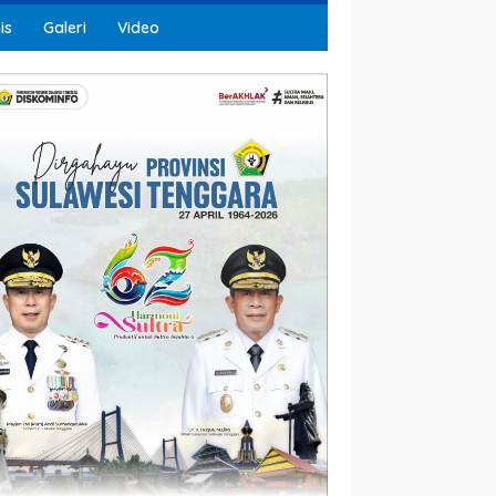
is
Galeri
Video