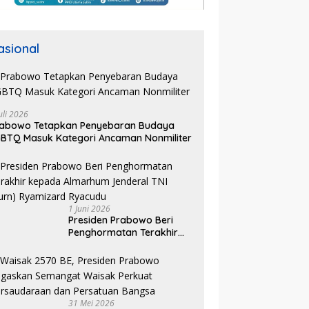
asional
uli 2026
rabowo Tetapkan Penyebaran Budaya
BTQ Masuk Kategori Ancaman Nonmiliter
1 Juni 2026
Presiden Prabowo Beri
Penghormatan Terakhir
kepada Almarhum
Jenderal TNI (Purn)
Ryamizard Ryacudu
31 Mei 2026