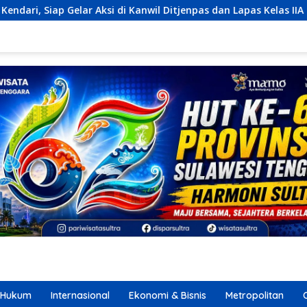
wil Ditjenpas dan Lapas Kelas IIA
Arinta Nilai Famtrip 
Hukum
Internasional
Ekonomi & Bisnis
Metropolitan