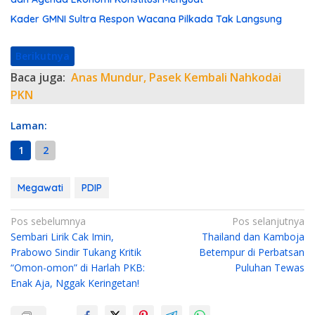
Kader GMNI Sultra Respon Wacana Pilkada Tak Langsung
Berikutnya
Baca juga:
Anas Mundur, Pasek Kembali Nahkodai
PKN
Laman:
1
2
Megawati
PDIP
N
Pos sebelumnya
Pos selanjutnya
Sembari Lirik Cak Imin,
Thailand dan Kamboja
a
Prabowo Sindir Tukang Kritik
Betempur di Perbatsan
v
“Omon-omon” di Harlah PKB:
Puluhan Tewas
i
Enak Aja, Nggak Keringetan!
g