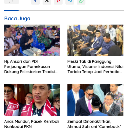
a
s
i
Baca Juga
p
o
s
Hj. Ansari dan PDI
Meski Tak di Panggung
Perjuangan Pamekasan
Utama, Visioner Indonesi Nilai
Dukung Pelestarian Tradisi
Tariala Tetap Jadi Perhatian
Petik Laut
Publik di Rakerwil NasDem
Anas Mundur, Pasek Kembali
Sempat Dinonaktifkan,
Nahkodai PKN
Ahmad Sahroni ‘Comeback’