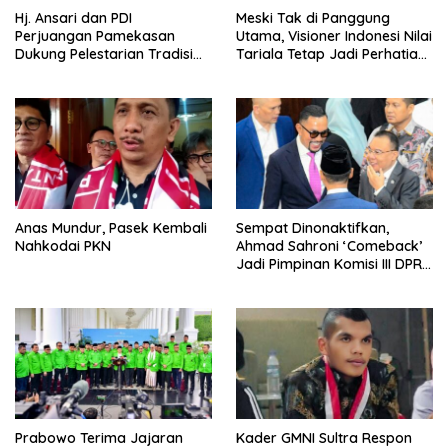
Hj. Ansari dan PDI
Meski Tak di Panggung
Perjuangan Pamekasan
Utama, Visioner Indonesi Nilai
Dukung Pelestarian Tradisi
Tariala Tetap Jadi Perhatian
Petik Laut
Publik di Rakerwil NasDem
Anas Mundur, Pasek Kembali
Sempat Dinonaktifkan,
Nahkodai PKN
Ahmad Sahroni ‘Comeback’
Jadi Pimpinan Komisi III DPR
RI
Prabowo Terima Jajaran
Kader GMNI Sultra Respon