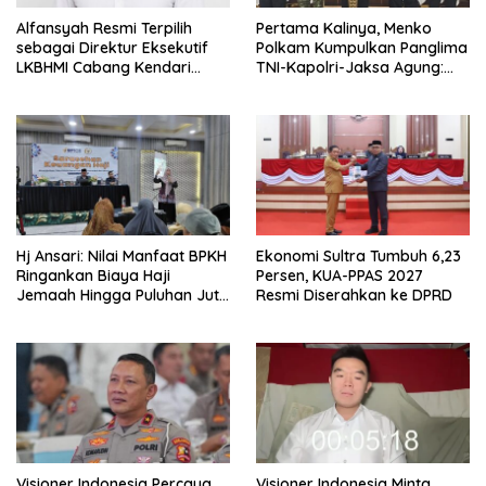
Alfansyah Resmi Terpilih
Pertama Kalinya, Menko
sebagai Direktur Eksekutif
Polkam Kumpulkan Panglima
LKBHMI Cabang Kendari
TNI-Kapolri-Jaksa Agung:
Periode 2026–2027
Situasi Sangat Terndali
Hj Ansari: Nilai Manfaat BPKH
Ekonomi Sultra Tumbuh 6,23
Ringankan Biaya Haji
Persen, KUA-PPAS 2027
Jemaah Hingga Puluhan Juta
Resmi Diserahkan ke DPRD
Rupiah
Visioner Indonesia Percaya
Visioner Indonesia Minta