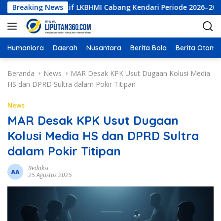
L
rektur Eksekutif LKBHMI Cabang Kendari Periode 2026–2027
Breaking News
a
n
g
s
Humaniora
Daerah
Nusantara
Berita Bola
Berita Otomot
u
n
Beranda
News
MAR Desak KPK Usut Dugaan Kolusi Media
g
HS dan DPRD Sultra dalam Pokir Titipan
k
e
News
k
MAR Desak KPK Usut Dugaan
o
Kolusi Media HS dan DPRD Sultra
n
t
dalam Pokir Titipan
e
n
Redaksi
25 Agustus 2025