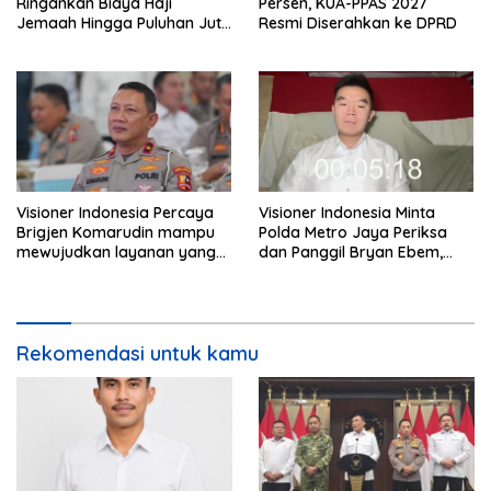
Ringankan Biaya Haji
Persen, KUA-PPAS 2027
Jemaah Hingga Puluhan Juta
Resmi Diserahkan ke DPRD
Rupiah
Visioner Indonesia Percaya
Visioner Indonesia Minta
Brigjen Komarudin mampu
Polda Metro Jaya Periksa
mewujudkan layanan yang
dan Panggil Bryan Ebem,
cepat dan anti-ribet
Tegaskan Permintaan Maaf
Tidak Menggugurkan Proses
Hukum
Rekomendasi untuk kamu