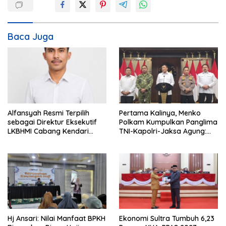
a
s
i
Baca Juga
p
o
s
Alfansyah Resmi Terpilih
Pertama Kalinya, Menko
sebagai Direktur Eksekutif
Polkam Kumpulkan Panglima
LKBHMI Cabang Kendari
TNI-Kapolri-Jaksa Agung:
Periode 2026–2027
Situasi Sangat Terndali
Hj Ansari: Nilai Manfaat BPKH
Ekonomi Sultra Tumbuh 6,23