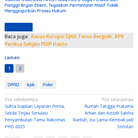
Panggil Bryan Ebem, Tegaskan Permintaan Maaf Tidak
Menggugurkan Proses Hukum
Berikutnya
Baca juga:
Kasus Korupsi DJKA Terus Bergulir, KPK
Periksa Sekjen PDIP Hasto
Laman:
1
2
DPRD
kpk
Pokir
N
Pos sebelumnya
Pos selanjutnya
Sultra Siapkan Layanan Prima,
Rumah Tangga Pratama
a
Sekda Tinjau Simulasi
Arhan dan Azizah Salsha
v
Penyambutan Tamu Rakornas
Runtuh, Isu Lama Kembali Jadi
i
PHD 2025
Sorotan
g