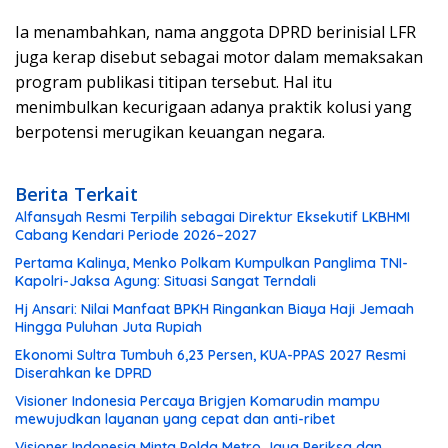
Ia menambahkan, nama anggota DPRD berinisial LFR
juga kerap disebut sebagai motor dalam memaksakan
program publikasi titipan tersebut. Hal itu
menimbulkan kecurigaan adanya praktik kolusi yang
berpotensi merugikan keuangan negara.
Berita Terkait
Alfansyah Resmi Terpilih sebagai Direktur Eksekutif LKBHMI
Cabang Kendari Periode 2026–2027
Pertama Kalinya, Menko Polkam Kumpulkan Panglima TNI-
Kapolri-Jaksa Agung: Situasi Sangat Terndali
Hj Ansari: Nilai Manfaat BPKH Ringankan Biaya Haji Jemaah
Hingga Puluhan Juta Rupiah
Ekonomi Sultra Tumbuh 6,23 Persen, KUA-PPAS 2027 Resmi
Diserahkan ke DPRD
Visioner Indonesia Percaya Brigjen Komarudin mampu
mewujudkan layanan yang cepat dan anti-ribet
Visioner Indonesia Minta Polda Metro Jaya Periksa dan