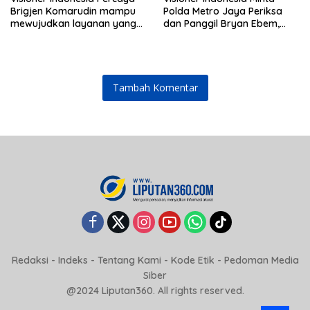
Brigjen Komarudin mampu
Polda Metro Jaya Periksa
mewujudkan layanan yang
dan Panggil Bryan Ebem,
cepat dan anti-ribet
Tegaskan Permintaan Maaf
Tidak Menggugurkan Proses
Hukum
Tambah Komentar
Redaksi
-
Indeks
-
Tentang Kami
-
Kode Etik
-
Pedoman Media
Siber
@2024 Liputan360. All rights reserved.