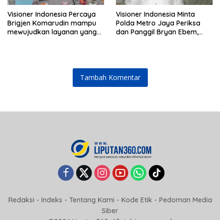
Visioner Indonesia Percaya
Visioner Indonesia Minta
Brigjen Komarudin mampu
Polda Metro Jaya Periksa
mewujudkan layanan yang
dan Panggil Bryan Ebem,
cepat dan anti-ribet
Tegaskan Permintaan Maaf
Tidak Menggugurkan Proses
Hukum
Tambah Komentar
Redaksi
-
Indeks
-
Tentang Kami
-
Kode Etik
-
Pedoman Media
Siber