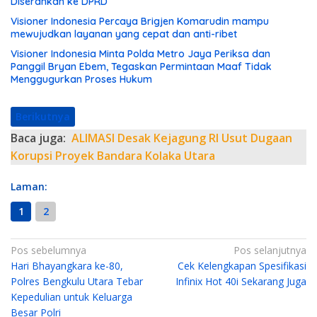
Diserahkan ke DPRD
Visioner Indonesia Percaya Brigjen Komarudin mampu
mewujudkan layanan yang cepat dan anti-ribet
Visioner Indonesia Minta Polda Metro Jaya Periksa dan
Panggil Bryan Ebem, Tegaskan Permintaan Maaf Tidak
Menggugurkan Proses Hukum
Berikutnya
Baca juga:
ALIMASI Desak Kejagung RI Usut Dugaan
Korupsi Proyek Bandara Kolaka Utara
Laman:
1
2
N
Pos sebelumnya
Pos selanjutnya
Hari Bhayangkara ke-80,
Cek Kelengkapan Spesifikasi
a
Polres Bengkulu Utara Tebar
Infinix Hot 40i Sekarang Juga
v
Kepedulian untuk Keluarga
i
Besar Polri