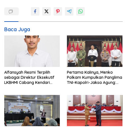
g
a
s
i
Baca Juga
p
o
s
Alfansyah Resmi Terpilih
Pertama Kalinya, Menko
sebagai Direktur Eksekutif
Polkam Kumpulkan Panglima
LKBHMI Cabang Kendari
TNI-Kapolri-Jaksa Agung:
Periode 2026–2027
Situasi Sangat Terndali