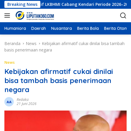
L
tur Eksekutif LKBHMI Cabang Kendari Periode 2026–2027
Breaking News
a
n
g
s
Humaniora
Daerah
Nusantara
Berita Bola
Berita Otomot
u
n
Beranda
News
Kebijakan afirmatif cukai dinilai bisa tambah
g
basis penerimaan negara
k
e
News
k
Kebijakan afirmatif cukai dinilai
o
bisa tambah basis penerimaan
n
t
negara
e
n
Redaksi
21 Juni 2026