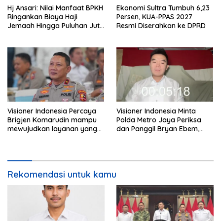
Hj Ansari: Nilai Manfaat BPKH
Ekonomi Sultra Tumbuh 6,23
Ringankan Biaya Haji
Persen, KUA-PPAS 2027
Jemaah Hingga Puluhan Juta
Resmi Diserahkan ke DPRD
Rupiah
Visioner Indonesia Percaya
Visioner Indonesia Minta
Brigjen Komarudin mampu
Polda Metro Jaya Periksa
mewujudkan layanan yang
dan Panggil Bryan Ebem,
cepat dan anti-ribet
Tegaskan Permintaan Maaf
Tidak Menggugurkan Proses
Hukum
Rekomendasi untuk kamu