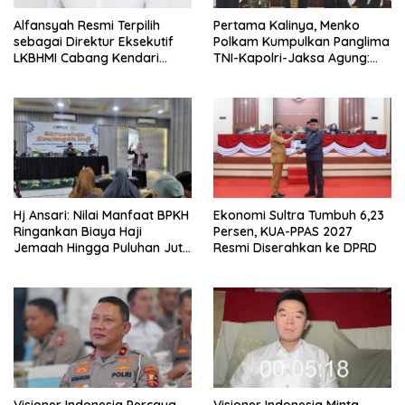
Alfansyah Resmi Terpilih
Pertama Kalinya, Menko
sebagai Direktur Eksekutif
Polkam Kumpulkan Panglima
LKBHMI Cabang Kendari
TNI-Kapolri-Jaksa Agung:
Periode 2026–2027
Situasi Sangat Terndali
Hj Ansari: Nilai Manfaat BPKH
Ekonomi Sultra Tumbuh 6,23
Ringankan Biaya Haji
Persen, KUA-PPAS 2027
Jemaah Hingga Puluhan Juta
Resmi Diserahkan ke DPRD
Rupiah
Visioner Indonesia Percaya
Visioner Indonesia Minta