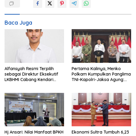
g
a
s
Baca Juga
i
p
o
s
Alfansyah Resmi Terpilih
Pertama Kalinya, Menko
sebagai Direktur Eksekutif
Polkam Kumpulkan Panglima
LKBHMI Cabang Kendari
TNI-Kapolri-Jaksa Agung:
Periode 2026–2027
Situasi Sangat Terndali
Hj Ansari: Nilai Manfaat BPKH
Ekonomi Sultra Tumbuh 6,23