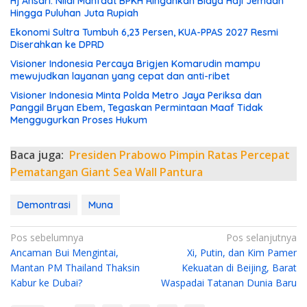
Hj Ansari: Nilai Manfaat BPKH Ringankan Biaya Haji Jemaah
Hingga Puluhan Juta Rupiah
Ekonomi Sultra Tumbuh 6,23 Persen, KUA-PPAS 2027 Resmi
Diserahkan ke DPRD
Visioner Indonesia Percaya Brigjen Komarudin mampu
mewujudkan layanan yang cepat dan anti-ribet
Visioner Indonesia Minta Polda Metro Jaya Periksa dan
Panggil Bryan Ebem, Tegaskan Permintaan Maaf Tidak
Menggugurkan Proses Hukum
Baca juga:
Presiden Prabowo Pimpin Ratas Percepat
Pematangan Giant Sea Wall Pantura
Demontrasi
Muna
N
Pos sebelumnya
Pos selanjutnya
Ancaman Bui Mengintai,
Xi, Putin, dan Kim Pamer
a
Mantan PM Thailand Thaksin
Kekuatan di Beijing, Barat
v
Kabur ke Dubai?
Waspadai Tatanan Dunia Baru
i