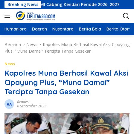
L
kutif LKBHMI Cabang Kendari Periode 2026–2027
Breaking News
PT Bumi
a
n
g
s
Humaniora
Daerah
Nusantara
Berita Bola
Berita Otomot
u
n
Beranda
News
‎Kapolres Muna Berhasil Kawal Aksi Cipayung
g
Plus, “Muna Damai” Tercipta Tanpa Gesekan
k
e
News
k
‎Kapolres Muna Berhasil Kawal Aksi
o
Cipayung Plus, “Muna Damai”
n
t
Tercipta Tanpa Gesekan
e
n
Redaksi
6 September 2025