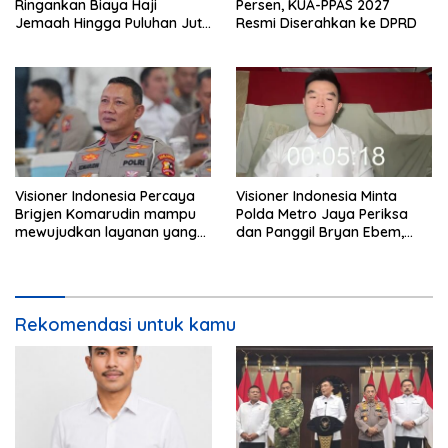
Ringankan Biaya Haji
Persen, KUA-PPAS 2027
Jemaah Hingga Puluhan Juta
Resmi Diserahkan ke DPRD
Rupiah
Visioner Indonesia Percaya
Visioner Indonesia Minta
Brigjen Komarudin mampu
Polda Metro Jaya Periksa
mewujudkan layanan yang
dan Panggil Bryan Ebem,
cepat dan anti-ribet
Tegaskan Permintaan Maaf
Tidak Menggugurkan Proses
Hukum
Rekomendasi untuk kamu