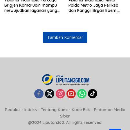
Brigjen Komarudin mampu
Polda Metro Jaya Periksa
mewujudkan layanan yang
dan Panggil Bryan Ebem,
cepat dan anti-ribet
Tegaskan Permintaan Maaf
Tidak Menggugurkan Proses
Hukum
Tambah Komentar
Redaksi
-
Indeks
-
Tentang Kami
-
Kode Etik
-
Pedoman Media
Siber
@2024 Liputan360. All rights reserved.