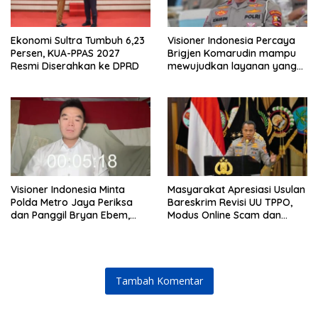
Ekonomi Sultra Tumbuh 6,23
Visioner Indonesia Percaya
Persen, KUA-PPAS 2027
Brigjen Komarudin mampu
Resmi Diserahkan ke DPRD
mewujudkan layanan yang
cepat dan anti-ribet
Visioner Indonesia Minta
Masyarakat Apresiasi Usulan
Polda Metro Jaya Periksa
Bareskrim Revisi UU TPPO,
dan Panggil Bryan Ebem,
Modus Online Scam dan
Tegaskan Permintaan Maaf
Judol Jadi Sorotan
Tidak Menggugurkan Proses
Hukum
Tambah Komentar