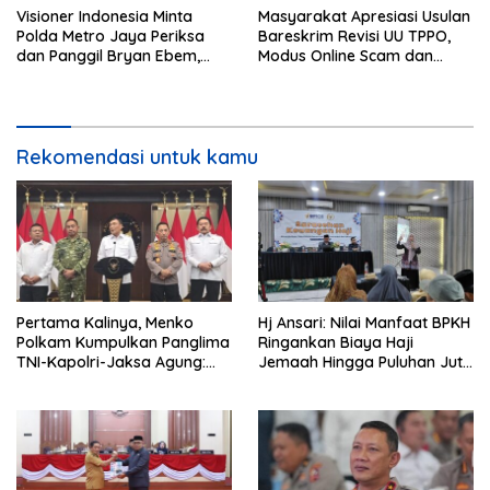
Visioner Indonesia Minta
Masyarakat Apresiasi Usulan
Polda Metro Jaya Periksa
Bareskrim Revisi UU TPPO,
dan Panggil Bryan Ebem,
Modus Online Scam dan
Tegaskan Permintaan Maaf
Judol Jadi Sorotan
Tidak Menggugurkan Proses
Hukum
Rekomendasi untuk kamu
Pertama Kalinya, Menko
Hj Ansari: Nilai Manfaat BPKH
Polkam Kumpulkan Panglima
Ringankan Biaya Haji
TNI-Kapolri-Jaksa Agung:
Jemaah Hingga Puluhan Juta
Situasi Sangat Terndali
Rupiah