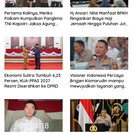
Pertama Kalinya, Menko
Hj Ansari: Nilai Manfaat BPKH
Polkam Kumpulkan Panglima
Ringankan Biaya Haji
TNI-Kapolri-Jaksa Agung:
Jemaah Hingga Puluhan Juta
Situasi Sangat Terndali
Rupiah
Ekonomi Sultra Tumbuh 6,23
Visioner Indonesia Percaya
Persen, KUA-PPAS 2027
Brigjen Komarudin mampu
Resmi Diserahkan ke DPRD
mewujudkan layanan yang
cepat dan anti-ribet