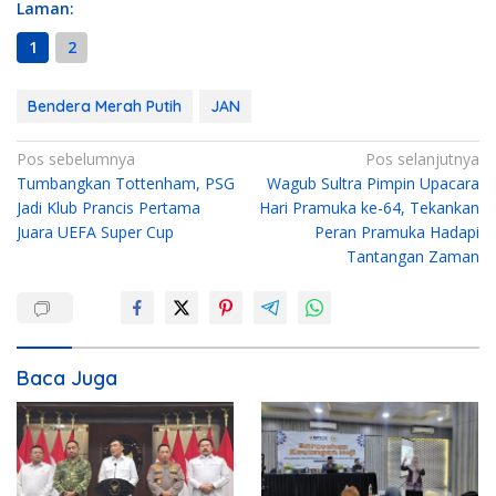
Laman:
1
2
Bendera Merah Putih
JAN
N
Pos sebelumnya
Pos selanjutnya
Tumbangkan Tottenham, PSG
Wagub Sultra Pimpin Upacara
a
Jadi Klub Prancis Pertama
Hari Pramuka ke-64, Tekankan
v
Juara UEFA Super Cup
Peran Pramuka Hadapi
i
Tantangan Zaman
g
a
s
i
Baca Juga
p
o
s