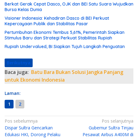
Berkat Gerak Cepat Dasco, OJK dan BEI Satu Suara Wujudkan
Bursa Kelas Dunia
Visioner Indonesia: Kehadiran Dasco di BEI Perkuat
Kepercayaan Publik dan Stabilitas Pasar
Pertumbuhan Ekonomi Tembus 5,61%, Pemerintah Siapkan
Stimulus Baru dan Strategi Perkuat Stabilitas Rupiah
Rupiah Undervalued, BI Siapkan Tujuh Langkah Penguatan
Berikutnya
Baca juga:
Batu Bara Bukan Solusi Jangka Panjang
untuk Ekonomi Indonesia
Laman:
1
2
N
Pos sebelumnya
Pos selanjutnya
Dispar Sultra Gencarkan
Gubernur Sultra Tinjau
a
Edukasi HKI, Dorong Pelaku
Pesawat Airbus A400M di