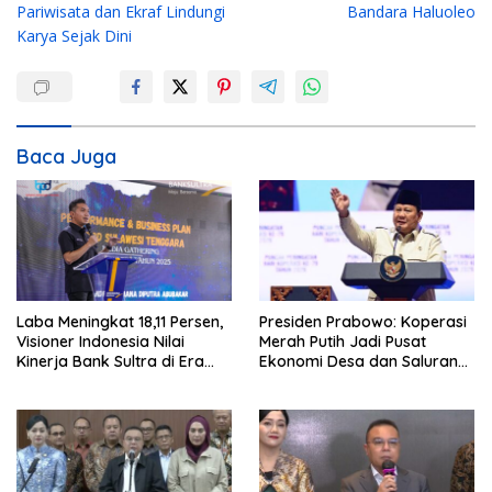
v
Pariwisata dan Ekraf Lindungi
Bandara Haluoleo
i
Karya Sejak Dini
g
a
s
i
Baca Juga
p
o
s
Laba Meningkat 18,11 Persen,
Presiden Prabowo: Koperasi
Visioner Indonesia Nilai
Merah Putih Jadi Pusat
Kinerja Bank Sultra di Era
Ekonomi Desa dan Saluran
Andri Permana Semakin Solid
Utama Subsidi Rakyat
dan Kompetitif