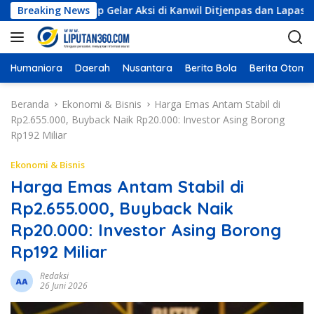
L
dari, Siap Gelar Aksi di Kanwil Ditjenpas dan Lapas Kelas IIA
Breaking News
a
n
g
s
Humaniora
Daerah
Nusantara
Berita Bola
Berita Otomot
u
n
Beranda
Ekonomi & Bisnis
Harga Emas Antam Stabil di
g
Rp2.655.000, Buyback Naik Rp20.000: Investor Asing Borong
k
Rp192 Miliar
e
k
Ekonomi & Bisnis
o
Harga Emas Antam Stabil di
n
Rp2.655.000, Buyback Naik
t
e
Rp20.000: Investor Asing Borong
n
Rp192 Miliar
Redaksi
26 Juni 2026