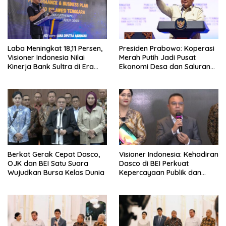
Laba Meningkat 18,11 Persen,
Presiden Prabowo: Koperasi
Visioner Indonesia Nilai
Merah Putih Jadi Pusat
Kinerja Bank Sultra di Era
Ekonomi Desa dan Saluran
Andri Permana Semakin Solid
Utama Subsidi Rakyat
dan Kompetitif
Berkat Gerak Cepat Dasco,
Visioner Indonesia: Kehadiran
OJK dan BEI Satu Suara
Dasco di BEI Perkuat
Wujudkan Bursa Kelas Dunia
Kepercayaan Publik dan
Stabilitas Pasar