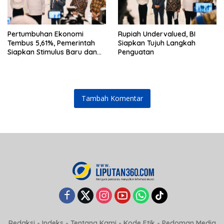
Pertumbuhan Ekonomi
Rupiah Undervalued, BI
Tembus 5,61%, Pemerintah
Siapkan Tujuh Langkah
Siapkan Stimulus Baru dan
Penguatan
Strategi Perkuat Stabilitas
Rupiah
Tambah Komentar
Redaksi
-
Indeks
-
Tentang Kami
-
Kode Etik
-
Pedoman Media