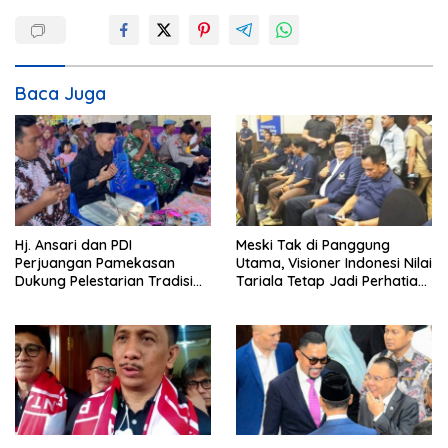
i
g
a
s
Baca Juga
i
p
o
s
Hj. Ansari dan PDI
Meski Tak di Panggung
Perjuangan Pamekasan
Utama, Visioner Indonesi Nilai
Dukung Pelestarian Tradisi
Tariala Tetap Jadi Perhatian
Petik Laut
Publik di Rakerwil NasDem