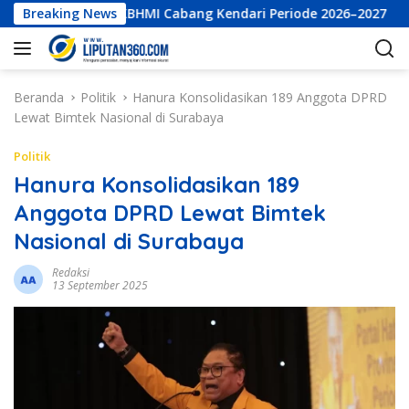
L
 Eksekutif LKBHMI Cabang Kendari Periode 2026–2027
Breaking News
PT
a
n
g
s
Beranda
Politik
Hanura Konsolidasikan 189 Anggota DPRD
u
Lewat Bimtek Nasional di Surabaya
n
g
Politik
k
Hanura Konsolidasikan 189
e
Anggota DPRD Lewat Bimtek
k
o
Nasional di Surabaya
n
t
Redaksi
13 September 2025
e
n