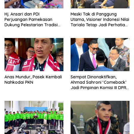
Hj. Ansari dan PDI
Meski Tak di Panggung
Perjuangan Pamekasan
Utama, Visioner Indonesi Nilai
Dukung Pelestarian Tradisi
Tariala Tetap Jadi Perhatian
Petik Laut
Publik di Rakerwil NasDem
Anas Mundur, Pasek Kembali
Sempat Dinonaktifkan,
Nahkodai PKN
Ahmad Sahroni ‘Comeback’
Jadi Pimpinan Komisi III DPR
RI