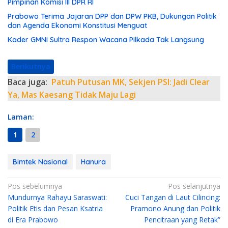
Pimpinan Komisi III DPR RI
Prabowo Terima Jajaran DPP dan DPW PKB, Dukungan Politik
dan Agenda Ekonomi Konstitusi Menguat
Kader GMNI Sultra Respon Wacana Pilkada Tak Langsung
Berikutnya
Baca juga:
Patuh Putusan MK, Sekjen PSI: Jadi Clear
Ya, Mas Kaesang Tidak Maju Lagi
Laman:
1
2
Bimtek Nasional
Hanura
N
Pos sebelumnya
Pos selanjutnya
Mundurnya Rahayu Saraswati:
Cuci Tangan di Laut Cilincing:
a
Politik Etis dan Pesan Ksatria
Pramono Anung dan Politik
v
di Era Prabowo
Pencitraan yang Retak”