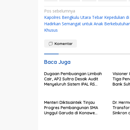
Navigasi
Pos sebelumnya
Kapolres Bengkulu Utara Tebar Kepedulian di
pos
Hadirkan Semangat untuk Anak Berkebutuha
Khusus
Komentar
Baca Juga
Dugaan Pembuangan Limbah
Visioner 
Cair, AP2 Sultra Desak Audit
Tiga Pen
Menyeluruh Sistem IPAL RS
Bank Sult
Hermina Kendari Diusut Secara
Bungkam
Hukum
Kepemim
Menteri Diktisaintek Tinjau
Dr. Herma
Progres Pembangunan SMA
Transfo
Unggul Garuda di Konawe
Sinkron 
Selatan
Preside