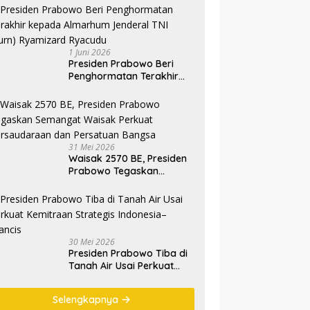
1 Juni 2026
Presiden Prabowo Beri
Penghormatan Terakhir
kepada Almarhum
Jenderal TNI (Purn)
Ryamizard Ryacudu
31 Mei 2026
Waisak 2570 BE, Presiden
Prabowo Tegaskan
Semangat Waisak Perkuat
Persaudaraan dan
Persatuan Bangsa
30 Mei 2026
Presiden Prabowo Tiba di
Tanah Air Usai Perkuat
Kemitraan Strategis
Indonesia–Prancis
Selengkapnya