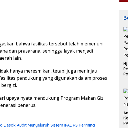
Be
askan bahwa fasilitas tersebut telah memenuhi
arana dan prasarana, sehingga layak menjadi
erah lain.
Hj
Pe
idak hanya meresmikan, tetapi juga meninjau
P
fasilitas pendukung yang digunakan dalam proses
Pe
Pe
bergizi.
n dari upaya nyata mendukung Program Makan Gizi
generasi penerus.
An
Ke
P
 Desak Audit Menyeluruh Sistem IPAL RS Hermina