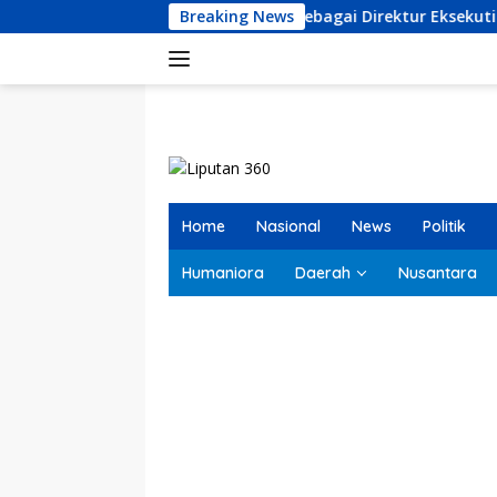
Langsung
mi Terpilih sebagai Direktur Eksekutif LKBHMI Cabang Kendari
Breaking News
ke
konten
Home
Nasional
News
Politik
Humaniora
Daerah
Nusantara