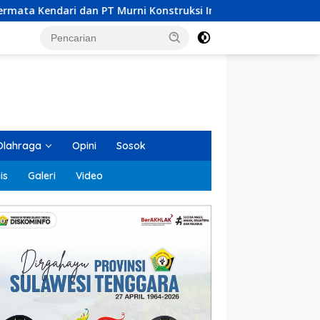
ni Konstruksi Indonesia Dilaporkan MPM UHO Terkait Dugaan Ko
Olahraga
Opini
Sosok
is
Galeri
Video