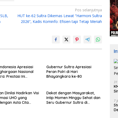
Pos selanjutnya
 SLB,
HUT ke-62 Sultra Dikemas Lewat “Harmoni Sultra
n
2026”, Kadis Kominfo: Efisien tapi Tetap Meriah
I
Indonesia Apresiasi
Gubernur Sultra Apresiasi
ghargaan Nasional
Peran Polri di Hari
ra: Prestasi Ini
Bhayangkara ke-80
 Keraguan terhadap
31
pinan Andri Permana
KM
Si
n Dinilai Hadirkan Visi
Dekat dengan Masyarakat,
Pe
rmasi UHO yang
Intip Momen Minggu Sehat dan
7 
dengan Asta Cita
Seru Gubernur Sultra di
St
n Prabowo
Kendari
De
K