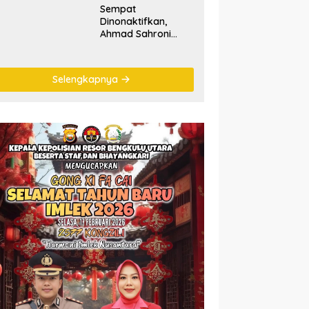
Sempat
Dinonaktifkan,
Ahmad Sahroni
‘Comeback’ Jadi
Pimpinan Komisi III
DPR RI
Selengkapnya