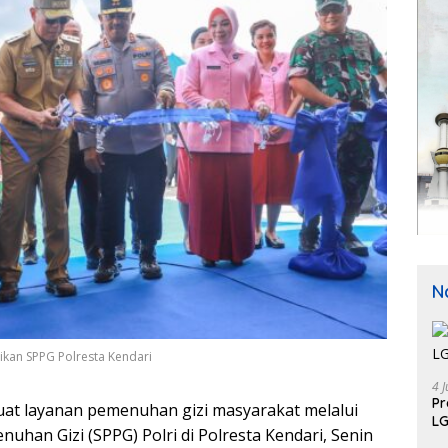
N
ikan SPPG Polresta Kendari
4 J
P
at layanan pemenuhan gizi masyarakat melalui
LG
han Gizi (SPPG) Polri di Polresta Kendari, Senin