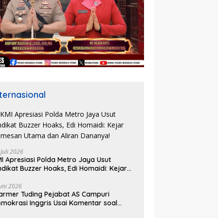
nternasional
 Juli 2026
I Apresiasi Polda Metro Jaya Usut
ndikat Buzzer Hoaks, Edi Homaidi: Kejar
mesan Utama dan Aliran Dananya!
Juni 2026
armer Tuding Pejabat AS Campuri
mokrasi Inggris Usai Komentar soal
asus Henry Nowak