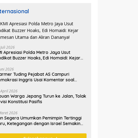
nternasional
 Juli 2026
I Apresiasi Polda Metro Jaya Usut
ndikat Buzzer Hoaks, Edi Homaidi: Kejar
mesan Utama dan Aliran Dananya!
Juni 2026
armer Tuding Pejabat AS Campuri
mokrasi Inggris Usai Komentar soal
asus Henry Nowak
 April 2026
buan Warga Jepang Turun ke Jalan, Tolak
visi Konstitusi Pasifis
Maret 2026
an Segera Umumkan Pemimpin Tertinggi
ru, Ketegangan dengan Israel Semakin
emanas