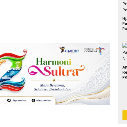
Hj
Pe
P
Pe
Pe
An
Ke
P