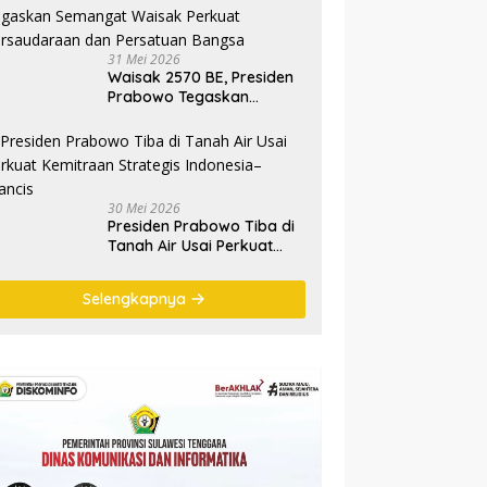
Ryamizard Ryacudu
31 Mei 2026
Waisak 2570 BE, Presiden
Prabowo Tegaskan
Semangat Waisak Perkuat
Persaudaraan dan
Persatuan Bangsa
30 Mei 2026
Presiden Prabowo Tiba di
Tanah Air Usai Perkuat
Kemitraan Strategis
Indonesia–Prancis
Selengkapnya