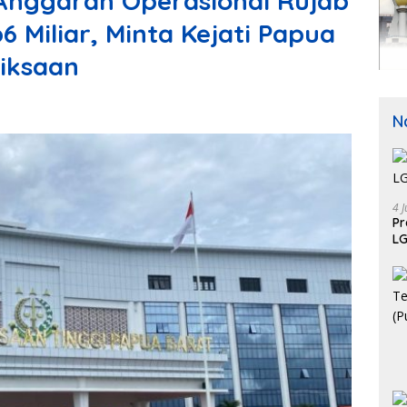
Anggaran Operasional Rujab
6 Miliar, Minta Kejati Papua
iksaan
N
4 J
P
LG