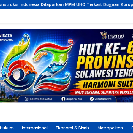
an MPM UHO Terkait Dugaan Korupsi dan Material Ilegal Proyek
Hukum
Internasional
Ekonomi & Bisnis
Metropolitan