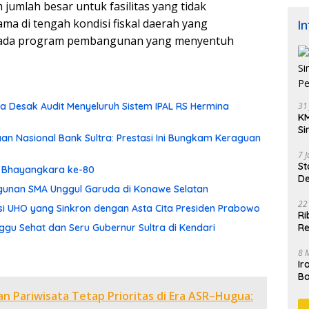
jumlah besar untuk fasilitas yang tidak
ama di tengah kondisi fiskal daerah yang
I
s pada program pembangunan yang menyentuh
31
 Desak Audit Menyeluruh Sistem IPAL RS Hermina
KM
Si
aan Nasional Bank Sultra: Prestasi Ini Bungkam Keraguan
Pe
7 
St
ri Bhayangkara ke-80
De
ngunan SMA Unggul Garuda di Konawe Selatan
K
22
asi UHO yang Sinkron dengan Asta Cita Presiden Prabowo
Ri
Re
gu Sehat dan Seru Gubernur Sultra di Kendari
8 
Ir
Ba
M
n Pariwisata Tetap Prioritas di Era ASR–Hugua: