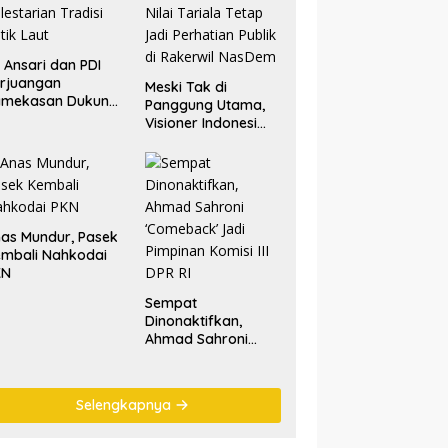
. Ansari dan PDI
rjuangan
Meski Tak di
amekasan Dukung
Panggung Utama,
lestarian Tradisi
Visioner Indonesi
tik Laut
Nilai Tariala Tetap
Jadi Perhatian
Publik di Rakerwil
NasDem
as Mundur, Pasek
mbali Nahkodai
KN
Sempat
Dinonaktifkan,
Ahmad Sahroni
‘Comeback’ Jadi
Pimpinan Komisi III
DPR RI
Selengkapnya