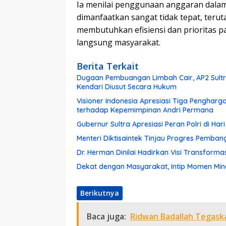
Ia menilai penggunaan anggaran dalam 
dimanfaatkan sangat tidak tepat, terut
membutuhkan efisiensi dan priorita
langsung masyarakat.
Berita Terkait
Dugaan Pembuangan Limbah Cair, AP2 Sultra
Kendari Diusut Secara Hukum
Visioner Indonesia Apresiasi Tiga Pengharg
terhadap Kepemimpinan Andri Permana
Gubernur Sultra Apresiasi Peran Polri di Ha
Menteri Diktisaintek Tinjau Progres Pemba
Dr. Herman Dinilai Hadirkan Visi Transform
Dekat dengan Masyarakat, Intip Momen Ming
Berikutnya
Baca juga:
Ridwan Badallah Tegaska