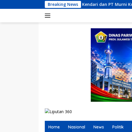
Langsung
i Permata Kendari dan PT Murni Konstruksi Indonesia Dilapork
Breaking News
ke
konten
Home
Nasional
News
Politik