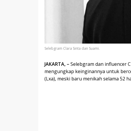
Selebgram Clara Sinta dan Suami.
JAKARTA, –
Selebgram dan influencer C
mengungkap keinginannya untuk berce
(Lxa), meski baru menikah selama 52 ha