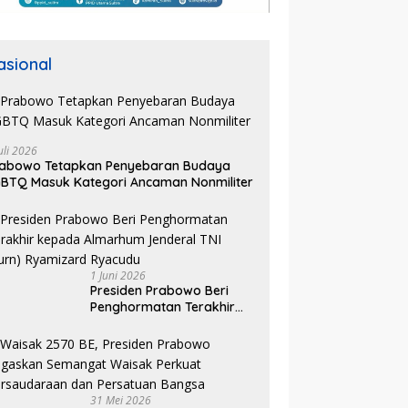
asional
uli 2026
rabowo Tetapkan Penyebaran Budaya
BTQ Masuk Kategori Ancaman Nonmiliter
1 Juni 2026
Presiden Prabowo Beri
Penghormatan Terakhir
kepada Almarhum
Jenderal TNI (Purn)
Ryamizard Ryacudu
31 Mei 2026