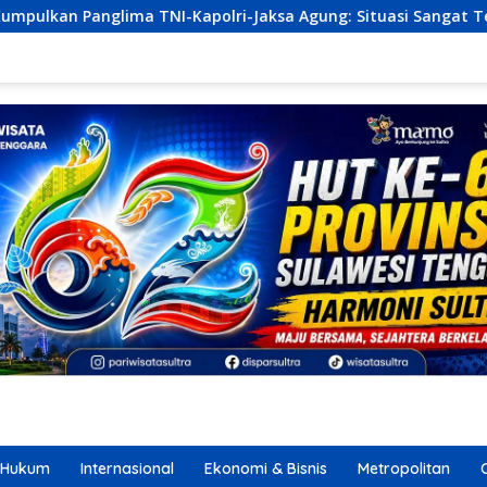
polri-Jaksa Agung: Situasi Sangat Terndali
Ekonomi S
Hukum
Internasional
Ekonomi & Bisnis
Metropolitan