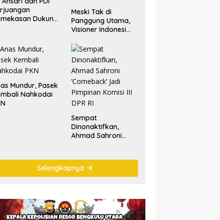
. Ansari dan PDI
rjuangan
Meski Tak di
amekasan Dukung
Panggung Utama,
lestarian Tradisi
Visioner Indonesi
tik Laut
Nilai Tariala Tetap
Jadi Perhatian
Publik di Rakerwil
NasDem
as Mundur, Pasek
mbali Nahkodai
KN
Sempat
Dinonaktifkan,
Ahmad Sahroni
‘Comeback’ Jadi
Pimpinan Komisi III
DPR RI
Selengkapnya