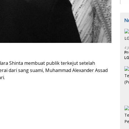
N
4 J
P
LG
lara Shinta membuat publik terkejut setelah
rai dari sang suami, Muhammad Alexander Assad
ri.