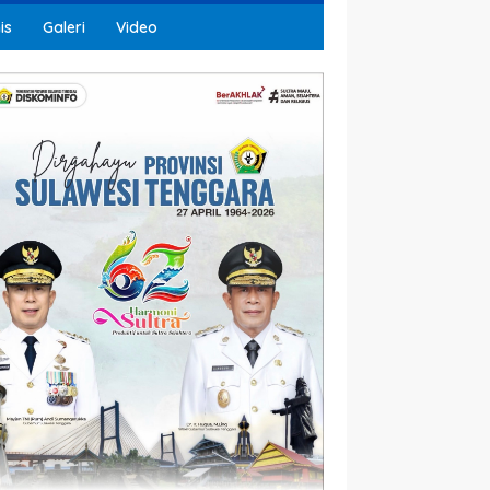
is
Galeri
Video