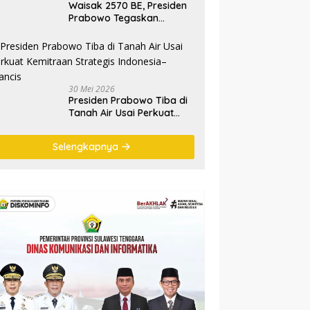
Waisak 2570 BE, Presiden
Prabowo Tegaskan
Semangat Waisak Perkuat
Persaudaraan dan
Persatuan Bangsa
30 Mei 2026
Presiden Prabowo Tiba di
Tanah Air Usai Perkuat
Kemitraan Strategis
Indonesia–Prancis
Selengkapnya