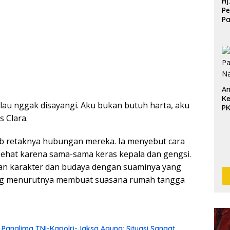
Hj
Pe
P
Pe
Pe
An
Ke
alau nggak disayangi. Aku bukan butuh harta, aku
P
s Clara.
b retaknya hubungan mereka. Ia menyebut cara
sehat karena sama-sama keras kepala dan gengsi.
aan karakter dan budaya dengan suaminya yang
 yang menurutnya membuat suasana rumah tangga
Panglima TNI-Kapolri-Jaksa Agung: Situasi Sangat