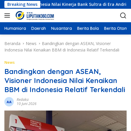
L
ioner Indonesia Nilai Kinerja Bank Sultra di Era Andri Permana
Breaking News
a
n
g
s
Humaniora
Daerah
Nusantara
Berita Bola
Berita Otomot
u
n
Beranda
News
Bandingkan dengan ASEAN, Visioner
g
Indonesia Nilai Kenaikan BBM di Indonesia Relatif Terkendali
k
e
News
k
Bandingkan dengan ASEAN,
o
Visioner Indonesia Nilai Kenaikan
n
t
BBM di Indonesia Relatif Terkendali
e
n
Redaksi
10 Juni 2026