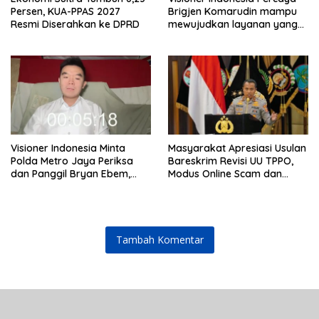
Persen, KUA-PPAS 2027
Brigjen Komarudin mampu
Resmi Diserahkan ke DPRD
mewujudkan layanan yang
cepat dan anti-ribet
Visioner Indonesia Minta
Masyarakat Apresiasi Usulan
Polda Metro Jaya Periksa
Bareskrim Revisi UU TPPO,
dan Panggil Bryan Ebem,
Modus Online Scam dan
Tegaskan Permintaan Maaf
Judol Jadi Sorotan
Tidak Menggugurkan Proses
Hukum
Tambah Komentar