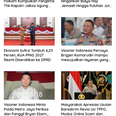
Polkam Kumpulkan Panglima
Ringankan Biaya Haji
TNI-Kapolri-Jaksa Agung:
Jemaah Hingga Puluhan Juta
Situasi Sangat Terndali
Rupiah
Ekonomi Sultra Tumbuh 6,23
Visioner Indonesia Percaya
Persen, KUA-PPAS 2027
Brigjen Komarudin mampu
Resmi Diserahkan ke DPRD
mewujudkan layanan yang
cepat dan anti-ribet
Visioner Indonesia Minta
Masyarakat Apresiasi Usulan
Polda Metro Jaya Periksa
Bareskrim Revisi UU TPPO,
dan Panggil Bryan Ebem,
Modus Online Scam dan