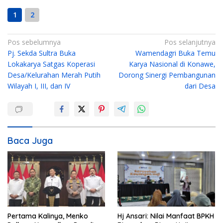
1
2
N
Pos sebelumnya
Pos selanjutnya
Pj. Sekda Sultra Buka
Wamendagri Buka Temu
a
Lokakarya Satgas Koperasi
Karya Nasional di Konawe,
v
Desa/Kelurahan Merah Putih
Dorong Sinergi Pembangunan
i
Wilayah I, III, dan IV
dari Desa
g
a
s
i
Baca Juga
p
o
s
Pertama Kalinya, Menko
Hj Ansari: Nilai Manfaat BPKH