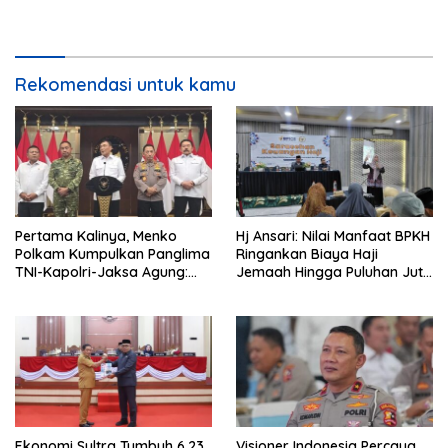
Tegaskan Permintaan Maaf
Judol Jadi Sorotan
Tidak Menggugurkan Proses
Hukum
Rekomendasi untuk kamu
Pertama Kalinya, Menko
Hj Ansari: Nilai Manfaat BPKH
Polkam Kumpulkan Panglima
Ringankan Biaya Haji
TNI-Kapolri-Jaksa Agung:
Jemaah Hingga Puluhan Juta
Situasi Sangat Terndali
Rupiah
Ekonomi Sultra Tumbuh 6,23
Visioner Indonesia Percaya