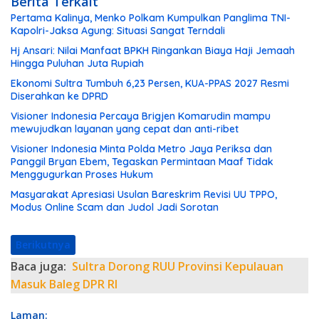
Berita Terkait
Pertama Kalinya, Menko Polkam Kumpulkan Panglima TNI-
Kapolri-Jaksa Agung: Situasi Sangat Terndali
Hj Ansari: Nilai Manfaat BPKH Ringankan Biaya Haji Jemaah
Hingga Puluhan Juta Rupiah
Ekonomi Sultra Tumbuh 6,23 Persen, KUA-PPAS 2027 Resmi
Diserahkan ke DPRD
Visioner Indonesia Percaya Brigjen Komarudin mampu
mewujudkan layanan yang cepat dan anti-ribet
Visioner Indonesia Minta Polda Metro Jaya Periksa dan
Panggil Bryan Ebem, Tegaskan Permintaan Maaf Tidak
Menggugurkan Proses Hukum
Masyarakat Apresiasi Usulan Bareskrim Revisi UU TPPO,
Modus Online Scam dan Judol Jadi Sorotan
Berikutnya
Baca juga:
Sultra Dorong RUU Provinsi Kepulauan
Masuk Baleg DPR RI
Laman: