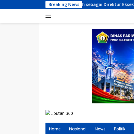
Langsung
smi Terpilih sebagai Direktur Eksekutif LKBHMI Cabang Kendari
Breaking News
ke
konten
Home
Nasional
News
Politik