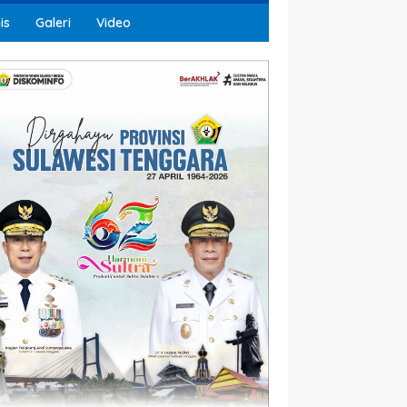
is
Galeri
Video