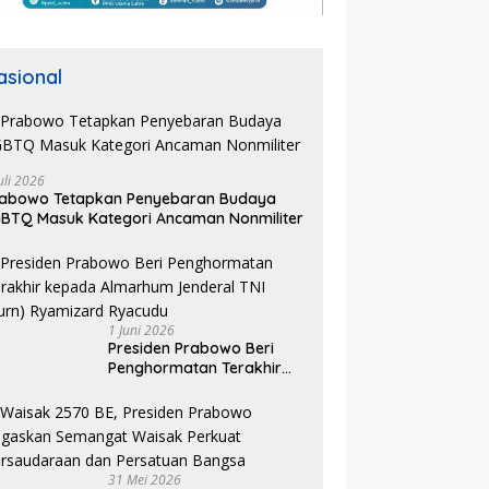
asional
uli 2026
rabowo Tetapkan Penyebaran Budaya
BTQ Masuk Kategori Ancaman Nonmiliter
1 Juni 2026
Presiden Prabowo Beri
Penghormatan Terakhir
kepada Almarhum
Jenderal TNI (Purn)
Ryamizard Ryacudu
31 Mei 2026