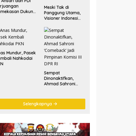
. Ansari dan PDI
rjuangan
Meski Tak di
amekasan Dukung
Panggung Utama,
lestarian Tradisi
Visioner Indonesi
tik Laut
Nilai Tariala Tetap
Jadi Perhatian
Publik di Rakerwil
NasDem
as Mundur, Pasek
mbali Nahkodai
KN
Sempat
Dinonaktifkan,
Ahmad Sahroni
‘Comeback’ Jadi
Pimpinan Komisi III
DPR RI
Selengkapnya