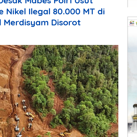
Desak Mabes Polri Usut
Nikel Ilegal 80.000 MT di
l Merdisyam Disorot