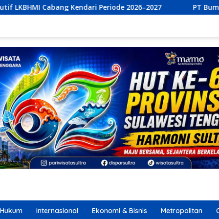
 Periode 2026–2027
PT Bumi Permata Kendari dan PT Mur
Hukum
Internasional
Ekonomi & Bisnis
Metropolitan