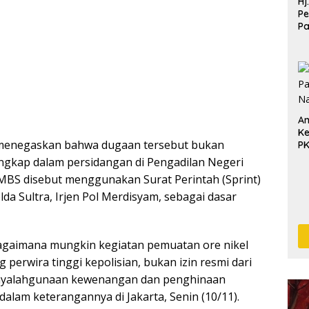
Hj
Pe
P
Pe
Pe
An
Ke
 menegaskan bahwa dugaan tersebut bukan
P
ungkap dalam persidangan di Pengadilan Negeri
 MBS disebut menggunakan Surat Perintah (Sprint)
da Sultra, Irjen Pol Merdisyam, sebagai dasar
Bagaimana mungkin kegiatan pemuatan ore nikel
g perwira tinggi kepolisian, bukan izin resmi dari
enyalahgunaan kewenangan dan penghinaan
alam keterangannya di Jakarta, Senin (10/11).