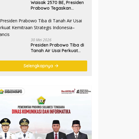
Waisak 2570 BE, Presiden
Prabowo Tegaskan
Semangat Waisak Perkuat
Persaudaraan dan
Persatuan Bangsa
30 Mei 2026
Presiden Prabowo Tiba di
Tanah Air Usai Perkuat
Kemitraan Strategis
Indonesia–Prancis
Selengkapnya