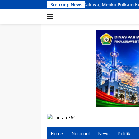
Langsung
Pertama Kalinya, Menko Polkam Kumpulkan Panglima TNI-Kapol
Breaking News
ke
konten
Home
Nasional
News
Politik