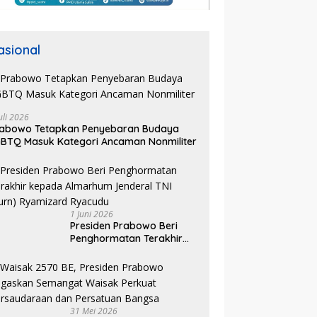
asional
uli 2026
rabowo Tetapkan Penyebaran Budaya
BTQ Masuk Kategori Ancaman Nonmiliter
1 Juni 2026
Presiden Prabowo Beri
Penghormatan Terakhir
kepada Almarhum
Jenderal TNI (Purn)
Ryamizard Ryacudu
31 Mei 2026