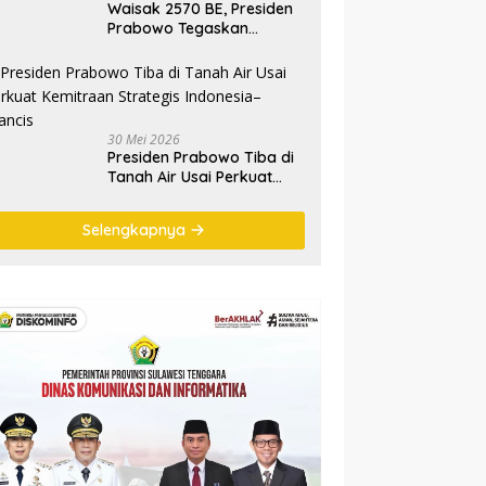
Waisak 2570 BE, Presiden
Prabowo Tegaskan
Semangat Waisak Perkuat
Persaudaraan dan
Persatuan Bangsa
30 Mei 2026
Presiden Prabowo Tiba di
Tanah Air Usai Perkuat
Kemitraan Strategis
Indonesia–Prancis
Selengkapnya