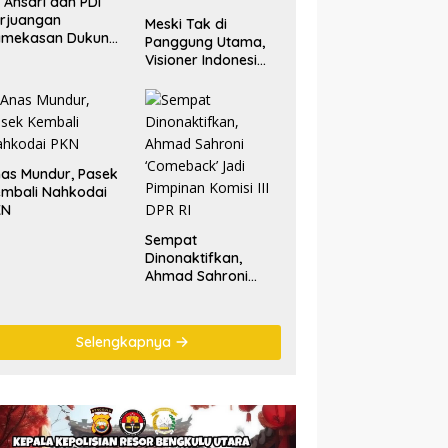
. Ansari dan PDI
rjuangan
Meski Tak di
amekasan Dukung
Panggung Utama,
lestarian Tradisi
Visioner Indonesi
tik Laut
Nilai Tariala Tetap
Jadi Perhatian
Publik di Rakerwil
NasDem
as Mundur, Pasek
mbali Nahkodai
KN
Sempat
Dinonaktifkan,
Ahmad Sahroni
‘Comeback’ Jadi
Pimpinan Komisi III
DPR RI
Selengkapnya