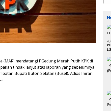
N
4 J
P
LG
ua (MAR) mendatangi PGedung Merah Putih KPK di
erupakan tindak lanjut atas laporan yang sebelumnya
ibatan Bupati Buton Selatan (Busel), Adios Imran,
a.