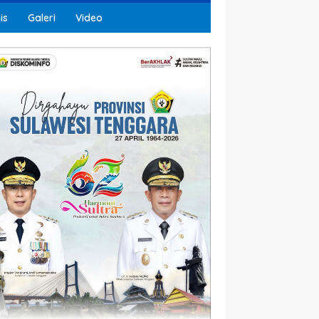
is
Galeri
Video