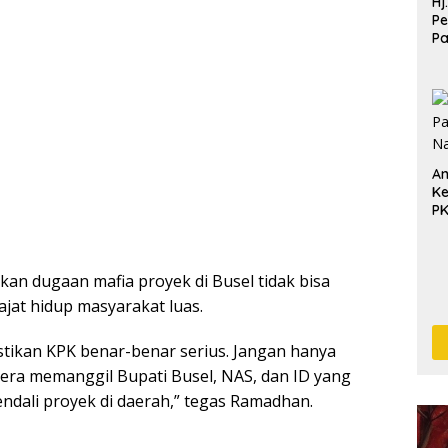
Hj
Pe
P
Pe
Pe
An
Ke
P
n dugaan mafia proyek di Busel tidak bisa
jat hidup masyarakat luas.
tikan KPK benar-benar serius. Jangan hanya
egera memanggil Bupati Busel, NAS, dan ID yang
endali proyek di daerah,” tegas Ramadhan.