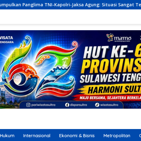
ri-Jaksa Agung: Situasi Sangat Terndali
Ekonomi Sul
Hukum
Internasional
Ekonomi & Bisnis
Metropolitan