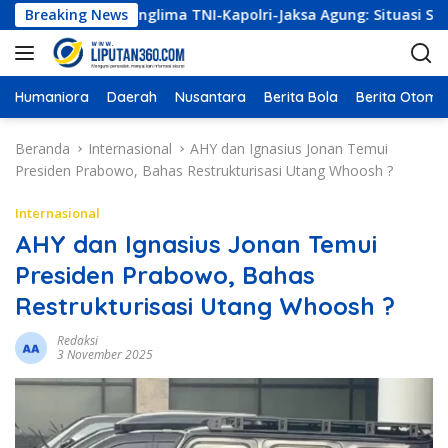
L
pulkan Panglima TNI-Kapolri-Jaksa Agung: Situasi Sangat Ter
Breaking News
a
n
g
s
Humaniora
Daerah
Nusantara
Berita Bola
Berita Otomot
u
n
Beranda
Internasional
AHY dan Ignasius Jonan Temui
g
Presiden Prabowo, Bahas Restrukturisasi Utang Whoosh ?
k
e
Internasional
k
AHY dan Ignasius Jonan Temui
o
Presiden Prabowo, Bahas
n
t
Restrukturisasi Utang Whoosh ?
e
n
Redaksi
3 November 2025