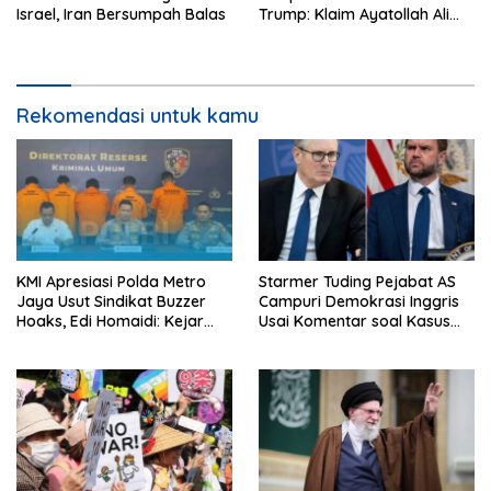
Israel, Iran Bersumpah Balas
Trump: Klaim Ayatollah Ali
Khamenei Tewas
Rekomendasi untuk kamu
KMI Apresiasi Polda Metro
Starmer Tuding Pejabat AS
Jaya Usut Sindikat Buzzer
Campuri Demokrasi Inggris
Hoaks, Edi Homaidi: Kejar
Usai Komentar soal Kasus
Pemesan Utama dan Aliran
Henry Nowak
Dananya!