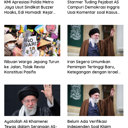
KMI Apresiasi Polda Metro
Starmer Tuding Pejabat AS
Jaya Usut Sindikat Buzzer
Campuri Demokrasi Inggris
Hoaks, Edi Homaidi: Kejar
Usai Komentar soal Kasus
Pemesan Utama dan Aliran
Henry Nowak
Dananya!
Ribuan Warga Jepang Turun
Iran Segera Umumkan
ke Jalan, Tolak Revisi
Pemimpin Tertinggi Baru,
Konstitusi Pasifis
Ketegangan dengan Israel
Semakin Memanas
Ayatollah Ali Khamenei
Belum Ada Verifikasi
Tewas dalam Serangan AS-
Independen Soal Klaim