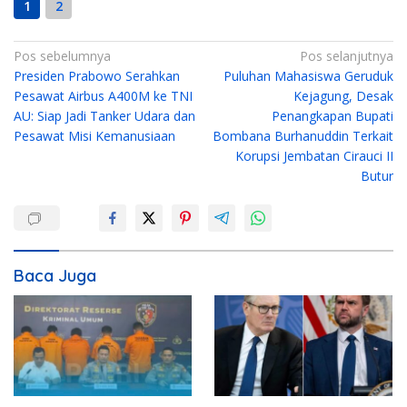
1
2
N
Pos sebelumnya
Pos selanjutnya
Presiden Prabowo Serahkan
Puluhan Mahasiswa Geruduk
a
Pesawat Airbus A400M ke TNI
Kejagung, Desak
v
AU: Siap Jadi Tanker Udara dan
Penangkapan Bupati
i
Pesawat Misi Kemanusiaan
Bombana Burhanuddin Terkait
g
Korupsi Jembatan Cirauci II
Butur
a
s
i
p
Baca Juga
o
s